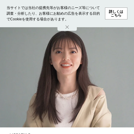
当サイトでは当社の提携先等がお客様のニーズ等について
詳しくは
調査・分析したり、お客様にお勧めの広告を表示する目的
こちら
でCookieを使用する場合があります。
ホーム
モデル募集
ランキング
ファッション
ビューテ