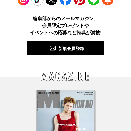
Instagram
TikTok
X
Facebook
Pinterest
LINE
WEB
編集部からのメールマガジン、
会員限定プレゼントや
PUSH
イベントへの応募など特典が満載!
新規会員登録
MAGAZINE