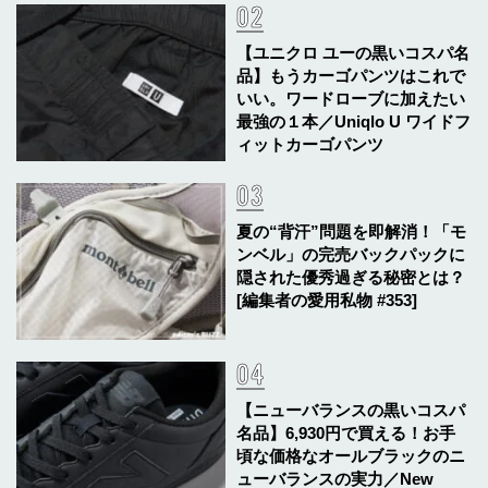
【ユニクロ ユーの黒いコスパ名
品】もうカーゴパンツはこれで
いい。ワードローブに加えたい
最強の１本／Uniqlo U ワイドフ
ィットカーゴパンツ
夏の“背汗”問題を即解消！「モ
ンベル」の完売バックパックに
隠された優秀過ぎる秘密とは？
[編集者の愛用私物 #353]
【ニューバランスの黒いコスパ
名品】6,930円で買える！お手
頃な価格なオールブラックのニ
ューバランスの実力／New