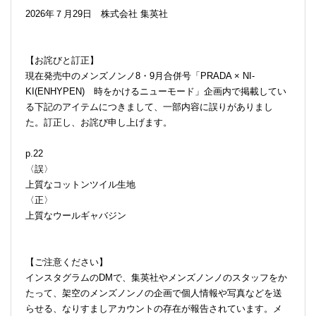
2026年７月29日 株式会社 集英社
【お詫びと訂正】
現在発売中のメンズノンノ8・9月合併号「PRADA × NI-
KI(ENHYPEN) 時をかけるニューモード」企画内で掲載してい
る下記のアイテムにつきまして、一部内容に誤りがありまし
た。訂正し、お詫び申し上げます。
p.22
〈誤〉
上質なコットンツイル生地
〈正〉
上質なウールギャバジン
【ご注意ください】
インスタグラムのDMで、集英社やメンズノンノのスタッフをか
たって、架空のメンズノンノの企画で個人情報や写真などを送
らせる、なりすましアカウントの存在が報告されています。メ