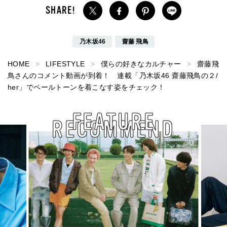
乃木坂46
齋藤 飛鳥
HOME
LIFESTYLE
僕らの好きなカルチャー
齋藤飛
鳥さんのコメント動画が到着！ 連載「乃木坂46 齋藤飛鳥の２/
her」でペールトーンを着こなす姿をチェック！
FEATURE
RECOMMEND