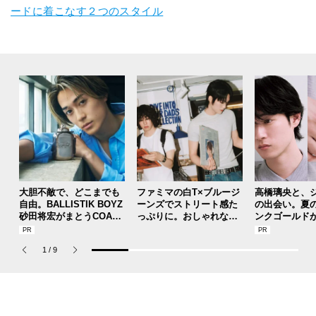
ードに着こなす２つのスタイル
大胆不敵で、どこまでも
ファミマの白T×ブルージ
高橋璃央と、
自由。BALLISTIK BOYZ
ーンズでストリート感た
の出会い。夏
砂田将宏がまとうCOACH
っぷりに。おしゃれな人
ンクゴールド
の新作フレグランス「コ
が集う「ソウル」のショ
SUMMER PIN
ーチ ピュア プラチナム
ップ、コミュニティスナ
Jouete! Vol.1
1
/
9
パルファム」
ップ！