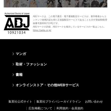
ABJマークは、この電子書店・電子書籍配信サービスが、著作権者からコ
ンテンツ使用許諾を得た正規版配信サービスであることを示す登録商標(登
録番号第6091713号)です。
ABJマークの詳細、ABJマークを掲示しているサービスの一覧はこちら。
https://aebs.or.jp/
マンガ
少年マンガ
青年マンガ
少女マンガ
女性マンガ
取材・ファッション
週刊少年ジャンプ
週刊ヤングジャンプ
りぼん
Cookie
ファッション・美容
芸能・情報・スポーツ
書籍
ジャンプSQ
ヤングジャンプ定期購読デジタル
マーガレット
Cocohana
Seventeen
Myojo
Vジャンプ
ヤンジャン！
別冊マーガレット
office YOU
文芸・文庫・総合
学芸・ノンフィクション・新書
ライトノベル・ノベライズ
キッズ
オンラインストア・その他WEBサービス
non-no
週プレNEWS
最強ジャンプ
となりのヤングジャンプ
マンガMee公式サイト
マンガMee公式サイト
すばる
集英社学芸部 - 学芸・ノンフィクション
集英社Webマガジン コバルト
集英社みらい文庫
BAILA
週プレ グラジャパ!
オンラインストア
その他WEBサービス
少年ジャンプ+
グランドジャンプ
リマコミ
リマコミ
小説すばる
集英社ビジネス書
集英社オレンジ文庫
集英社の児童図書 S-KIDS.LAND
MAQUIA
Sportiva
OTO
集英社アドナビ
ジャンプTOON
ウルトラジャンプ
ジャンプTOON
ジャンプTOON
集英社公式サイト
集英社プライバシーガイドライン
お問い合わせ
集英社 文芸ステーション
集英社新書
シフォン文庫
SPUR
パラスポ
SHUEISHA MANGA-ART HERITAGE
集英社エディターズ・ラボ
ZEBRACK
少年ジャンプ+
ZEBRACK
ZEBRACK
広告掲載について
利用規約・会員規約
web 集英社文庫
集英社新書プラス - 知の水先案内人
ダッシュエックス文庫公式サイト