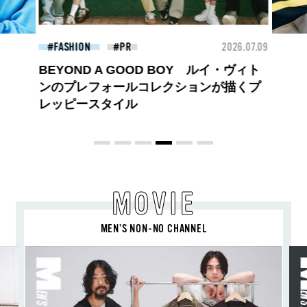
26.07.09
FASHION
2026.07.09
FAS
ロエベの新しい世界へようこそ。大胆な
コントラストとレイヤードの先に。装う
喜び、明るいスピリット
MOVIE
MEN’S NON-NO CHANNEL