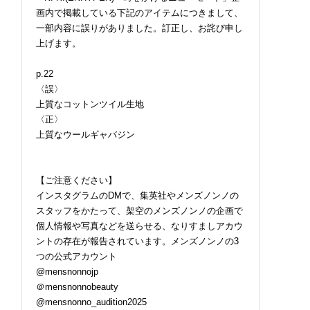
画内で掲載している下記のアイテムにつきまして、
一部内容に誤りがありました。訂正し、お詫び申し
上げます。
p.22
〈誤〉
上質なコットンツイル生地
〈正〉
上質なウールギャバジン
【ご注意ください】
インスタグラムのDMで、集英社やメンズノンノの
スタッフをかたって、架空のメンズノンノの企画で
個人情報や写真などを送らせる、なりすましアカウ
ントの存在が報告されています。メンズノンノの3
つの公式アカウント
@mensnonnojp
＠mensnonnobeauty
@mensnonno_audition2025