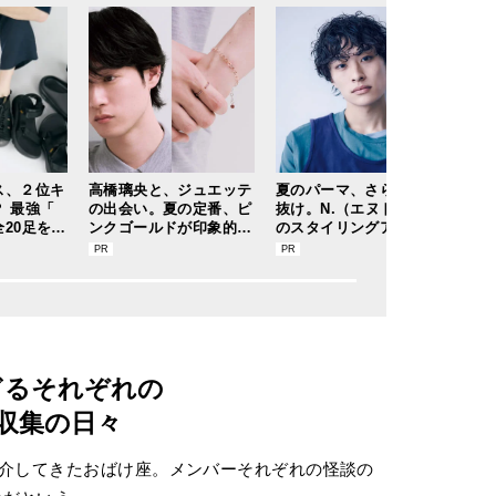
ス、２位キ
高橋璃央と、ジュエッテ
夏のパーマ、さらにあか
この
 最強「
の出会い。夏の定番、ピ
抜け。N.（エヌドット）
かわ
20足を試
ンクゴールドが印象的な
のスタイリングアイテム
ル」
モデルのマ
“SUMMER PINK”［me
で作る旬ヘアのテクニッ
利す
音レビュー
ets Jouete! Vol.12］
クを、人気３サロンに教
すぎた
わった！
愛用私
ぎるそれぞれの
収集の日々
紹介してきたおばけ座。メンバーそれぞれの怪談の