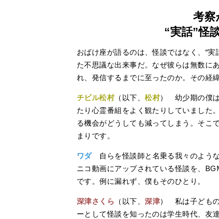
考察
“実話”怪
おばけ座が語るのは、怪談ではなく、“実
た不思議な出来事だ。なぜ彼らは無数にあ
れ、発信するまでに至ったのか。その経
チビル松村
（以下、
松村
） 幼少期の僕
たり心霊番組をよく観たりしていました
る機会がどうしても減ってしまう。そこで
まりです。
ワダ
自らを怪談師と名乗る我々のような人
ニコ動画にアップされている怪談を、BG
です。例に漏れず、僕もそのひとり。
深津さくら
（以下、
深津
） 私は子ども
ーとして怪談を知ったのは学生時代、友