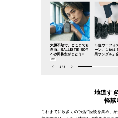
大胆不敵で、どこまでも
３位ウーフォ
自由。BALLISTIK BOY
ーン、１位は？
Z 砂田将宏がまとうCOA
黒サンダル」全
CHの新作フレグランス
着した服好き
「コーチ ピュア プラチ
イベストを本
1
/
8
ナム パルファム」
でお届け！
地道す
怪談
これまでに数多くの“実話”怪談を集め、