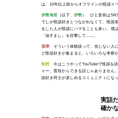
は、10年以上前からオフラインの怪談イ
伊勢海若
（以下、
伊勢
） ひと昔前はSN
でしか怪談好きとつながれなくて、怪談
をした人が怪談にハマることも多い。僕
「油すまし」を目撃して......。
深津
そういう体験談って、信じない人に
ど怪談好きが集まると、いろいろな考察
松村
今はこうやってYouTubeで怪談
ャー。普段からできる話じゃありません
談好き同士が楽しめるコミュニティにな
実話
確か