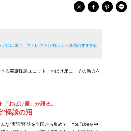
ンノに出張!? ヴィレヴァン的ホラー漫画のすすめ&
愛する実話怪談ユニット・おばけ座に、その魅力を
ット「おばけ座」が語る。
話”怪談の沼
な“実話”怪談を全国から集めて、YouTubeを中