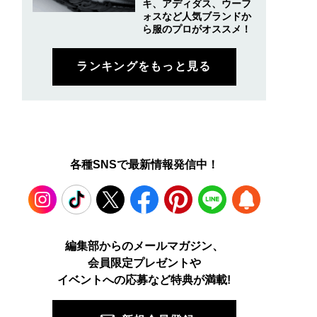
キ、アディダス、ウーフ
ォスなど人気ブランドか
ら服のプロがオススメ！
ランキングをもっと見る
各種SNSで最新情報発信中！
Instagram
TikTok
X
Facebook
Pinterest
LINE
WEB
編集部からのメールマガジン、
会員限定プレゼントや
PUSH
イベントへの応募など特典が満載!