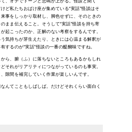
て、オチでドーンと悲鳴が上がる。怪談と聞く
けど私たちおばけ座が集めている“実話”怪談はそ
出来事をしっかり取材し、脚色せずに、そのときの
のまま伝えること。そうして“実話”怪談を持ち寄
とが起こったのか、正解のない考察をするんです。
いう気持ちが芽生えたり、ときには心温まる解釈が
有するのが“実話”怪談の一番の醍醐味ですね。
から、腑（ふ）に落ちないところもあるかもしれ
けどそれがリアリティにつながっているのも事実。
て、隙間を補完していく作業が楽しいんです。
なんてこともしばしば。だけどそれくらい面白く