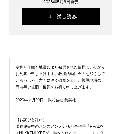
2026年5月9日発売
試し読み
令和８年熊本地震により被災された皆様に、心から
お見舞い申し上げます。救援活動に全力を尽くして
いらっしゃる方々に深く敬意を表し、被災地域の一
日も早い復旧・復興をお祈り申し上げます。
2026年７月29日 株式会社 集英社
【お詫びと訂正】
現在発売中のメンズノンノ8・9月合併号「PRADA
× NI-KI(ENHYPEN) 時をかけるニューモード」企