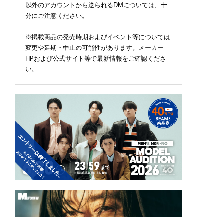
以外のアカウントから送られるDMについては、十
分にご注意ください。
※掲載商品の発売時期およびイベント等については
変更や延期・中止の可能性があります。メーカー
HPおよび公式サイト等で最新情報をご確認くださ
い。
良さは“愛犬家”にし
ロエベの新しい世界へよ
みなとみらいでアメリ
からない。「モンベ
うこそ。大胆なコントラ
西海岸へ。『Red Bric
のお散歩バッグが便
ストとレイヤードの先に
Sunset 2026』が横浜
ぎて、ついつい語り
。装う喜び、明るいスピ
レンガ倉庫で“入場無料
......。[編集者の
リット
で開催中！背徳感溢れ
物 #359]
アメリカングルメも【
月30日（日）まで】