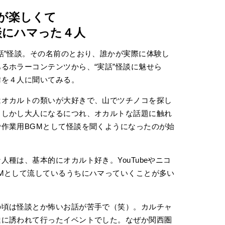
が楽しくて
談にハマった４人
話”怪談。その名前のとおり、誰かが実際に体験し
るホラーコンテンツから、“実話”怪談に魅せら
緯を４人に聞いてみる。
はオカルトの類いが大好きで、山でツチノコを探し
。しかし大人になるにつれ、オカルトな話題に触れ
作業用BGMとして怪談を聞くようになったのが始
種は、基本的にオカルト好き。YouTubeやニコ
Mとして流しているうちにハマっていくことが多い
の頃は怪談とか怖いお話が苦手で（笑）。カルチャ
達に誘われて行ったイベントでした。なぜか関西圏