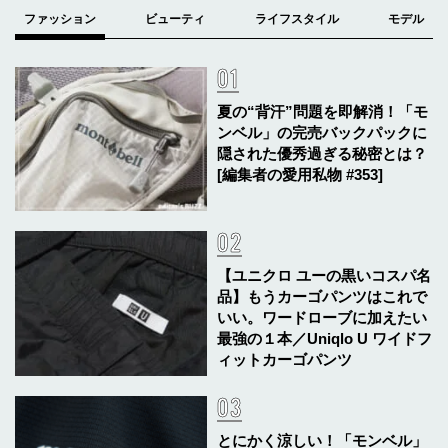
夏の“背汗”問題を即解消！「モ
ンベル」の完売バックパックに
隠された優秀過ぎる秘密とは？
[編集者の愛用私物 #353]
【ユニクロ ユーの黒いコスパ名
品】もうカーゴパンツはこれで
いい。ワードローブに加えたい
最強の１本／Uniqlo U ワイドフ
ィットカーゴパンツ
とにかく涼しい！「モンベル」