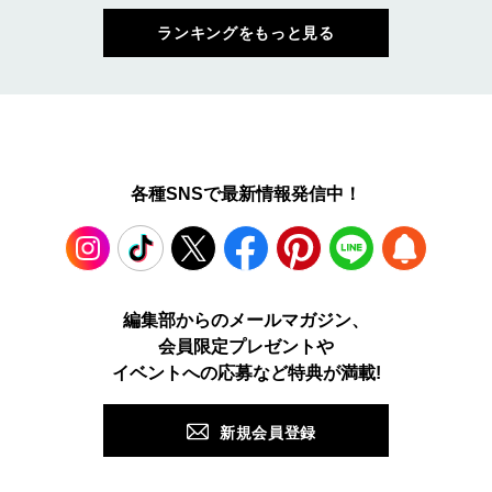
ランキングをもっと見る
各種SNSで最新情報発信中！
Instagram
TikTok
X
Facebook
Pinterest
LINE
WEB
編集部からのメールマガジン、
会員限定プレゼントや
PUSH
イベントへの応募など特典が満載!
新規会員登録