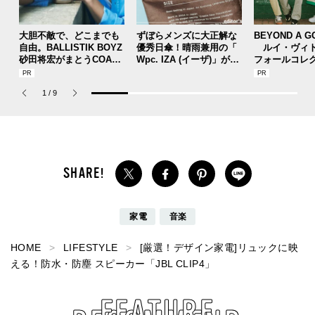
大胆不敵で、どこまでも
ずぼらメンズに大正解な
BEYOND A G
自由。BALLISTIK BOYZ
優秀日傘！晴雨兼用の「
ルイ・ヴィト
砂田将宏がまとうCOACH
Wpc. IZA (イーザ)」があ
フォールコレ
の新作フレグランス「コ
れば猛暑の日差しもゲリ
描くプレッピ
ーチ ピュア プラチナム
ラ豪雨も無問題！[編集者
1
/
9
パルファム」
の愛用私物 #360]
家電
音楽
HOME
LIFESTYLE
[厳選！デザイン家電]リュックに映
える！防水・防塵 スピーカー「JBL CLIP4」
FEATURE