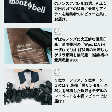
のメンズアパレル13選。ALL１
万円台以下の猛暑に最適なアイ
テムを編集者のレビューと共に
お届け。
ずぼらメンズに大正解な優秀日
傘！晴雨兼用の「Wpc. IZA (イ
ーザ)」があれば猛暑の日差しも
ゲリラ豪雨も無問題！[編集者の
愛用私物 #360]
３位ウーフォス、２位キーン、
１位は？ 最強「黒サンダル」全
20足を試着した服好きモデルの
マイベストを本音レビューでお
届け！