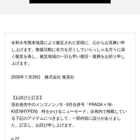
令和８年熊本地震により被災された皆様に、心からお見舞い申
し上げます。救援活動に全力を尽くしていらっしゃる方々に深
く敬意を表し、被災地域の一日も早い復旧・復興をお祈り申し
上げます。
2026年７月29日 株式会社 集英社
【お詫びと訂正】
現在発売中のメンズノンノ8・9月合併号「PRADA × NI-
KI(ENHYPEN) 時をかけるニューモード」企画内で掲載してい
る下記のアイテムにつきまして、一部内容に誤りがありまし
た。訂正し、お詫び申し上げます。
p.22