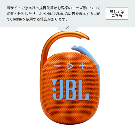
当サイトでは当社の提携先等がお客様のニーズ等について
詳しくは
調査・分析したり、お客様にお勧めの広告を表示する目的
こちら
でCookieを使用する場合があります。
ホーム
モデル募集
ランキング
ファッション
ビューテ