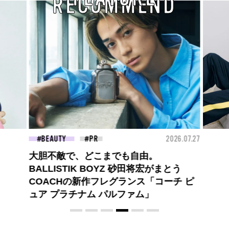
RECOMMEND
26.07.27
FASHION
2026.07.09
FAS
ロエベの新しい世界へようこそ。大胆な
とう
コントラストとレイヤードの先に。装う
チ ピ
喜び、明るいスピリット