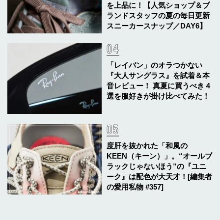
を上品に！【人気ショップ＆ブ
ランドスタッフの夏の毎日更新
スニーカースナップ／DAY6】
「レイバン」のオラつかない
『大人サングラス』を試着＆本
音レビュー！ 真夏に買うべき４
選を服好きが掛け比べてみた！
度肝を抜かれた「和風の
KEEN（キーン）」。“オールブ
ラックじゃないほう”の『ユニ
ーク』は配色が大天才！[編集者
の愛用私物 #357]