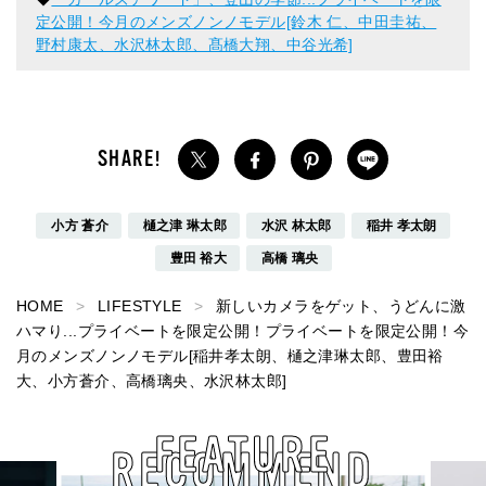
定公開！今月のメンズノンノモデル[鈴木 仁、中田圭祐、
野村康太、水沢林太郎、髙橋大翔、中谷光希]
小方 蒼介
樋之津 琳太郎
水沢 林太郎
稲井 孝太朗
豊田 裕大
高橋 璃央
HOME
LIFESTYLE
新しいカメラをゲット、うどんに激
ハマり...プライベートを限定公開！プライベートを限定公開！今
月のメンズノンノモデル[稲井孝太朗、樋之津琳太郎、豊田裕
大、小方蒼介、高橋璃央、水沢林太郎]
FEATURE
RECOMMEND