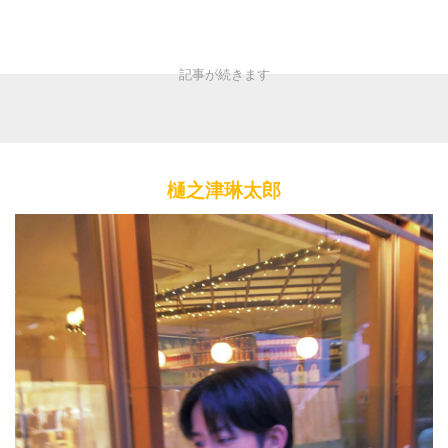
樋之津琳太郎