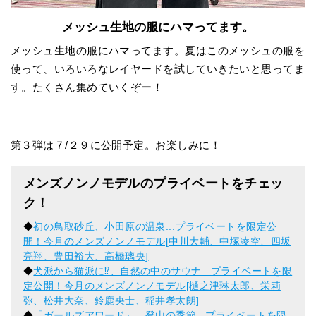
メッシュ生地の服にハマってます。
メッシュ生地の服にハマってます。夏はこのメッシュの服を
使って、いろいろなレイヤードを試していきたいと思ってま
す。たくさん集めていくぞー！
第３弾は７/２９に公開予定。お楽しみに！
メンズノンノモデルのプライベートをチェッ
ク！
◆
初の鳥取砂丘、小田原の温泉...プライベートを限定公
開！今月のメンズノンノモデル[中川大輔、中塚凌空、四坂
亮翔、豊田裕大、高橋璃央]
◆
犬派から猫派に⁉︎、自然の中のサウナ...プライベートを限
定公開！今月のメンズノンノモデル[樋之津琳太郎、栄莉
弥、松井大奈、鈴鹿央士、稲井孝太朗]
◆
「ガールズアワード」、登山の季節...プライベートを限