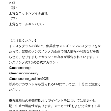
p.22
〈誤〉
上質なコットンツイル生地
〈正〉
上質なウールギャバジン
【ご注意ください】
インスタグラムのDMで、集英社やメンズノンノのスタッフをか
たって、架空のメンズノンノの企画で個人情報や写真などを送
らせる、なりすましアカウントの存在が報告されています。メ
ンズノンノの3つの公式アカウント
@mensnonnojp
＠mensnonnobeauty
@mensnonno_audition2025
以外のアカウントから送られるDMについては、十分にご注意く
ださい。
※掲載商品の発売時期およびイベント等については変更や延
期・中止の可能性があります。メーカーHPおよび公式サイト等