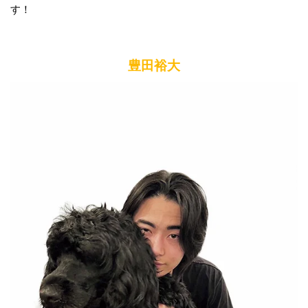
す！
豊田裕大