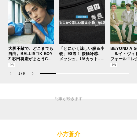
大胆不敵で、どこまでも
「とにかく涼しい服＆小
BEYOND A 
自由。BALLISTIK BOY
物」90選！ 接触冷感、
ルイ・ヴィ
Z 砂田将宏がまとうCOA
メッシュ、UVカット...
フォールコレ
CHの新作フレグランス
猛暑を快適に乗り切る“
描くプレッピ
「コーチ ピュア プラチ
おしゃれアイテム”をレ
1
/
9
ナム パルファム」
ビューと共に総まとめ。
小方蒼介