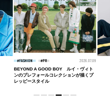
26.07.09
FASHION
2026.07.09
FAS
ロエベの新しい世界へようこそ。大胆な
コントラストとレイヤードの先に。装う
喜び、明るいスピリット