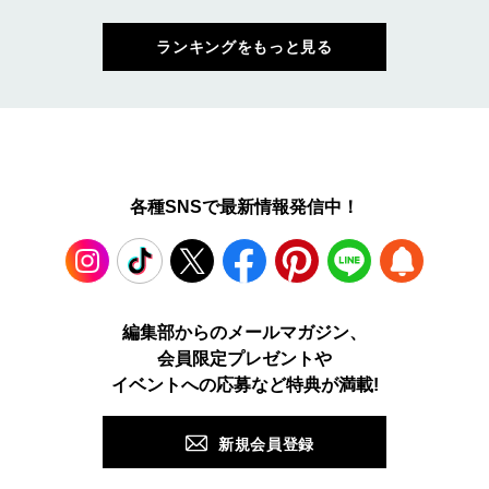
ランキングをもっと見る
各種SNSで最新情報発信中！
Instagram
TikTok
X
Facebook
Pinterest
LINE
WEB
編集部からのメールマガジン、
会員限定プレゼントや
PUSH
イベントへの応募など特典が満載!
新規会員登録