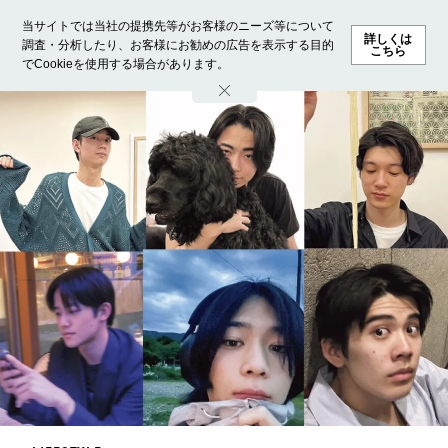
当サイトでは当社の提携先等がお客様のニーズ等について
詳しくは
調査・分析したり、お客様にお勧めの広告を表示する目的
こちら
でCookieを使用する場合があります。
ホーム
モデル募集
ランキング
ファッション
ビューテ