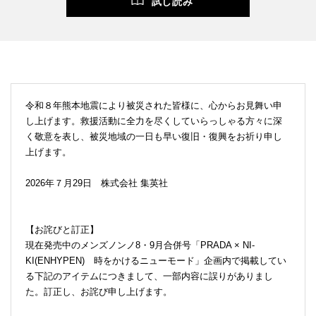
試し読み
令和８年熊本地震により被災された皆様に、心からお見舞い申
し上げます。救援活動に全力を尽くしていらっしゃる方々に深
く敬意を表し、被災地域の一日も早い復旧・復興をお祈り申し
上げます。
2026年７月29日 株式会社 集英社
【お詫びと訂正】
現在発売中のメンズノンノ8・9月合併号「PRADA × NI-
KI(ENHYPEN) 時をかけるニューモード」企画内で掲載してい
る下記のアイテムにつきまして、一部内容に誤りがありまし
た。訂正し、お詫び申し上げます。