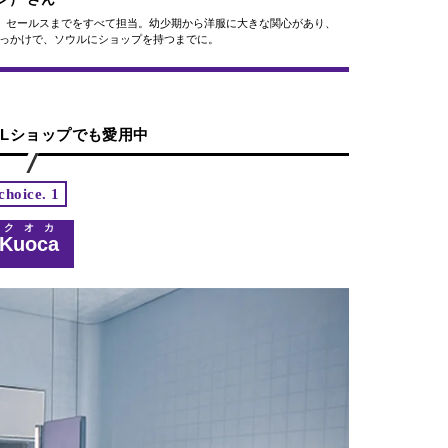
と管理、セールスまでをすべて担当。幼少期から洋服に大きな関心があり、
がきっかけで、ソウルにショップを持つまでに。
OULショップでも愛用中
choice. 1
クオカ
Kuoca