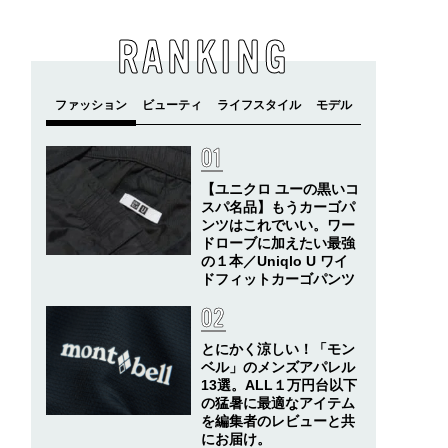
RANKING
【ユニクロ ユーの黒いコ
スパ名品】もうカーゴパ
ンツはこれでいい。ワー
ドローブに加えたい最強
の１本／Uniqlo U ワイ
ドフィットカーゴパンツ
とにかく涼しい！「モン
ベル」のメンズアパレル
13選。ALL１万円台以下
の猛暑に最適なアイテム
を編集者のレビューと共
にお届け。