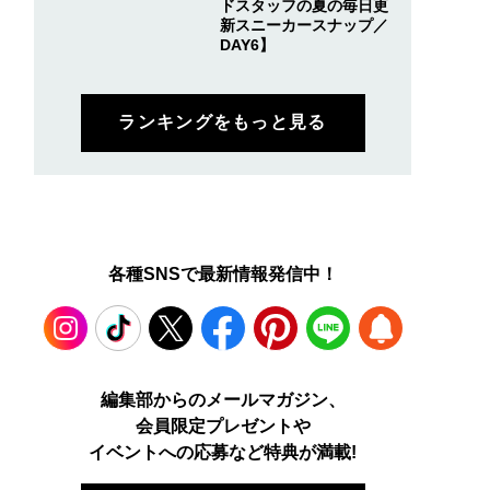
ドスタッフの夏の毎日更
新スニーカースナップ／
DAY6】
ランキングをもっと見る
各種SNSで最新情報発信中！
Instagram
TikTok
X
Facebook
Pinterest
LINE
WEB
編集部からのメールマガジン、
会員限定プレゼントや
PUSH
イベントへの応募など特典が満載!