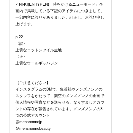
× NI-KI(ENHYPEN) 時をかけるニューモード」企
画内で掲載している下記のアイテムにつきまして、
一部内容に誤りがありました。訂正し、お詫び申し
上げます。
p.22
〈誤〉
上質なコットンツイル生地
〈正〉
上質なウールギャバジン
【ご注意ください】
インスタグラムのDMで、集英社やメンズノンノの
スタッフをかたって、架空のメンズノンノの企画で
個人情報や写真などを送らせる、なりすましアカウ
ントの存在が報告されています。メンズノンノの3
つの公式アカウント
@mensnonnojp
＠mensnonnobeauty