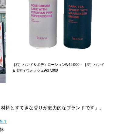
［右］ハンド＆ボディローション₩42,000・［左］ハンド
＆ボディウォッシュ₩37,000
い材料とすてきな香りが魅力的なブランドです」。
-1
夕休