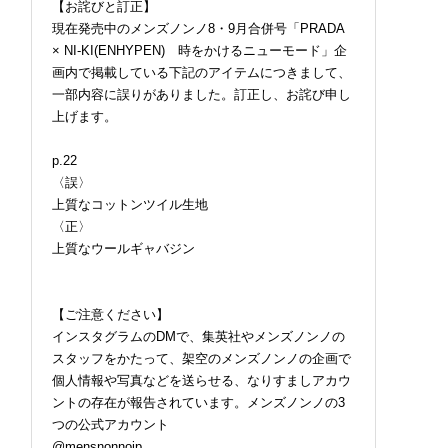
【お詫びと訂正】
現在発売中のメンズノンノ8・9月合併号「PRADA
× NI-KI(ENHYPEN) 時をかけるニューモード」企
画内で掲載している下記のアイテムにつきまして、
一部内容に誤りがありました。訂正し、お詫び申し
上げます。
p.22
〈誤〉
上質なコットンツイル生地
〈正〉
上質なウールギャバジン
【ご注意ください】
インスタグラムのDMで、集英社やメンズノンノの
スタッフをかたって、架空のメンズノンノの企画で
個人情報や写真などを送らせる、なりすましアカウ
ントの存在が報告されています。メンズノンノの3
つの公式アカウント
@mensnonnojp