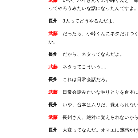
武藤
いや、バイきんぐの小峠くんと一緒
ってやろうみたいな話になったんですよ
長州
3人ってどうやるんだよ。
武藤
だったら、小峠くんにネタだけつく
か。
長州
だから、ネタってなんだよ。
武藤
ネタってこういう...。
長州
これは日常会話だろ。
武藤
日常会話みたいなやりとりを台本に
長州
いや、台本はムリだ。覚えられない
武藤
長州さん、絶対に覚えられないから
長州
大変ってなんだ。オマエに迷惑か