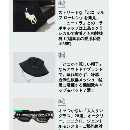
ストリートな「ポロ ラル
フ ローレン」を発見。
「ニューエラ」とのコラ
ボキャップは上品＆クラ
シカルで古着とも相性抜
群！[編集者の愛用私物
＃355]
「とにかく涼しい帽子」
ならアウトドアブランド
で。蒸れ知らず、冷感、
通気性抜群メッシュ...猛
暑に活躍する機能派キャ
ップ＆ハット７選！
オラつかない「大人サン
グラス」28選。オークリ
ー、ユニクロ、ジェント
ルモンスター...紫外線対