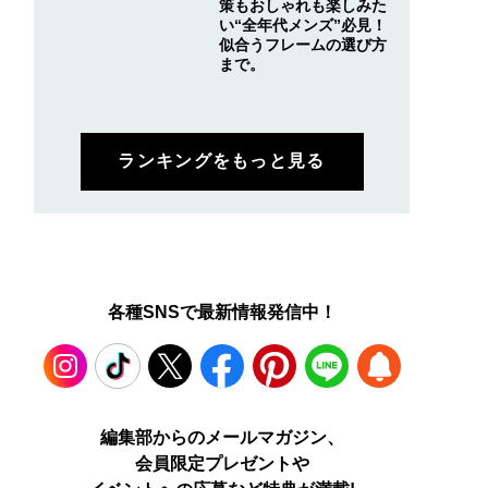
策もおしゃれも楽しみた
い“全年代メンズ”必見！
似合うフレームの選び方
まで。
ランキングをもっと見る
各種SNSで最新情報発信中！
Instagram
TikTok
X
Facebook
Pinterest
LINE
WEB
編集部からのメールマガジン、
会員限定プレゼントや
PUSH