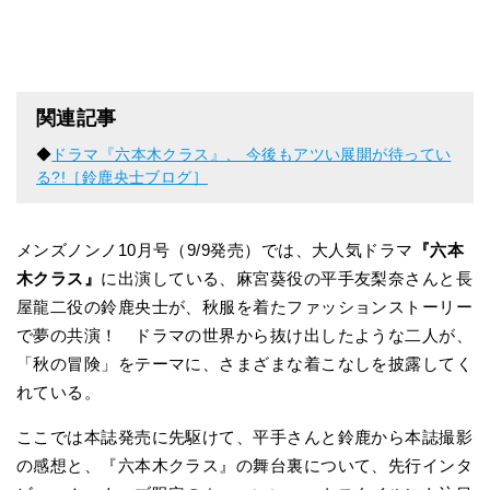
関連記事
◆
ドラマ『六本木クラス』、 今後もアツい展開が待ってい
る?!［鈴鹿央士ブログ］
メンズノンノ10月号（9/9発売）では、大人気ドラマ
『六本
木クラス』
に出演している、麻宮葵役の平手友梨奈さんと長
屋龍二役の鈴鹿央士が、秋服を着たファッションストーリー
で夢の共演！ ドラマの世界から抜け出したような二人が、
「秋の冒険」をテーマに、さまざまな着こなしを披露してく
れている。
ここでは本誌発売に先駆けて、平手さんと鈴鹿から本誌撮影
の感想と、『六本木クラス』の舞台裏について、先行インタ