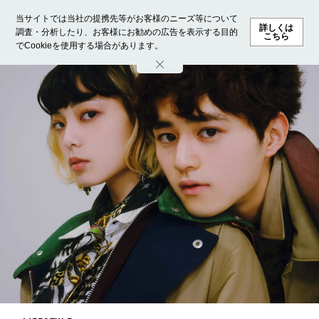
当サイトでは当社の提携先等がお客様のニーズ等について
詳しくは
調査・分析したり、お客様にお勧めの広告を表示する目的
こちら
でCookieを使用する場合があります。
ホーム
モデル募集
ランキング
ファッション
ビューテ