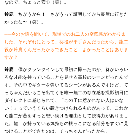
なので、ちょっと安心（笑）。
鈴鹿
ちがうから！ ちがうって証明してから長屋に行きた
かったな〜（笑）。
──今のお話を聞いて、現場でのお二人の空気感がわかりま
した。それぞれにとって、葵役が平手さんだったから、龍二
役が鈴鹿くんだったからできたこと、よかったことはありま
すか？
鈴鹿
僕がクランクインして最初に撮ったのが、葵がいろい
ろな才能を持っていることを見せる高校のシーンだったんで
す。その中でギターを弾いてるシーンがあるんですけど、て
っちゃんだからこそ出てくる唯一無二の存在感を撮影初日に
ダイレクトに感じられて、「この子に惹かれない人はいな
い！」っていうくらい惹きつけられるものがあって。これか
ら龍二が葵をずっと想い続ける理由として説得力がありまし
た。龍二が持っている気持ちの根っこになる部分をすぐに見
つけることができたのは、てっちゃんだったから。