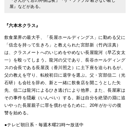
『さんかく窓の外側は夜』『ザ・ファブル 殺さない殺し
屋』などがある。
『六本木クラス』
飲食業界の最大手、「長屋ホールディングス」に勤める父に
「信念を持って生きろ」と教えられた宮部新（竹内涼真）
は、クラスメートへのいじめをやめない長屋龍河（早乙女太
一）を殴ってしまう。龍河の父であり、長谷ホールディング
スの会長である長屋茂（香川照之）に土下座を迫られるが、
父の教えを守り、転校初日に退学を選ぶ。父・宮部信二（光
石研）も会社を辞め、新と一緒に飲食店を開こうとした矢
先、信二は龍河によるひき逃げにより他界。また、長屋家は
その事件を隠蔽（いんぺい）する。新は自分を絶望の淵に追
いやった長屋親子に罪を償わせるために、20年がかりの復
讐を始める。
●テレビ朝日系・毎週木曜21時〜放送中