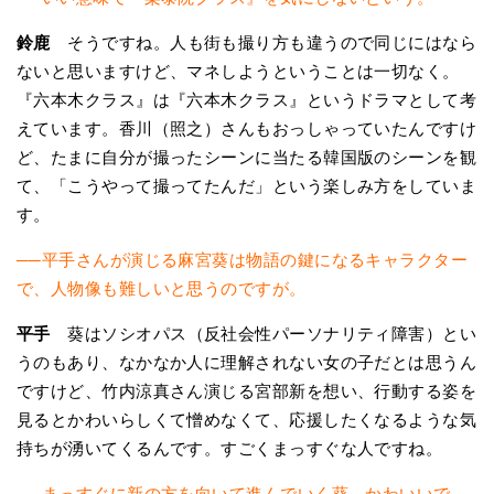
鈴鹿
そうですね。人も街も撮り方も違うので同じにはなら
ないと思いますけど、マネしようということは一切なく。
『六本木クラス』は『六本木クラス』というドラマとして考
えています。香川（照之）さんもおっしゃっていたんですけ
ど、たまに自分が撮ったシーンに当たる韓国版のシーンを観
て、「こうやって撮ってたんだ」という楽しみ方をしていま
す。
──平手さんが演じる麻宮葵は物語の鍵になるキャラクター
で、人物像も難しいと思うのですが。
平手
葵はソシオパス（反社会性パーソナリティ障害）とい
うのもあり、なかなか人に理解されない女の子だとは思うん
ですけど、竹内涼真さん演じる宮部新を想い、行動する姿を
見るとかわいらしくて憎めなくて、応援したくなるような気
持ちが湧いてくるんです。すごくまっすぐな人ですね。
──まっすぐに新の方を向いて進んでいく葵、かわいいで