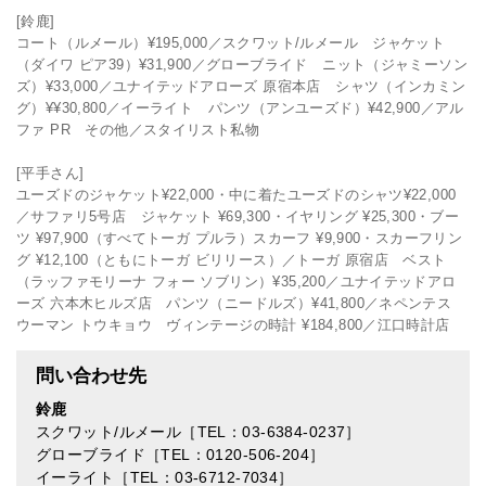
[鈴鹿]
コート（ルメール）¥195,000／スクワット/ルメール ジャケット
（ダイワ ピア39）¥31,900／グローブライド ニット（ジャミーソン
ズ）¥33,000／ユナイテッドアローズ 原宿本店 シャツ（インカミン
グ）¥¥30,800／イーライト パンツ（アンユーズド）¥42,900／アル
ファ PR その他／スタイリスト私物
[平手さん]
ユーズドのジャケット¥22,000・中に着たユーズドのシャツ¥22,000
／サファリ5号店 ジャケット ¥69,300・イヤリング ¥25,300・ブー
ツ ¥97,900（すべてトーガ プルラ）スカーフ ¥9,900・スカーフリン
グ ¥12,100（ともにトーガ ビリリース）／トーガ 原宿店 ベスト
（ラッファモリーナ フォー ソブリン）¥35,200／ユナイテッドアロ
ーズ 六本木ヒルズ店 パンツ（ニードルズ）¥41,800／ネペンテス
ウーマン トウキョウ ヴィンテージの時計 ¥184,800／江口時計店
問い合わせ先
鈴鹿
スクワット/ルメール［TEL：03-6384-0237］
グローブライド［TEL：0120-506-204］
イーライト［TEL：03-6712-7034］