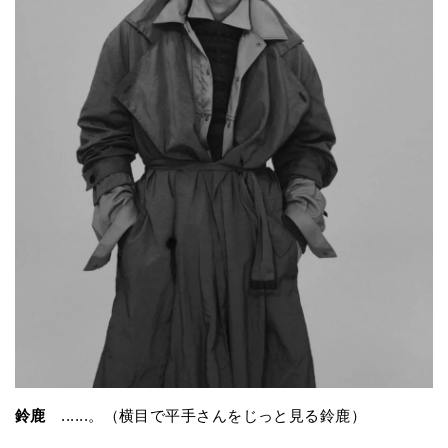
鈴鹿
......。（横目で平手さんをじっと見る鈴鹿）