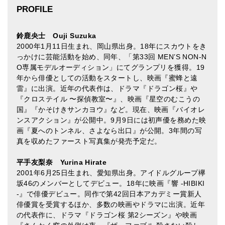
PROFILE
鈴鹿央士 Ouji Suzuka
2000年1月11日生まれ、岡山県出身。18年にスカウトをき
っかけに芸能活動を始め、同年、「第33回 MEN’S NON-N
O専属モデルオーディション」にてグランプリを獲得。19
年から俳優としての活動をスタートし、映画『蜜蜂と遠
雷』に出演。近年の代表作は、ドラマ『ドラゴン桜』や
『クロステイル 〜探偵教室〜』、映画『星空のむこうの
国』『かそけきサンカヨウ』など。現在、映画『バイオレ
ンスアクション』が公開中。9月9日には初声優を務めた映
画『夏へのトンネル、さよなら出口』が公開。3年間の写
真を収めたファースト写真集が発売予定だ。
平手友梨奈 Yurina Hirate
2001年6月25日生まれ、愛知県出身。アイドルグループ欅
坂46のメンバーとしてデビュー。18年に映画『響 -HIBIKI
-』で俳優デビュー。同作で第42回日本アカデミー賞新人
俳優賞を受賞するほか、多数の映画やドラマに出演。近年
の代表作に、ドラマ『ドラゴン桜 第2シーズン』や映画