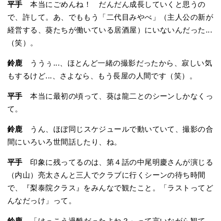
平手
本当にごめんね！ だんだん成長していくと思うの
で、許して。あ、でももう「二代目みやべ」（主人公の新が
経営する、葵たちが働いている居酒屋）にいないんだった...
（笑）。
鈴鹿
ううぅ...、ほとんど一緒の撮影だったから、寂しい気
もするけど...、さよなら、もう長屋の人間です（笑）。
平手
本当に最初の頃って、葵は龍二とのシーンしかなくっ
て。
鈴鹿
うん、ほぼ同じスケジュールで動いていて、撮影の合
間にいろいろ世間話したり、ね。
平手
印象に残ってるのは、第４話の中尾明慶さんが演じる
（内山）亮太さんと三人でクラブに行くシーンの待ち時間
で、『梨泰院クラス』をみんなで観たこと。「ラストってど
んなだっけ」って。
鈴鹿
「けっこう過酷だったよね？」って言いながら観て、