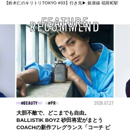
【鈴木仁のキリトリTOKYO #03】行き先▶︎ 銀座線 稲荷町駅
FEATURE
RECOMMEND
26.07.27
FASHION
2026.07.09
FAS
【PRADA × NI-KI(ENHYPEN)】時をかけ
る、ニューモード