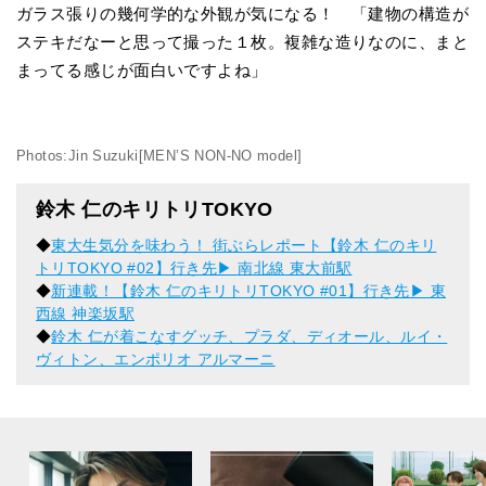
ガラス張りの幾何学的な外観が気になる！ 「建物の構造が
ステキだなーと思って撮った１枚。複雑な造りなのに、まと
まってる感じが面白いですよね」
Photos:Jin Suzuki[MEN’S NON-NO model]
鈴木 仁のキリトリTOKYO
◆
東大生気分を味わう！ 街ぶらレポート【鈴木 仁のキリ
トリTOKYO #02】行き先▶︎ 南北線 東大前駅
◆
新連載！【鈴木 仁のキリトリTOKYO #01】行き先▶︎ 東
西線 神楽坂駅
◆
鈴木 仁が着こなすグッチ、プラダ、ディオール、ルイ・
ヴィトン、エンポリオ アルマーニ