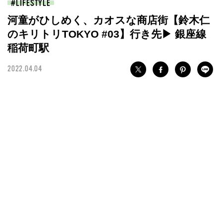
LIFESTYLE
河童がひしめく、カオスな商店街【鈴木仁
のキリトリTOKYO #03】行き先▶︎ 銀座線
稲荷町駅
2022.04.04