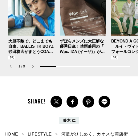
大胆不敵で、どこまでも
ずぼらメンズに大正解な
BEYOND A G
自由。BALLISTIK BOYZ
優秀日傘！晴雨兼用の「
ルイ・ヴィト
砂田将宏がまとうCOACH
Wpc. IZA (イーザ)」があ
フォールコレ
の新作フレグランス「コ
れば猛暑の日差しもゲリ
描くプレッピ
ーチ ピュア プラチナム
ラ豪雨も無問題！[編集者
1
/
9
パルファム」
の愛用私物 #360]
鈴木 仁
HOME
LIFESTYLE
河童がひしめく、カオスな商店街