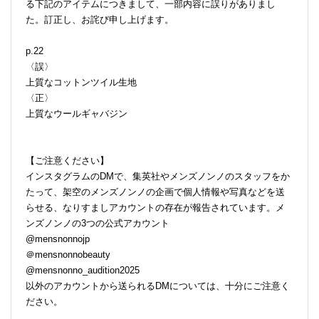
る下記のアイテムにつきまして、一部内容に誤りがありまし
た。訂正し、お詫び申し上げます。
p.22
〈誤〉
上質なコットンツイル生地
〈正〉
上質なウールギャバジン
【ご注意ください】
インスタグラムのDMで、集英社やメンズノンノのスタッフをか
たって、架空のメンズノンノの企画で個人情報や写真などを送
らせる、なりすましアカウントの存在が報告されています。メ
ンズノンノの3つの公式アカウント
@mensnonnojp
＠mensnonnobeauty
@mensnonno_audition2025
以外のアカウントから送られるDMについては、十分にご注意く
ださい。