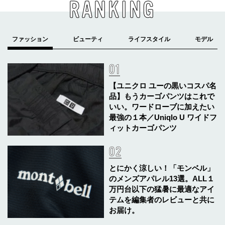
RANKING
【ユニクロ ユーの黒いコスパ名
品】もうカーゴパンツはこれで
いい。ワードローブに加えたい
最強の１本／Uniqlo U ワイドフ
ィットカーゴパンツ
とにかく涼しい！「モンベル」
のメンズアパレル13選。ALL１
万円台以下の猛暑に最適なアイ
テムを編集者のレビューと共に
お届け。