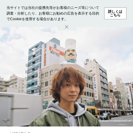
当サイトでは当社の提携先等がお客様のニーズ等について
詳しくは
調査・分析したり、お客様にお勧めの広告を表示する目的
こちら
でCookieを使用する場合があります。
ホーム
モデル募集
ランキング
ファッション
ビューテ