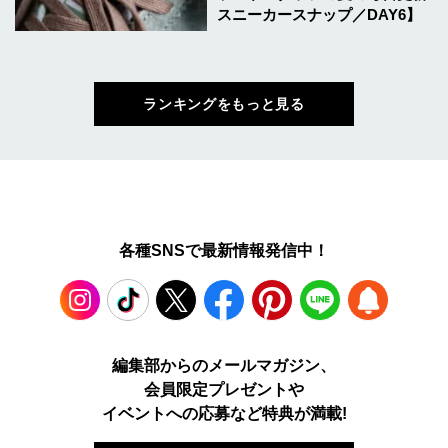
スニーカースナップ／DAY6】
ランキングをもっと見る
各種SNSで最新情報発信中！
Instagram
TikTok
X
Facebook
Pinterest
LINE
WEB
編集部からのメールマガジン、
会員限定プレゼントや
PUSH
イベントへの応募など特典が満載!