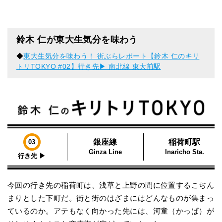
鈴木 仁が東大生気分を味わう
◆
東大生気分を味わう！ 街ぶらレポート【鈴木 仁のキリ
トリTOKYO #02】行き先▶︎ 南北線 東大前駅
銀座線
稲荷町駅
03
Ginza Line
Inaricho Sta.
行き先 ▶︎
今回の行き先の稲荷町は、浅草と上野の間に位置するこぢん
まりとした下町だ。街と街のはざまにはどんなものが集まっ
ているのか。アテもなく向かった先には、河童（かっぱ）が