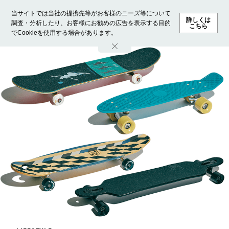
当サイトでは当社の提携先等がお客様のニーズ等について
詳しくは
調査・分析したり、お客様にお勧めの広告を表示する目的
こちら
でCookieを使用する場合があります。
ホーム
モデル募集
ランキング
ファッション
ビューテ