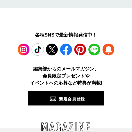
各種SNSで最新情報発信中！
Instagram
TikTok
X
Facebook
Pinterest
LINE
WEB
編集部からのメールマガジン、
会員限定プレゼントや
PUSH
イベントへの応募など特典が満載!
新規会員登録
MAGAZINE