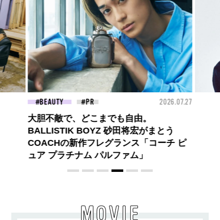
26.07.27
FASHION
2026.07.09
BEA
【PRADA × NI-KI(ENHYPEN)】時をかけ
る、ニューモード
MOVIE