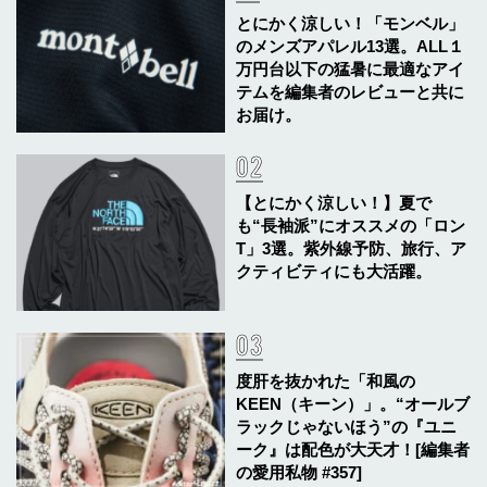
とにかく涼しい！「モンベル」
のメンズアパレル13選。ALL１
万円台以下の猛暑に最適なアイ
テムを編集者のレビューと共に
お届け。
【とにかく涼しい！】夏で
も“長袖派”にオススメの「ロン
T」3選。紫外線予防、旅行、ア
クティビティにも大活躍。
度肝を抜かれた「和風の
KEEN（キーン）」。“オールブ
ラックじゃないほう”の『ユニ
ーク』は配色が大天才！[編集者
の愛用私物 #357]