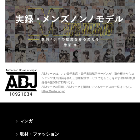
ABJマークは、この電子書店・電子書籍配信サービスが、著作権者からコ
ンテンツ使用許諾を得た正規版配信サービスであることを示す登録商標(登
録番号第6091713号)です。
ABJマークの詳細、ABJマークを掲示しているサービスの一覧はこちら。
https://aebs.or.jp/
マンガ
少年マンガ
青年マンガ
少女マンガ
女性マンガ
取材・ファッション
週刊少年ジャンプ
週刊ヤングジャンプ
りぼん
Cookie