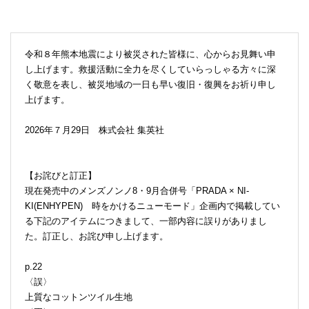
令和８年熊本地震により被災された皆様に、心からお見舞い申
し上げます。救援活動に全力を尽くしていらっしゃる方々に深
く敬意を表し、被災地域の一日も早い復旧・復興をお祈り申し
上げます。
2026年７月29日 株式会社 集英社
【お詫びと訂正】
現在発売中のメンズノンノ8・9月合併号「PRADA × NI-
KI(ENHYPEN) 時をかけるニューモード」企画内で掲載してい
る下記のアイテムにつきまして、一部内容に誤りがありまし
た。訂正し、お詫び申し上げます。
p.22
〈誤〉
上質なコットンツイル生地