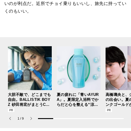
いのが利点だ。近所でチョイ乗りもいいし、旅先に持ってい
くのもいい。
大胆不敵で、どこまでも
夏の疲れに「青いAYUR
高橋璃央と、
自由。BALLISTIK BOY
A」。夏限定入浴料でか
の出会い。夏
Z 砂田将宏がまとうCOA
らだと心を整える“涼体
ンクゴールド
CHの新作フレグランス
験”を【ひんやりコスメ
“SUMMER P
「コーチ ピュア プラチ
レビュー／アユーラ「メ
ets Jouete! 
1
/
9
ナム パルファム」
ディテーションバス（香
涼み）α」】