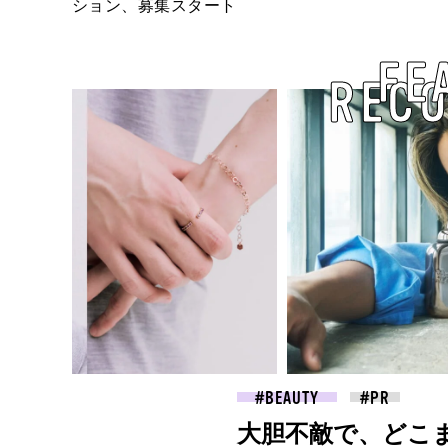
ション、募集スタート
FE
REC
2026.07.27
FASHION
ロエベの新しい世