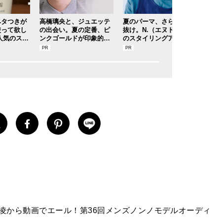
ベタつきが
高橋璃央と、ジュエッテ
夏のパーマ、さらにあか
自宅
使って欲し
の出会い。夏の定番、ピ
抜け。N.（エヌドット）
ラッ
人気のスト
ンクゴールドが印象的な“
のスタイリングアイテム
バス
水分サンク
SUMMER PINK”［meets
で作る旬ヘアのテクニッ
メレ
Jouete! Vol.12］
クを、人気３サロンに教
ルド
わった！
】
 凌から動画でエール！第36回メンズノンノモデルオーディ