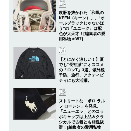
度肝を抜かれた「和風の
KEEN（キーン）」。“オ
ールブラックじゃないほ
う”の『ユニーク』は配
色が大天才！[編集者の愛
用私物 #357]
【とにかく涼しい！】夏
でも“長袖派”にオススメ
の「ロンT」3選。紫外線
予防、旅行、アクティビ
ティにも大活躍。
ストリートな「ポロ ラル
フ ローレン」を発見。
「ニューエラ」とのコラ
ボキャップは上品＆クラ
シカルで古着とも相性抜
群！[編集者の愛用私物