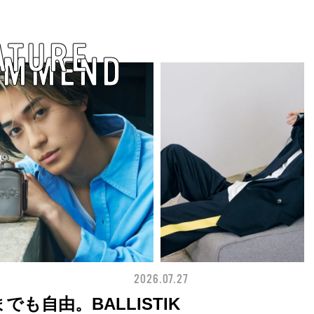
ATURE
OMMEND
2026.07.09
FASHION
界へようこそ。大胆なコ