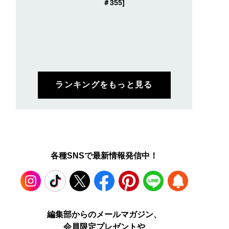
＃355]
ランキングをもっと見る
各種SNSで最新情報発信中！
Instagram
TikTok
X
Facebook
Pinterest
LINE
WEB
編集部からのメールマガジン、
会員限定プレゼントや