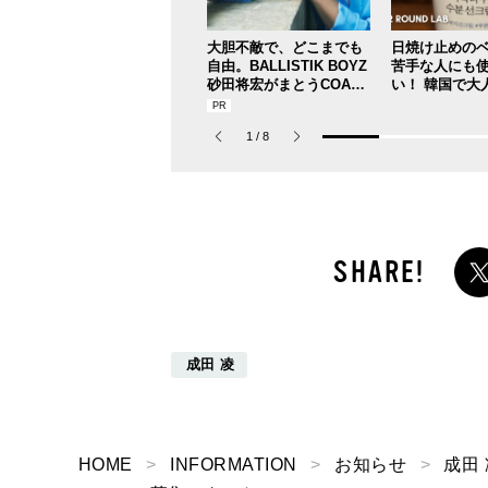
大胆不敵で、どこまでも
日焼け止めの
自由。BALLISTIK BOYZ
苦手な人にも
砂田将宏がまとうCOACH
い！ 韓国で大
の新作フレグランス「コ
レスフリーな“
ーチ ピュア プラチナム
リーム”
1
/
8
パルファム」
成田 凌
HOME
INFORMATION
お知らせ
成田