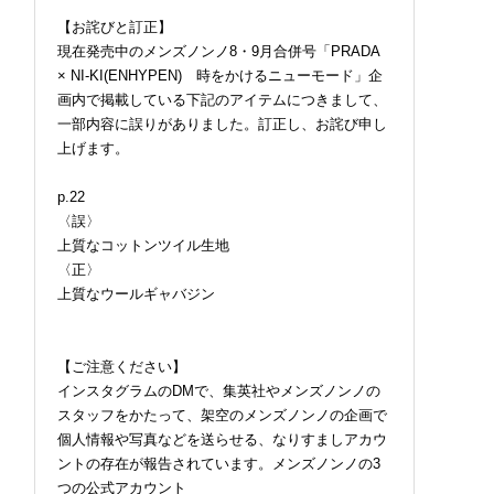
【お詫びと訂正】
で本格“冷水浴”！「
ロエベの新しい世界へよ
暑くてダルい...。汗も
現在発売中のメンズノンノ8・9月合併号「PRADA
シュ」の水風呂専用
うこそ。大胆なコントラ
れも吹き飛ばす「バブ
× NI-KI(ENHYPEN) 時をかけるニューモード」企
ボム【ひんやりコス
ストとレイヤードの先に
の炭酸入浴剤を今すぐ
画内で掲載している下記のアイテムにつきまして、
ビュー／LUSH コー
。装う喜び、明るいスピ
入！【ひんやりコスメ
ウォータースーザー
リット
ビュー／バブ「エクス
一部内容に誤りがありました。訂正し、お詫び申し
ラクール エクストラク
上げます。
ルミントの香り」】
p.22
〈誤〉
上質なコットンツイル生地
〈正〉
上質なウールギャバジン
【ご注意ください】
インスタグラムのDMで、集英社やメンズノンノの
スタッフをかたって、架空のメンズノンノの企画で
個人情報や写真などを送らせる、なりすましアカウ
ントの存在が報告されています。メンズノンノの3
つの公式アカウント