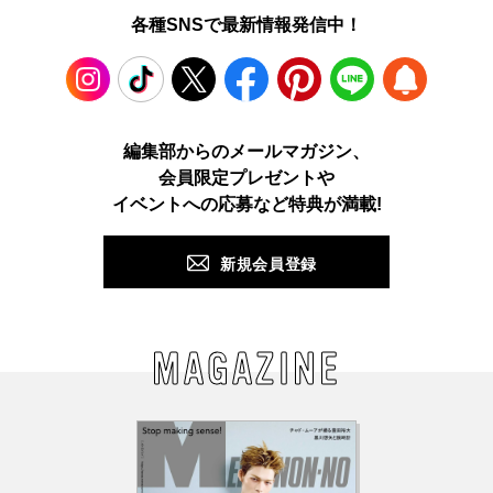
各種SNSで最新情報発信中！
Instagram
TikTok
X
Facebook
Pinterest
LINE
WEB
編集部からのメールマガジン、
会員限定プレゼントや
PUSH
イベントへの応募など特典が満載!
新規会員登録
MAGAZINE