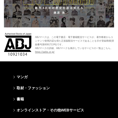
ABJマークは、この電子書店・電子書籍配信サービスが、著作権者からコ
ンテンツ使用許諾を得た正規版配信サービスであることを示す登録商標(登
録番号第6091713号)です。
ABJマークの詳細、ABJマークを掲示しているサービスの一覧はこちら。
https://aebs.or.jp/
マンガ
少年マンガ
青年マンガ
少女マンガ
女性マンガ
取材・ファッション
週刊少年ジャンプ
週刊ヤングジャンプ
りぼん
Cookie
ファッション・美容
芸能・情報・スポーツ
書籍
ジャンプSQ
ヤングジャンプ定期購読デジタル
マーガレット
Cocohana
Seventeen
Myojo
Vジャンプ
ヤンジャン！
別冊マーガレット
office YOU
文芸・文庫・総合
学芸・ノンフィクション・新書
ライトノベル・ノベライズ
キッズ
オンラインストア・その他WEBサービス
non-no
週プレNEWS
最強ジャンプ
となりのヤングジャンプ
マンガMee公式サイト
マンガMee公式サイト
すばる
集英社学芸部 - 学芸・ノンフィクション
集英社Webマガジン コバルト
集英社みらい文庫
BAILA
週プレ グラジャパ!
オンラインストア
その他WEBサービス