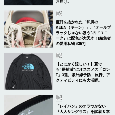
お届け。
度肝を抜かれた「和風の
KEEN（キーン）」。“オールブ
ラックじゃないほう”の『ユニ
ーク』は配色が大天才！[編集者
の愛用私物 #357]
【とにかく涼しい！】夏で
も“長袖派”にオススメの「ロン
T」3選。紫外線予防、旅行、ア
クティビティにも大活躍。
「レイバン」のオラつかない
『大人サングラス』を試着＆本