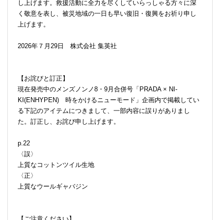
し上げます。救援活動に全力を尽くしていらっしゃる方々に深
く敬意を表し、被災地域の一日も早い復旧・復興をお祈り申し
上げます。
2026年７月29日 株式会社 集英社
【お詫びと訂正】
現在発売中のメンズノンノ8・9月合併号「PRADA × NI-
KI(ENHYPEN) 時をかけるニューモード」企画内で掲載してい
る下記のアイテムにつきまして、一部内容に誤りがありまし
た。訂正し、お詫び申し上げます。
p.22
〈誤〉
上質なコットンツイル生地
〈正〉
上質なウールギャバジン
【ご注意ください】