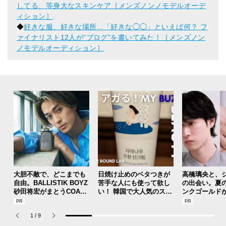
してる、等身大なスキンケア［メンズノンノモデルオーデ
ィション］
◆
好きな服、好きな場所...「好きな◯◯」といえば何？ フ
ァイナリスト12人が“ブログ”を書いてみた！［メンズノン
ノモデルオーディション］
大胆不敵で、どこまでも
日焼け止めのベタつきが
高橋璃央と、
自由。BALLISTIK BOYZ
苦手な人にも使って欲し
の出会い。夏
砂田将宏がまとうCOACH
い！ 韓国で大人気のスト
ンクゴールド
の新作フレグランス「コ
レスフリーな“水分サンク
SUMMER PIN
ーチ ピュア プラチナム
リーム”
Jouete! Vol.1
1
/
9
パルファム」