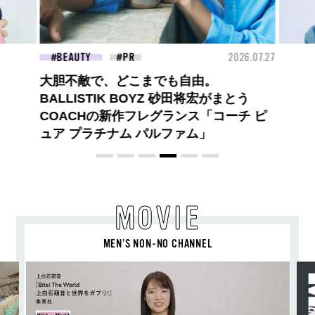
2026.07.27
BEAUTY
2026.07.0
由。
夏のパーマ、さらにあか抜け。N.（エヌ
将宏がまとう
ドット）のスタイリングアイテムで作る
「コーチ ピ
旬ヘアのテクニックを、人気３サロンに
ム」
教わった！
MOVIE
MEN’S NON-NO CHANNEL