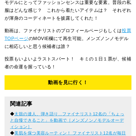
モデルにとってファッションセンスは重要な要素。普段の私
服はどんな感じ？ これから着たいアイテムは？ それぞれ
が渾身のコーディネートを披露してくれた！
動画は、ファイナリストのプロフィールページもしくは
投票
TOPページ
のMOVIE欄にて再生可能。メンズノンノモデル
に相応しいと思う候補者は誰？
投票もいよいよラストスパート！ キミの１日１票が、候補
者の命運を握っている！
動画を見に行く！
関連記事
◆
太鼓の達人、弾き語り...ファイナリスト12名の「ちょっ
と自慢できること」を動画で［メンズノンノモデルオーデ
ィション］
◆
美肌を保つ美容ルーティン！ ファイナリスト12名が毎日