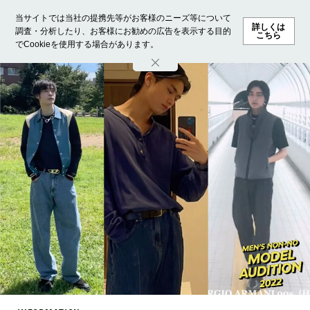
当サイトでは当社の提携先等がお客様のニーズ等について
詳しくは
調査・分析したり、お客様にお勧めの広告を表示する目的
こちら
でCookieを使用する場合があります。
ホーム
モデル募集
ランキング
ファッション
ビューテ