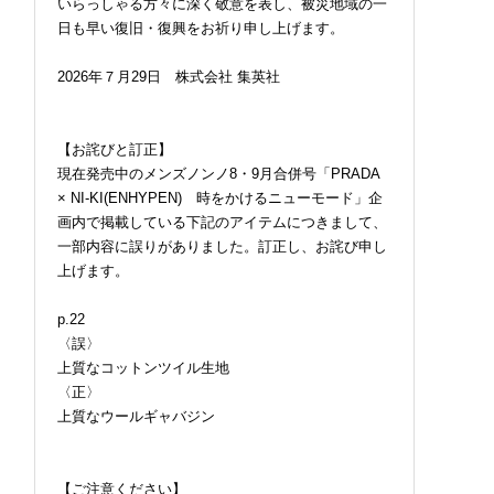
いらっしゃる方々に深く敬意を表し、被災地域の一
日も早い復旧・復興をお祈り申し上げます。
2026年７月29日 株式会社 集英社
【お詫びと訂正】
現在発売中のメンズノンノ8・9月合併号「PRADA
× NI-KI(ENHYPEN) 時をかけるニューモード」企
画内で掲載している下記のアイテムにつきまして、
一部内容に誤りがありました。訂正し、お詫び申し
上げます。
p.22
〈誤〉
上質なコットンツイル生地
〈正〉
上質なウールギャバジン
【ご注意ください】