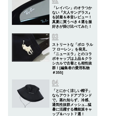
「レイバン」のオラつか
ない『大人サングラス』
を試着＆本音レビュー！
真夏に買うべき４選を服
好きが掛け比べてみた！
ストリートな「ポロ ラル
フ ローレン」を発見。
「ニューエラ」とのコラ
ボキャップは上品＆クラ
シカルで古着とも相性抜
群！[編集者の愛用私物
＃355]
「とにかく涼しい帽子」
ならアウトドアブランド
で。蒸れ知らず、冷感、
通気性抜群メッシュ...猛
暑に活躍する機能派キャ
ップ＆ハット７選！