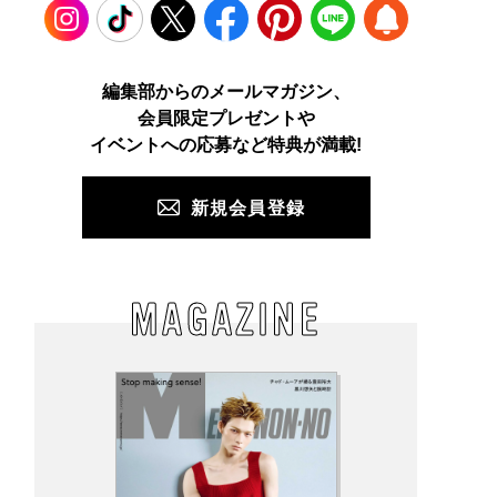
Instagram
TikTok
X
Facebook
Pinterest
LINE
WEB
編集部からのメールマガジン、
会員限定プレゼントや
PUSH
イベントへの応募など特典が満載!
新規会員登録
MAGAZINE