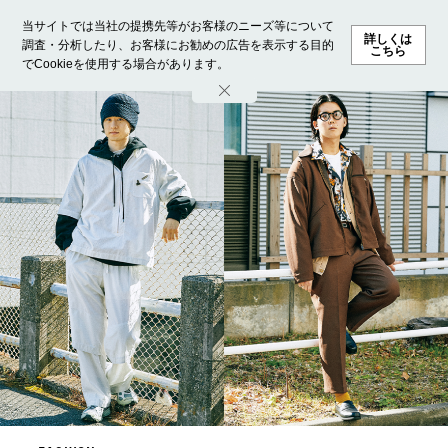
当サイトでは当社の提携先等がお客様のニーズ等について
詳しくは
調査・分析したり、お客様にお勧めの広告を表示する目的
こちら
でCookieを使用する場合があります。
ホーム
モデル募集
ランキング
ファッション
ビューテ