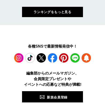
ランキングをもっと見る
各種SNSで最新情報発信中！
Instagram
TikTok
X
Facebook
Pinterest
LINE
WEB
編集部からのメールマガジン、
会員限定プレゼントや
PUSH
イベントへの応募など特典が満載!
新規会員登録