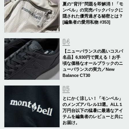
夏の“背汗”問題を即解消！「モ
ンベル」の完売バックパックに
隠された優秀過ぎる秘密とは？
[編集者の愛用私物 #353]
【ニューバランスの黒いコスパ
名品】6,930円で買える！お手
頃な価格なオールブラックのニ
ューバランスの実力／New
Balance CT30
とにかく涼しい！「モンベル」
のメンズアパレル13選。ALL１
万円台以下の猛暑に最適なアイ
テムを編集者のレビューと共に
お届け。