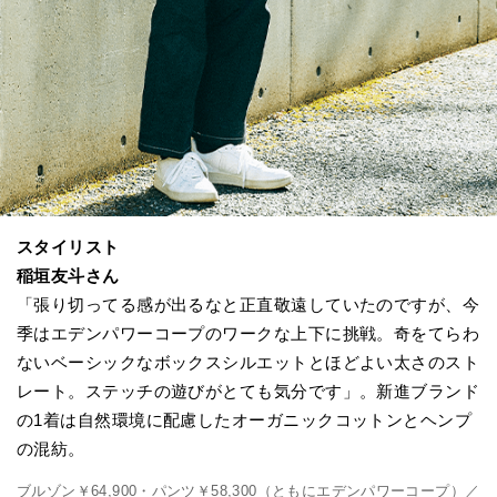
スタイリスト
稲垣友斗さん
「張り切ってる感が出るなと正直敬遠していたのですが、今
季はエデンパワーコープのワークな上下に挑戦。奇をてらわ
ないベーシックなボックスシルエットとほどよい太さのスト
レート。ステッチの遊びがとても気分です」。新進ブランド
の1着は自然環境に配慮したオーガニックコットンとヘンプ
の混紡。
ブルゾン￥64,900・パンツ￥58,300（ともにエデンパワーコープ）／