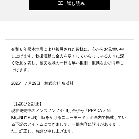
試し読み
令和８年熊本地震により被災された皆様に、心からお見舞い申
し上げます。救援活動に全力を尽くしていらっしゃる方々に深
く敬意を表し、被災地域の一日も早い復旧・復興をお祈り申し
上げます。
2026年７月29日 株式会社 集英社
【お詫びと訂正】
現在発売中のメンズノンノ8・9月合併号「PRADA × NI-
KI(ENHYPEN) 時をかけるニューモード」企画内で掲載してい
る下記のアイテムにつきまして、一部内容に誤りがありまし
た。訂正し、お詫び申し上げます。