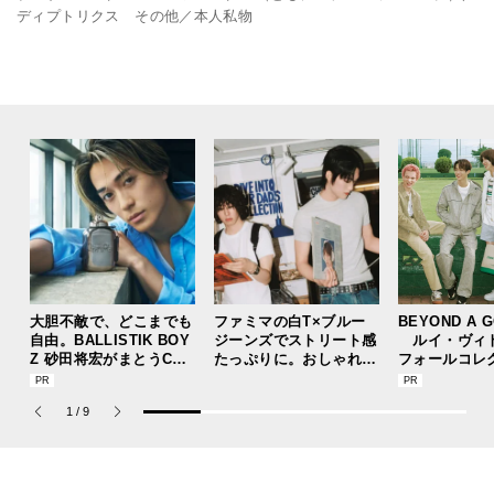
ディプトリクス その他／本人私物
大胆不敵で、どこまでも
ファミマの白T×ブルー
BEYOND A 
自由。BALLISTIK BOY
ジーンズでストリート感
ルイ・ヴィ
Z 砂田将宏がまとうCOA
たっぷりに。おしゃれな
フォールコレ
CHの新作フレグランス
人が集う「ソウル」のシ
描くプレッピ
「コーチ ピュア プラチ
ョップ、コミュニティス
1
/
9
ナム パルファム」
ナップ！