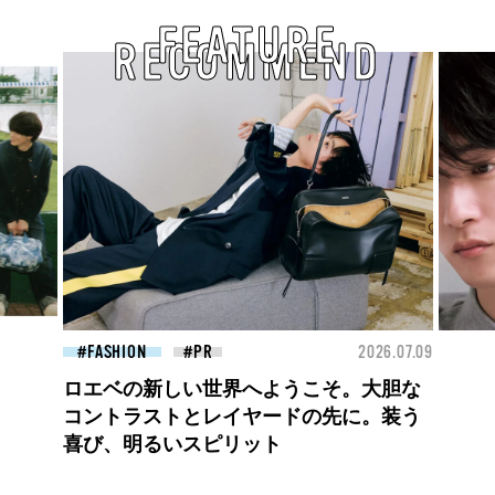
FEATURE
RECOMMEND
26.07.09
FASHION
2026.07.09
BEA
高橋璃央と、ジュエッテの出会い。夏の
定番、ピンクゴールドが印象的
な“SUMMER PINK”［meets Jouete!
Vol.12］