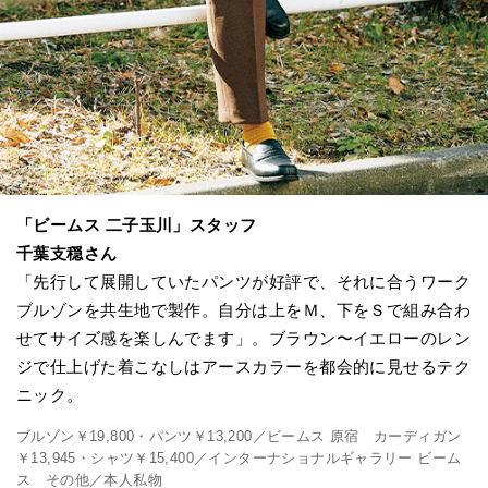
「ビームス 二子玉川」スタッフ
千葉支穏さん
「先行して展開していたパンツが好評で、それに合うワーク
ブルゾンを共生地で製作。自分は上をＭ、下をＳで組み合わ
せてサイズ感を楽しんでます」。ブラウン〜イエローのレン
ジで仕上げた着こなしはアースカラーを都会的に見せるテク
ニック。
ブルゾン￥19,800・パンツ￥13,200／ビームス 原宿 カーディガン
￥13,945・シャツ￥15,400／インターナショナルギャラリー ビーム
ス その他／本人私物