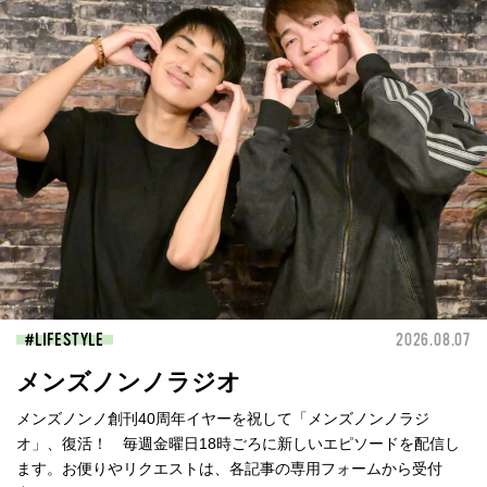
LIFESTYLE
2026.08.07
メンズノンノラジオ
メンズノンノ創刊40周年イヤーを祝して「メンズノンノラジ
オ」、復活！ 毎週金曜日18時ごろに新しいエピソードを配信し
ます。お便りやリクエストは、各記事の専用フォームから受付