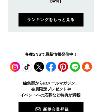
DAY6】
ランキングをもっと見る
各種SNSで最新情報発信中！
Instagram
TikTok
X
Facebook
Pinterest
LINE
WEB
編集部からのメールマガジン、
会員限定プレゼントや
PUSH
イベントへの応募など特典が満載!
新規会員登録