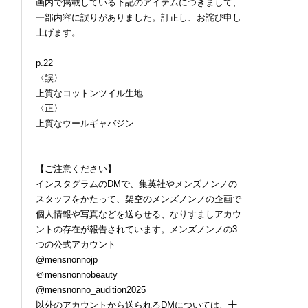
画内で掲載している下記のアイテムにつきまして、
一部内容に誤りがありました。訂正し、お詫び申し
上げます。
p.22
〈誤〉
上質なコットンツイル生地
〈正〉
上質なウールギャバジン
【ご注意ください】
インスタグラムのDMで、集英社やメンズノンノの
スタッフをかたって、架空のメンズノンノの企画で
個人情報や写真などを送らせる、なりすましアカウ
ントの存在が報告されています。メンズノンノの3
つの公式アカウント
@mensnonnojp
＠mensnonnobeauty
@mensnonno_audition2025
以外のアカウントから送られるDMについては、十