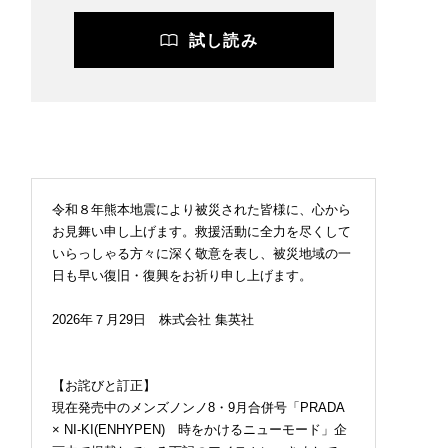
試し読み
令和８年熊本地震により被災された皆様に、心から
お見舞い申し上げます。救援活動に全力を尽くして
いらっしゃる方々に深く敬意を表し、被災地域の一
日も早い復旧・復興をお祈り申し上げます。
2026年７月29日 株式会社 集英社
【お詫びと訂正】
現在発売中のメンズノンノ8・9月合併号「PRADA
× NI-KI(ENHYPEN) 時をかけるニューモード」企