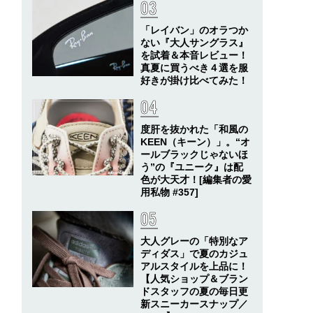
「レイバン」のオラつか
ない『大人サングラス』
を試着＆本音レビュー！
真夏に買うべき４選を服
好きが掛け比べてみた！
度肝を抜かれた「和風の
KEEN（キーン）」。“オ
ールブラックじゃないほ
う”の『ユニーク』は配
色が大天才！[編集者の愛
用私物 #357]
大人グレーの「特別なア
ディダス」で夏のカジュ
アルスタイルを上品に！
【人気ショップ＆ブラン
ドスタッフの夏の毎日更
新スニーカースナップ／