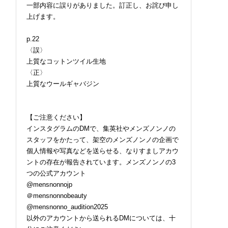
一部内容に誤りがありました。訂正し、お詫び申し
上げます。
p.22
〈誤〉
上質なコットンツイル生地
〈正〉
上質なウールギャバジン
【ご注意ください】
インスタグラムのDMで、集英社やメンズノンノの
スタッフをかたって、架空のメンズノンノの企画で
個人情報や写真などを送らせる、なりすましアカウ
ントの存在が報告されています。メンズノンノの3
つの公式アカウント
@mensnonnojp
＠mensnonnobeauty
@mensnonno_audition2025
以外のアカウントから送られるDMについては、十