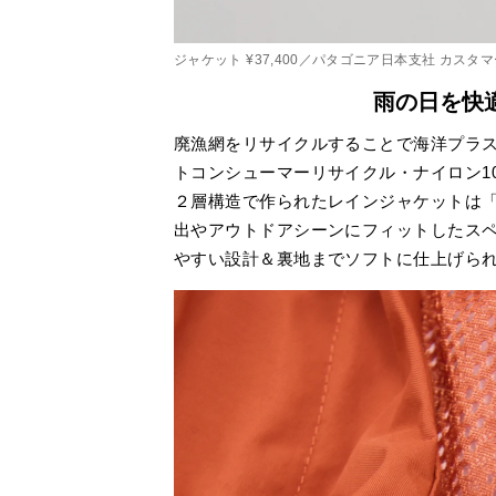
ジャケット ¥37,400／パタゴニア日本支社 カスタ
雨の日を快
廃漁網をリサイクルすることで海洋プラ
トコンシューマーリサイクル・ナイロン10
２層構造で作られたレインジャケットは
出やアウトドアシーンにフィットしたス
やすい設計＆裏地までソフトに仕上げら