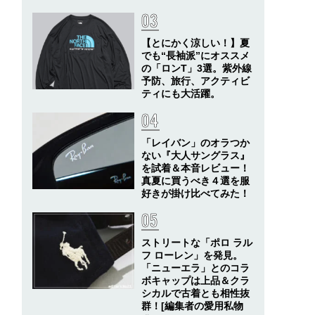
【とにかく涼しい！】夏
でも“長袖派”にオススメ
の「ロンT」3選。紫外線
予防、旅行、アクティビ
ティにも大活躍。
「レイバン」のオラつか
ない『大人サングラス』
を試着＆本音レビュー！
真夏に買うべき４選を服
好きが掛け比べてみた！
ストリートな「ポロ ラル
フ ローレン」を発見。
「ニューエラ」とのコラ
ボキャップは上品＆クラ
シカルで古着とも相性抜
群！[編集者の愛用私物