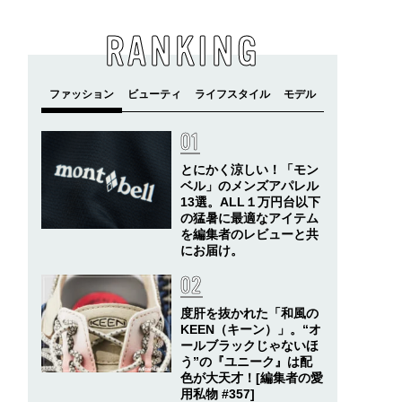
RANKING
とにかく涼しい！「モン
ベル」のメンズアパレル
13選。ALL１万円台以下
の猛暑に最適なアイテム
を編集者のレビューと共
にお届け。
度肝を抜かれた「和風の
KEEN（キーン）」。“オ
ールブラックじゃないほ
う”の『ユニーク』は配
色が大天才！[編集者の愛
用私物 #357]