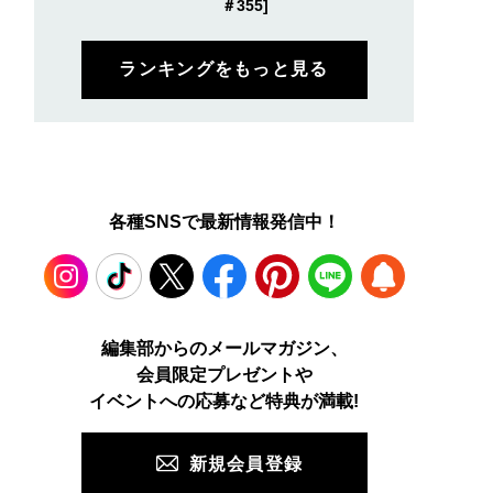
＃355]
ランキングをもっと見る
各種SNSで最新情報発信中！
Instagram
TikTok
X
Facebook
Pinterest
LINE
WEB
編集部からのメールマガジン、
会員限定プレゼントや
PUSH
イベントへの応募など特典が満載!
新規会員登録