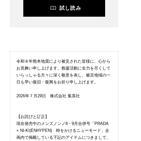
試し読み
令和８年熊本地震により被災された皆様に、心から
お見舞い申し上げます。救援活動に全力を尽くして
いらっしゃる方々に深く敬意を表し、被災地域の一
日も早い復旧・復興をお祈り申し上げます。
2026年７月29日 株式会社 集英社
【お詫びと訂正】
現在発売中のメンズノンノ8・9月合併号「PRADA
× NI-KI(ENHYPEN) 時をかけるニューモード」企
画内で掲載している下記のアイテムにつきまして、