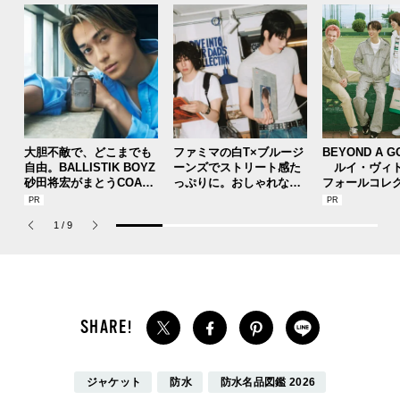
大胆不敵で、どこまでも
ファミマの白T×ブルージ
BEYOND A G
自由。BALLISTIK BOYZ
ーンズでストリート感た
ルイ・ヴィト
砂田将宏がまとうCOACH
っぷりに。おしゃれな人
フォールコレ
の新作フレグランス「コ
が集う「ソウル」のショ
描くプレッピ
ーチ ピュア プラチナム
ップ、コミュニティスナ
1
/
9
パルファム」
ップ！
ジャケット
防水
防水名品図鑑 2026