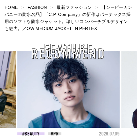
HOME
FASHION
最新ファッション
【シーピーカン
パニーの防水名品】「C.P. Company」の新作はパーテックス採
用のソフトな防水ジャケット。珍しいコンバーチブルデザイン
も魅力。／OW MEDIUM JACKET IN PERTEX
FEATURE
RECOMMEND
26.07.09
FASHION
2026.07.09
FAS