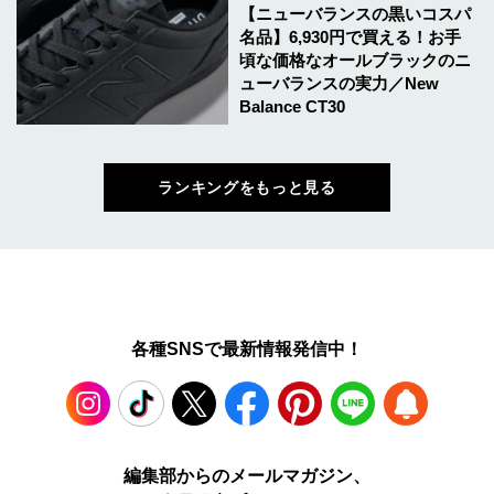
【ニューバランスの黒いコスパ
名品】6,930円で買える！お手
頃な価格なオールブラックのニ
ューバランスの実力／New
Balance CT30
ランキングをもっと見る
各種SNSで最新情報発信中！
Instagram
TikTok
X
Facebook
Pinterest
LINE
WEB
編集部からのメールマガジン、