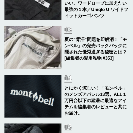
いい。ワードローブに加えたい
最強の１本／Uniqlo U ワイドフ
ィットカーゴパンツ
夏の“背汗”問題を即解消！「モ
ンベル」の完売バックパックに
隠された優秀過ぎる秘密とは？
[編集者の愛用私物 #353]
とにかく涼しい！「モンベル」
のメンズアパレル13選。ALL１
万円台以下の猛暑に最適なアイ
テムを編集者のレビューと共に
お届け。