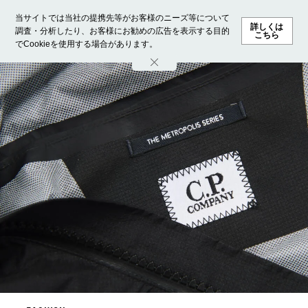
当サイトでは当社の提携先等がお客様のニーズ等について
詳しくは
調査・分析したり、お客様にお勧めの広告を表示する目的
こちら
でCookieを使用する場合があります。
ホーム
モデル募集
ランキング
ファッション
ビューテ