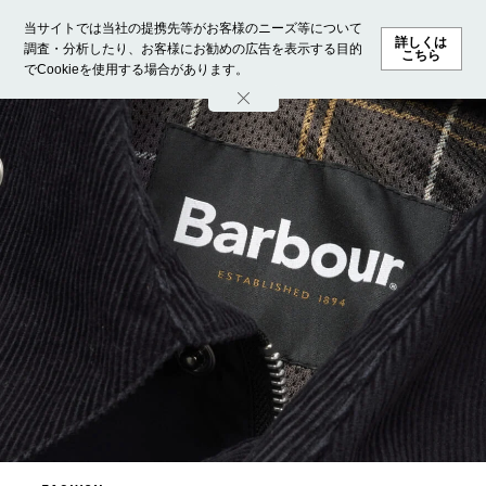
当サイトでは当社の提携先等がお客様のニーズ等について
詳しくは
調査・分析したり、お客様にお勧めの広告を表示する目的
こちら
でCookieを使用する場合があります。
ホーム
モデル募集
ランキング
ファッション
ビューテ