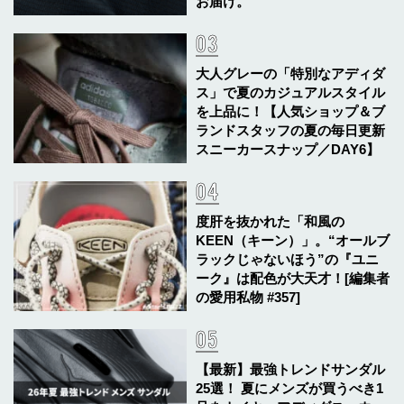
お届け。
大人グレーの「特別なアディダ
ス」で夏のカジュアルスタイル
を上品に！【人気ショップ＆ブ
ランドスタッフの夏の毎日更新
スニーカースナップ／DAY6】
度肝を抜かれた「和風の
KEEN（キーン）」。“オールブ
ラックじゃないほう”の『ユニ
ーク』は配色が大天才！[編集者
の愛用私物 #357]
【最新】最強トレンドサンダル
25選！ 夏にメンズが買うべき1