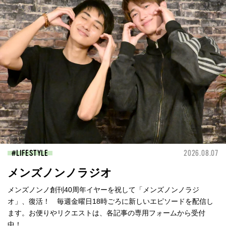
LIFESTYLE
2026.08.07
メンズノンノラジオ
メンズノンノ創刊40周年イヤーを祝して「メンズノンノラジ
オ」、復活！ 毎週金曜日18時ごろに新しいエピソードを配信し
ます。お便りやリクエストは、各記事の専用フォームから受付
中！