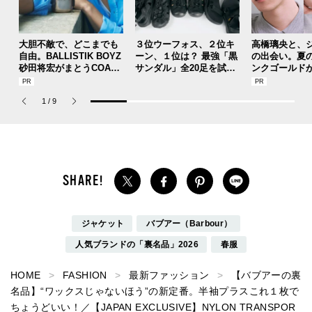
大胆不敵で、どこまでも
３位ウーフォス、２位キ
高橋璃央と、
自由。BALLISTIK BOYZ
ーン、１位は？ 最強「黒
の出会い。夏
砂田将宏がまとうCOACH
サンダル」全20足を試着
ンクゴールド
の新作フレグランス「コ
した服好きモデルのマイ
SUMMER PIN
ーチ ピュア プラチナム
ベストを本音レビューで
Jouete! Vol.1
1
/
9
パルファム」
お届け！
ジャケット
バブアー（Barbour）
人気ブランドの「裏名品」2026
春服
HOME
FASHION
最新ファッション
【バブアーの裏
名品】“ワックスじゃないほう”の新定番。半袖プラスこれ１枚で
ちょうどいい！／【JAPAN EXCLUSIVE】NYLON TRANSPOR