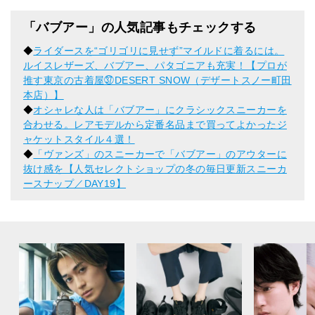
「バブアー」の人気記事もチェックする
◆
ライダースを“ゴリゴリに見せず”マイルドに着るには。
ルイスレザーズ、バブアー、パタゴニアも充実！【プロが
推す東京の古着屋㊲DESERT SNOW（デザートスノー町田
本店）】
◆
オシャレな人は「バブアー」にクラシックスニーカーを
合わせる。レアモデルから定番名品まで買ってよかったジ
ャケットスタイル４選！
◆
「ヴァンズ」のスニーカーで「バブアー」のアウターに
抜け感を【人気セレクトショップの冬の毎日更新スニーカ
ースナップ／DAY19】