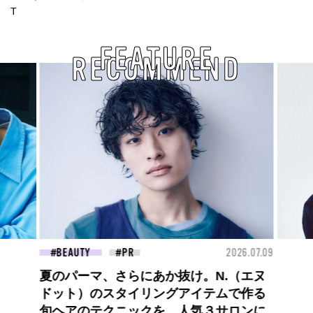
T
FEATURE
RECOMMEND
26.07.09
FASHION
2026.07.09
FAS
【PRADA × NI-KI(ENHYPEN)】時をかけ
る、ニューモード