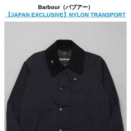
Barbour（バブアー）
【JAPAN EXCLUSIVE】NYLON TRANSPORT