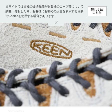
当サイトでは当社の提携先等がお客様のニーズ等について
詳しくは
調査・分析したり、お客様にお勧めの広告を表示する目的
こちら
でCookieを使用する場合があります。
ホーム
モデル募集
ランキング
ファッション
ビューテ