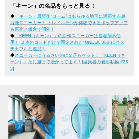
「キーン」の名品をもっと見る！
◆
「キーン」最新作“ローム”はあらゆる地形に適応する超
万能スニーカー！ トレイルランが体験できるポップアップ
も原宿と鎌倉で開催！
◆
「KEEN（キーン）」の新作スニーカーは接着剤不使
用！ ２本のコードだけで固定された“UNEEK 360”はサス
テナブルな逸品！
◆
スニーカーにうるさいのに２足もゲット。「KEEN（キ
ーン）」沼に腰まで浸かってます！[編集者の愛用私物 #26
3]