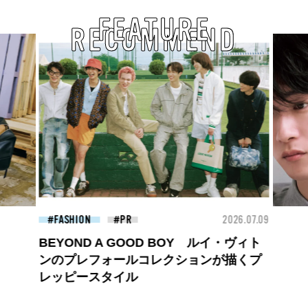
FEATURE
RECOMMEND
26.07.09
FASHION
2026.07.09
FAS
高橋璃央と、ジュエッテの出会い。夏の
定番、ピンクゴールドが印象的
な“SUMMER PINK”［meets Jouete!
Vol.12］