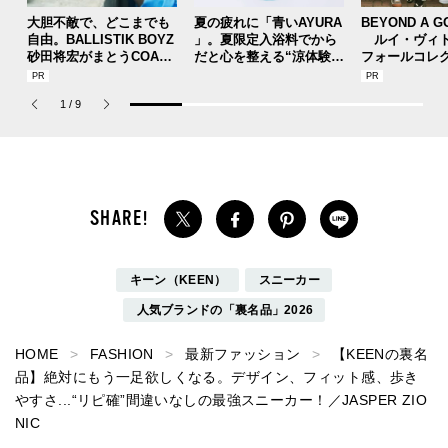
大胆不敵で、どこまでも
夏の疲れに「青いAYURA
BEYOND A G
自由。BALLISTIK BOYZ
」。夏限定入浴料でから
ルイ・ヴィト
砂田将宏がまとうCOACH
だと心を整える“涼体験”
フォールコレ
の新作フレグランス「コ
を【ひんやりコスメレビ
描くプレッピ
ーチ ピュア プラチナム
ュー／アユーラ「メディ
1
/
9
パルファム」
テーションバス（香涼み
）α」】
キーン（KEEN）
スニーカー
人気ブランドの「裏名品」2026
HOME
FASHION
最新ファッション
【KEENの裏名
品】絶対にもう一足欲しくなる。デザイン、フィット感、歩き
やすさ...“リピ確”間違いなしの最強スニーカー！／JASPER ZIO
NIC