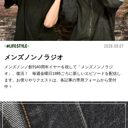
LIFESTYLE
2026.08.07
メンズノンノラジオ
メンズノンノ創刊40周年イヤーを祝して「メンズノンノラジ
オ」、復活！ 毎週金曜日18時ごろに新しいエピソードを配信し
ます。お便りやリクエストは、各記事の専用フォームから受付
中！