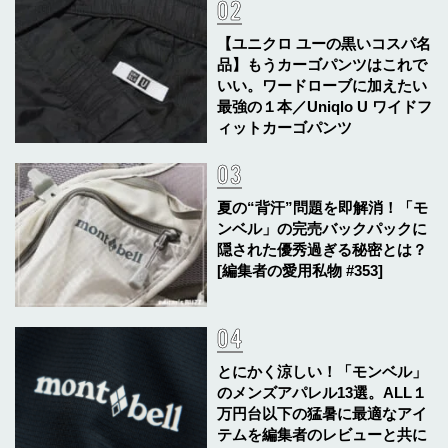
【ユニクロ ユーの黒いコスパ名
品】もうカーゴパンツはこれで
いい。ワードローブに加えたい
最強の１本／Uniqlo U ワイドフ
ィットカーゴパンツ
夏の“背汗”問題を即解消！「モ
ンベル」の完売バックパックに
隠された優秀過ぎる秘密とは？
[編集者の愛用私物 #353]
とにかく涼しい！「モンベル」
のメンズアパレル13選。ALL１
万円台以下の猛暑に最適なアイ
テムを編集者のレビューと共に