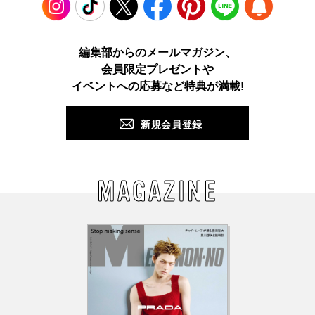
Instagram
TikTok
X
Facebook
Pinterest
LINE
WEB
編集部からのメールマガジン、
会員限定プレゼントや
PUSH
イベントへの応募など特典が満載!
新規会員登録
MAGAZINE