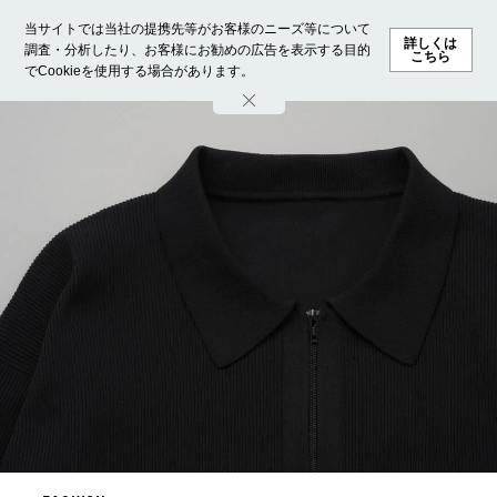
当サイトでは当社の提携先等がお客様のニーズ等について
詳しくは
調査・分析したり、お客様にお勧めの広告を表示する目的
こちら
でCookieを使用する場合があります。
ホーム
モデル募集
ランキング
ファッション
ビューテ