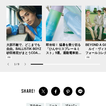
大胆不敵で、どこまでも
即冷却！ 猛暑を乗り切る
BEYOND A G
自由。BALLISTIK BOYZ
「ひんやりスプレー＆ミ
ルイ・ヴィト
砂田将宏がまとうCOACH
スト」9選。通勤電車前、
フォールコレ
の新作フレグランス「コ
運動後、日中...全シーン
描くプレッピ
ーチ ピュア プラチナム
で頼れる夏のメンズのマ
1
/
9
パルファム」
ストハブ。
アウター
ニット
ブルゾン