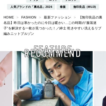
人気ブランドの「裏名品」2026
春服
無印良品（MUJI)
HOME
FASHION
最新ファッション
【無印良品の裏
名品】昨日は寒かったのに今日は暖かい...この時期の“服装迷
子”を解決する一枚が見つかった！／紳士 乾きやすい洗えるリブ
編みニットブルゾン
FEATURE
RECOMMEND