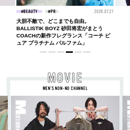
26.07.27
FASHION
2026.07.09
FAS
【PRADA × NI-KI(ENHYPEN)】時をかけ
る、ニューモード
MOVIE
MEN’S NON-NO CHANNEL