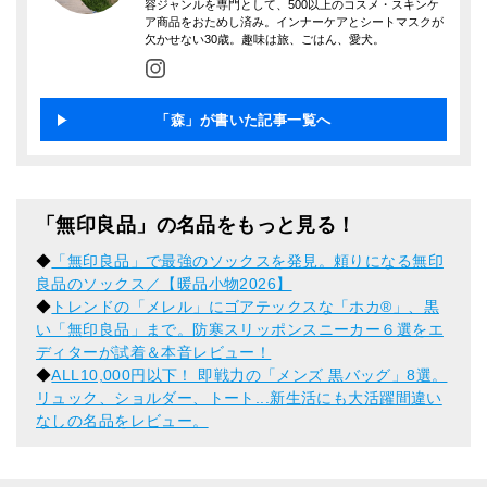
容ジャンルを専門として、500以上のコスメ・スキンケ
ア商品をおためし済み。インナーケアとシートマスクが
欠かせない30歳。趣味は旅、ごはん、愛犬。
「森」が書いた記事一覧へ
「無印良品」の名品をもっと見る！
◆
「無印良品」で最強のソックスを発見。頼りになる無印
良品のソックス／【暖品小物2026】
◆
トレンドの「メレル」にゴアテックスな「ホカ®」、黒
い「無印良品」まで。防寒スリッポンスニーカー６選をエ
ディターが試着＆本音レビュー！
◆
ALL10,000円以下！ 即戦力の「メンズ 黒バッグ」8選。
リュック、ショルダー、トート...新生活にも大活躍間違い
なしの名品をレビュー。