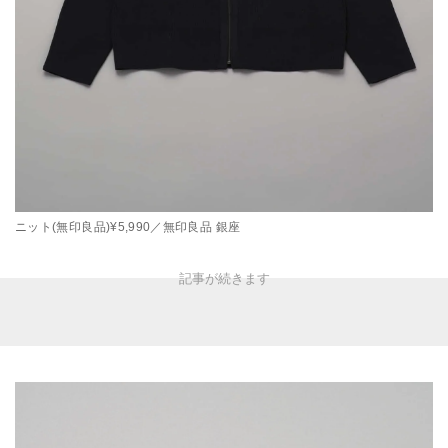
ニット(無印良品)¥5,990／無印良品 銀座