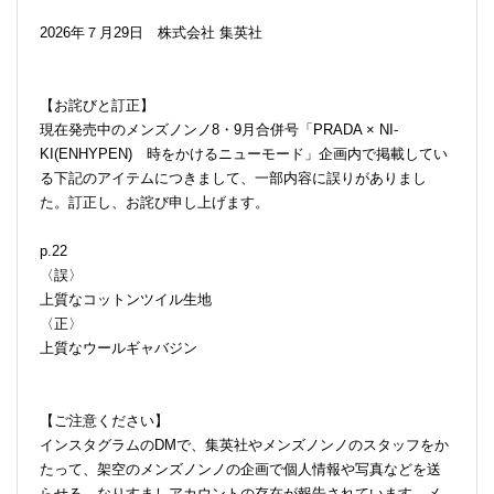
2026年７月29日 株式会社 集英社
【お詫びと訂正】
現在発売中のメンズノンノ8・9月合併号「PRADA × NI-
KI(ENHYPEN) 時をかけるニューモード」企画内で掲載してい
る下記のアイテムにつきまして、一部内容に誤りがありまし
た。訂正し、お詫び申し上げます。
p.22
〈誤〉
上質なコットンツイル生地
〈正〉
上質なウールギャバジン
【ご注意ください】
インスタグラムのDMで、集英社やメンズノンノのスタッフをか
たって、架空のメンズノンノの企画で個人情報や写真などを送
らせる、なりすましアカウントの存在が報告されています。メ