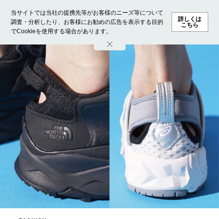
当サイトでは当社の提携先等がお客様のニーズ等について
詳しくは
調査・分析したり、お客様にお勧めの広告を表示する目的
こちら
でCookieを使用する場合があります。
ホーム
モデル募集
ランキング
ファッション
ビューテ