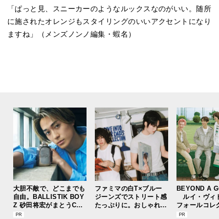
「ぱっと見、スニーカーのようなルックスなのがいい。随所
に施されたオレンジもスタイリングのいいアクセントになり
ますね」（メンズノンノ編集・蝦名）
大胆不敵で、どこまでも
ファミマの白T×ブルー
BEYOND A 
自由。BALLISTIK BOY
ジーンズでストリート感
ルイ・ヴィ
Z 砂田将宏がまとうCOA
たっぷりに。おしゃれな
フォールコレ
CHの新作フレグランス
人が集う「ソウル」のシ
描くプレッピ