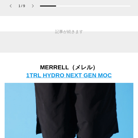
「コーチ ピュア プラチ
ョップ、コミュニティス
1
/
9
ナム パルファム」
ナップ！
MERRELL（メレル）
1TRL HYDRO NEXT GEN MOC