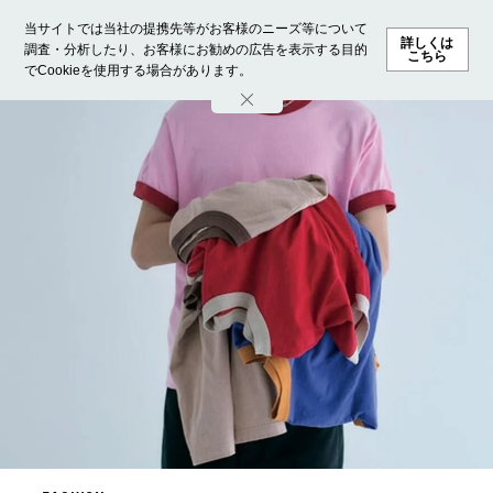
当サイトでは当社の提携先等がお客様のニーズ等について
詳しくは
調査・分析したり、お客様にお勧めの広告を表示する目的
こちら
でCookieを使用する場合があります。
ホーム
モデル募集
ランキング
ファッション
ビューテ