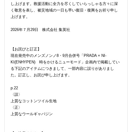
し上げます。救援活動に全力を尽くしていらっしゃる方々に深
く敬意を表し、被災地域の一日も早い復旧・復興をお祈り申し
上げます。
2026年７月29日 株式会社 集英社
【お詫びと訂正】
現在発売中のメンズノンノ8・9月合併号「PRADA × NI-
KI(ENHYPEN) 時をかけるニューモード」企画内で掲載してい
る下記のアイテムにつきまして、一部内容に誤りがありまし
た。訂正し、お詫び申し上げます。
p.22
〈誤〉
上質なコットンツイル生地
〈正〉
上質なウールギャバジン