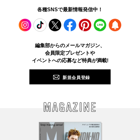
各種SNSで最新情報発信中！
Instagram
TikTok
X
Facebook
Pinterest
LINE
WEB
編集部からのメールマガジン、
会員限定プレゼントや
PUSH
イベントへの応募など特典が満載!
新規会員登録
MAGAZINE