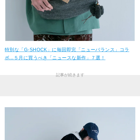
特別な「G-SHOCK」に毎回即完「ニューバランス」コラ
ボ...５月に買うべき「ニュースな新作」７選！