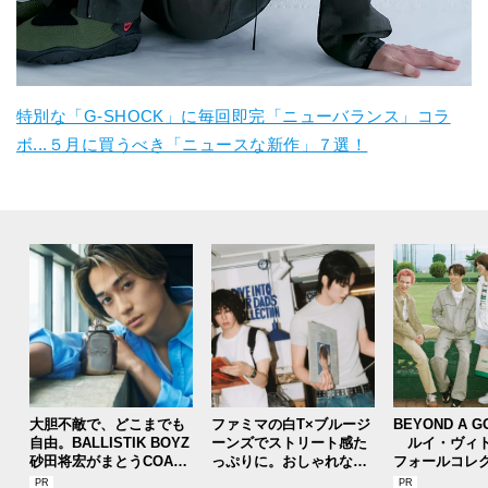
特別な「G-SHOCK」に毎回即完「ニューバランス」コラ
ボ...５月に買うべき「ニュースな新作」７選！
大胆不敵で、どこまでも
ファミマの白T×ブルージ
BEYOND A G
自由。BALLISTIK BOYZ
ーンズでストリート感た
ルイ・ヴィト
砂田将宏がまとうCOACH
っぷりに。おしゃれな人
フォールコレ
の新作フレグランス「コ
が集う「ソウル」のショ
描くプレッピ