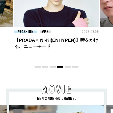
26.07.09
FASHION
2026.07.09
BEA
高橋璃央と、ジュエッテの出会い。夏の
定番、ピンクゴールドが印象的
な“SUMMER PINK”［meets Jouete!
Vol.12］
MOVIE
MEN’S NON-NO CHANNEL