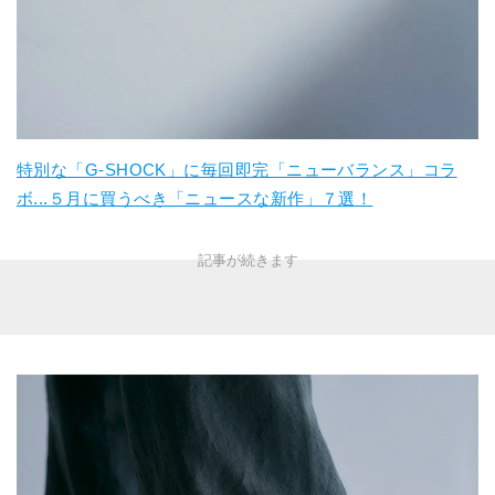
特別な「G-SHOCK」に毎回即完「ニューバランス」コラ
ボ...５月に買うべき「ニュースな新作」７選！