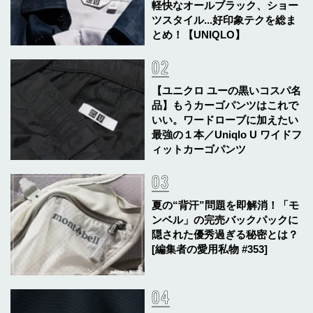
軽快なオールブラック、ショー
ツスタイル...好印象テクを総ま
とめ！【UNIQLO】
【ユニクロ ユーの黒いコスパ名
品】もうカーゴパンツはこれで
いい。ワードローブに加えたい
最強の１本／Uniqlo U ワイドフ
ィットカーゴパンツ
夏の“背汗”問題を即解消！「モ
ンベル」の完売バックパックに
隠された優秀過ぎる秘密とは？
[編集者の愛用私物 #353]