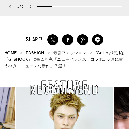
ーチ ピュア プラチナム
ップ、コミュニティスナ
1
/
9
パルファム」
ップ！
HOME
FASHION
最新ファッション
[Gallery]特別な
「G-SHOCK」に毎回即完「ニューバランス」コラボ...５月に買
うべき「ニュースな新作」７選！
FEATURE
RECOMMEND