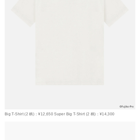
Big T-Shirt (2 柄)：¥12,650 Super Big T-Shirt (2 柄)：¥14,300