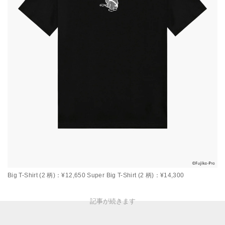
Big T-Shirt (2 柄)：¥12,650 Super Big T-Shirt (2 柄)：¥14,300