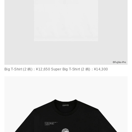
Big T-Shirt (2 柄)：¥12,650 Super Big T-Shirt (2 柄)：¥14,300