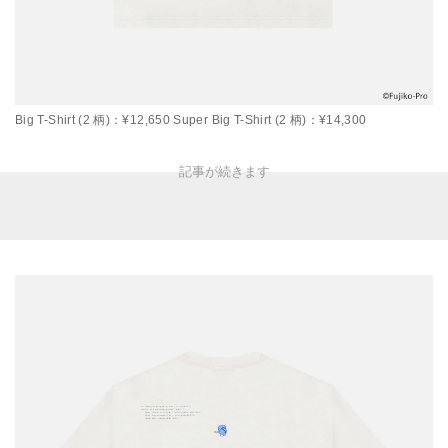
Big T-Shirt (2 柄)：¥12,650 Super Big T-Shirt (2 柄)：¥14,300