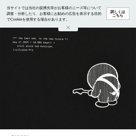
当サイトでは当社の提携先等がお客様のニーズ等について
詳しくは
調査・分析したり、お客様にお勧めの広告を表示する目的
こちら
でCookieを使用する場合があります。
ホーム
モデル募集
ランキング
ファッション
ビューテ