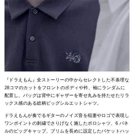
『ドラえもん』全ストーリーの中からセレクトした不条理な
28コマのカットをフロントのボディや衿、袖にランダムに
配置し、バッグは背中にギャザーを寄せ丸みを持たせたリラ
ックス感のある総柄ビッグシルエットシャツ。
ドラえもんが奏でるギターのノイズ音を稲妻やロゴで表現し
ワンポイントの刺繍でさりげなく施したポロシャツ、6 パネ
ルのビッグキャップ、ブリムを長めに設定したバケットハッ