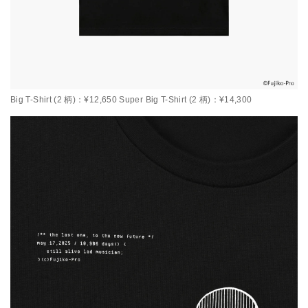
Big T-Shirt (2 柄)：¥12,650 Super Big T-Shirt (2 柄)：¥14,300