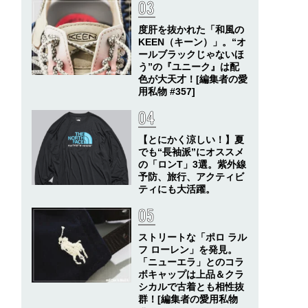
度肝を抜かれた「和風の
KEEN（キーン）」。“オ
ールブラックじゃないほ
う”の『ユニーク』は配
色が大天才！[編集者の愛
用私物 #357]
【とにかく涼しい！】夏
でも“長袖派”にオススメ
の「ロンT」3選。紫外線
予防、旅行、アクティビ
ティにも大活躍。
ストリートな「ポロ ラル
フ ローレン」を発見。
「ニューエラ」とのコラ
ボキャップは上品＆クラ
シカルで古着とも相性抜
群！[編集者の愛用私物