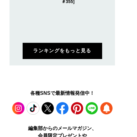
＃355]
ランキングをもっと見る
各種SNSで最新情報発信中！
Instagram
TikTok
X
Facebook
Pinterest
LINE
WEB
編集部からのメールマガジン、
会員限定プレゼントや