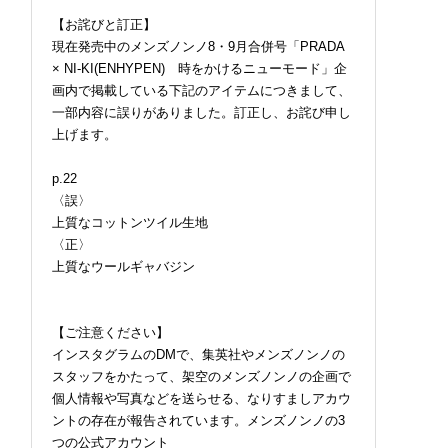
【お詫びと訂正】
現在発売中のメンズノンノ8・9月合併号「PRADA
× NI-KI(ENHYPEN) 時をかけるニューモード」企
画内で掲載している下記のアイテムにつきまして、
一部内容に誤りがありました。訂正し、お詫び申し
上げます。
p.22
〈誤〉
上質なコットンツイル生地
〈正〉
上質なウールギャバジン
【ご注意ください】
インスタグラムのDMで、集英社やメンズノンノの
スタッフをかたって、架空のメンズノンノの企画で
個人情報や写真などを送らせる、なりすましアカウ
ントの存在が報告されています。メンズノンノの3
つの公式アカウント