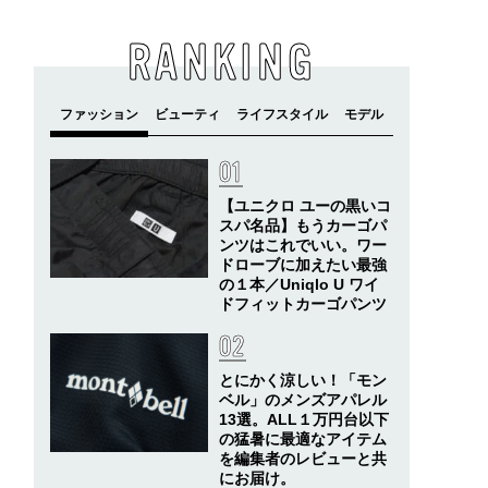
RANKING
【ユニクロ ユーの黒いコ
スパ名品】もうカーゴパ
ンツはこれでいい。ワー
ドローブに加えたい最強
の１本／Uniqlo U ワイ
ドフィットカーゴパンツ
とにかく涼しい！「モン
ベル」のメンズアパレル
13選。ALL１万円台以下
の猛暑に最適なアイテム
を編集者のレビューと共
にお届け。