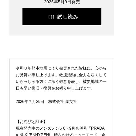
2026年5月9日発売
試し読み
令和８年熊本地震により被災された皆様に、心から
お見舞い申し上げます。救援活動に全力を尽くして
いらっしゃる方々に深く敬意を表し、被災地域の一
日も早い復旧・復興をお祈り申し上げます。
2026年７月29日 株式会社 集英社
【お詫びと訂正】
現在発売中のメンズノンノ8・9月合併号「PRADA
× NI-KI(ENHYPEN) 時をかけるニューモード」企