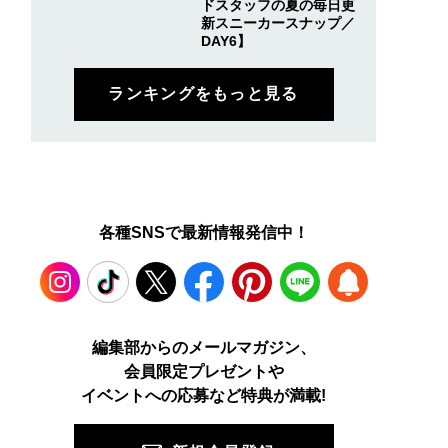
ドスタッフの夏の毎日更
新スニーカースナップ／
DAY6】
ランキングをもっと見る
各種SNSで最新情報発信中！
Instagram
TikTok
X
Facebook
Pinterest
LINE
WEB
編集部からのメールマガジン、
会員限定プレゼントや
PUSH
イベントへの応募など特典が満載!