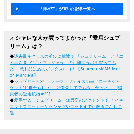
「神谷空」が書いた記事一覧へ
オシャレな人が買ってよかった「愛用シュプ
リーム」は？
◆
過去最多クラスの並びに挑戦！ 「シュプリーム」と「エ
ムエム６ メゾン マルジェラ」の話題コラボを買ってみ
た！ 戦利品はあのボックスロゴ！【Supreme×MM6 Mais
on Margiela】
◆
シュプリーム×ザ・ノース・フェイスの黒いコーチジャ
ケットは“自分らしさ”より優先してでも欲しかった！ [編
集者の愛用私物 #25]
◆
愛用する「シュプリーム」は最高のアクセント！ ナイキ
コラボスニーカーからシャツやニットまで正解着こなし７
選！