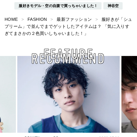
服好きモデル・空の自腹で買っちゃいました！
神谷空
HOME
FASHION
最新ファッション
服好きが「シュ
プリーム」で並んでまでゲットしたアイテムは？ 「気に入りす
ぎてまさかの２色買いしちゃいました！」
FEATURE
RECOMMEND