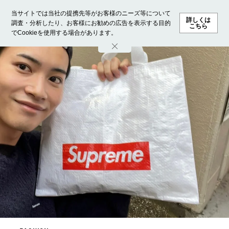
当サイトでは当社の提携先等がお客様のニーズ等について
詳しくは
調査・分析したり、お客様にお勧めの広告を表示する目的
こちら
でCookieを使用する場合があります。
ホーム
モデル募集
ランキング
ファッション
ビューテ