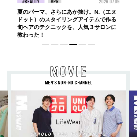
26.07.09
FASHION
2026.07.09
FAS
高橋璃央と、ジュエッテの出会い。夏の
定番、ピンクゴールドが印象的
な“SUMMER PINK”［meets Jouete!
Vol.12］
MOVIE
MEN’S NON-NO CHANNEL