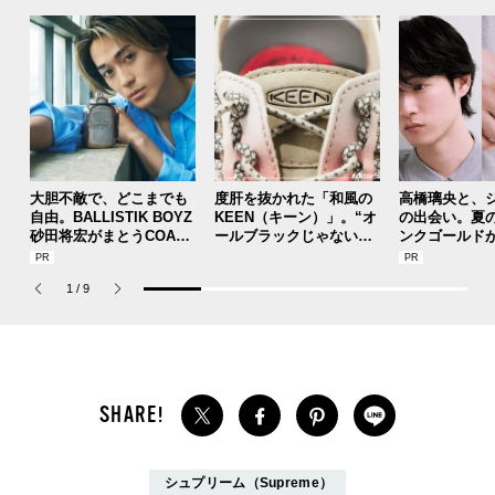
大胆不敵で、どこまでも
度肝を抜かれた「和風の
高橋璃央と、
自由。BALLISTIK BOYZ
KEEN（キーン）」。“オ
の出会い。夏
砂田将宏がまとうCOACH
ールブラックじゃないほ
ンクゴールド
の新作フレグランス「コ
う”の『ユニーク』は配色
SUMMER PIN
ーチ ピュア プラチナム
が大天才！[編集者の愛用
Jouete! Vol.1
1
/
9
パルファム」
私物 #357]
シュプリーム（Supreme）