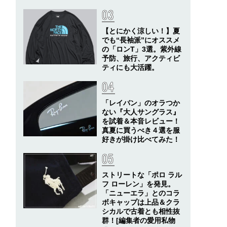
【とにかく涼しい！】夏
でも“長袖派”にオススメ
の「ロンT」3選。紫外線
予防、旅行、アクティビ
ティにも大活躍。
「レイバン」のオラつか
ない『大人サングラス』
を試着＆本音レビュー！
真夏に買うべき４選を服
好きが掛け比べてみた！
ストリートな「ポロ ラル
フ ローレン」を発見。
「ニューエラ」とのコラ
ボキャップは上品＆クラ
シカルで古着とも相性抜
群！[編集者の愛用私物