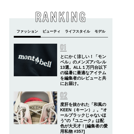
RANKING
とにかく涼しい！「モン
ベル」のメンズアパレル
13選。ALL１万円台以下
の猛暑に最適なアイテム
を編集者のレビューと共
にお届け。
度肝を抜かれた「和風の
KEEN（キーン）」。“オ
ールブラックじゃないほ
う”の『ユニーク』は配
色が大天才！[編集者の愛
用私物 #357]