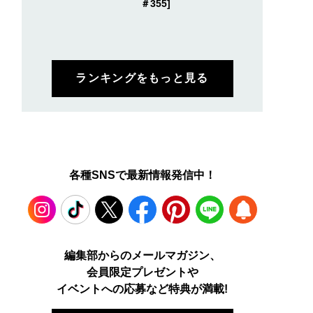
＃355]
ランキングをもっと見る
各種SNSで最新情報発信中！
Instagram
TikTok
X
Facebook
Pinterest
LINE
WEB
編集部からのメールマガジン、
会員限定プレゼントや
PUSH
イベントへの応募など特典が満載!