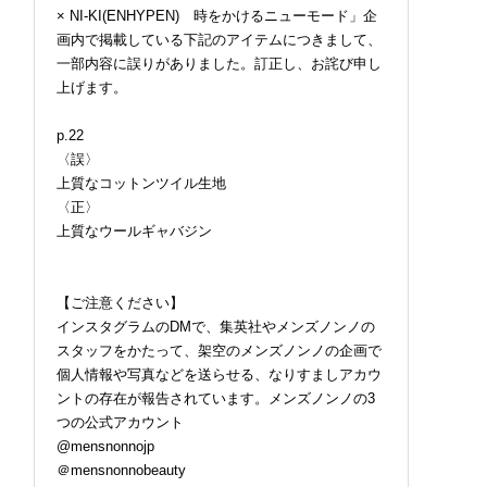
× NI-KI(ENHYPEN) 時をかけるニューモード」企
画内で掲載している下記のアイテムにつきまして、
一部内容に誤りがありました。訂正し、お詫び申し
上げます。
p.22
〈誤〉
上質なコットンツイル生地
〈正〉
上質なウールギャバジン
【ご注意ください】
インスタグラムのDMで、集英社やメンズノンノの
スタッフをかたって、架空のメンズノンノの企画で
個人情報や写真などを送らせる、なりすましアカウ
ントの存在が報告されています。メンズノンノの3
つの公式アカウント
@mensnonnojp
＠mensnonnobeauty