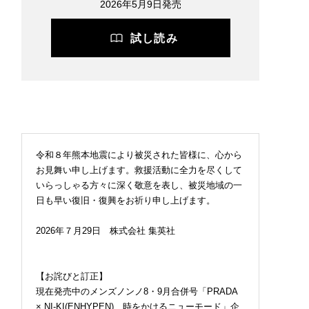
2026年5月9日発売
試し読み
令和８年熊本地震により被災された皆様に、心から
お見舞い申し上げます。救援活動に全力を尽くして
いらっしゃる方々に深く敬意を表し、被災地域の一
日も早い復旧・復興をお祈り申し上げます。
2026年７月29日 株式会社 集英社
【お詫びと訂正】
現在発売中のメンズノンノ8・9月合併号「PRADA
× NI-KI(ENHYPEN) 時をかけるニューモード」企