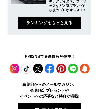
キ、アディダス、ウーフ
ォスなど人気ブランドか
ら服のプロがオススメ！
ランキングをもっと見る
各種SNSで最新情報発信中！
Instagram
TikTok
X
Facebook
Pinterest
LINE
WEB
編集部からのメールマガジン、
会員限定プレゼントや
PUSH
イベントへの応募など特典が満載!