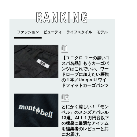
RANKING
【ユニクロ ユーの黒いコ
スパ名品】もうカーゴパ
ンツはこれでいい。ワー
ドローブに加えたい最強
の１本／Uniqlo U ワイ
ドフィットカーゴパンツ
とにかく涼しい！「モン
ベル」のメンズアパレル
13選。ALL１万円台以下
の猛暑に最適なアイテム
を編集者のレビューと共
にお届け。