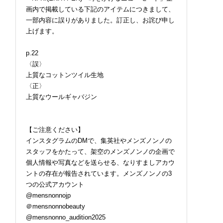
画内で掲載している下記のアイテムにつきまして、
一部内容に誤りがありました。訂正し、お詫び申し
上げます。
p.22
〈誤〉
上質なコットンツイル生地
〈正〉
上質なウールギャバジン
【ご注意ください】
インスタグラムのDMで、集英社やメンズノンノの
スタッフをかたって、架空のメンズノンノの企画で
個人情報や写真などを送らせる、なりすましアカウ
ントの存在が報告されています。メンズノンノの3
つの公式アカウント
@mensnonnojp
＠mensnonnobeauty
@mensnonno_audition2025