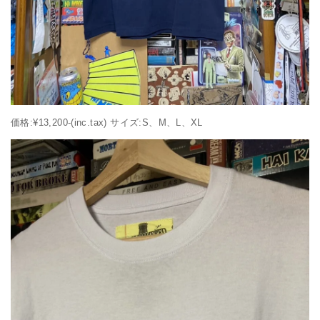
価格:¥13,200-(inc.tax) サイズ:S、M、L、XL