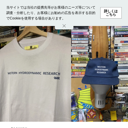
当サイトでは当社の提携先等がお客様のニーズ等について
詳しくは
調査・分析したり、お客様にお勧めの広告を表示する目的
こちら
でCookieを使用する場合があります。
ホーム
モデル募集
ランキング
ファッション
ビューテ