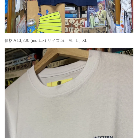
価格:¥13,200-(inc.tax) サイズ:S、M、L、XL