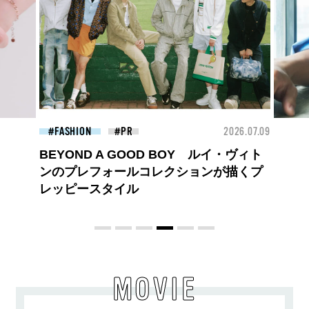
26.07.09
BEAUTY
2026.07.27
BEA
大胆不敵で、どこまでも自由。
BALLISTIK BOYZ 砂田将宏がまとう
COACHの新作フレグランス「コーチ ピ
ュア プラチナム パルファム」
MOVIE