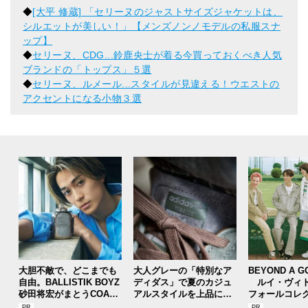
◆
[大平 修蔵] 「セリーヌのジャストサイズジャケットは、
シルエットが美しい！」【メンズノンノモデルの私服スナ
ップ】
◆
セリーヌ、CDG...鈴鹿央士が着る今買っておくべき人気
ブランドの「トップス」５選
◆
セリーヌ、ルメール...スタイルが見違える！ウエストの
アクセントになる小物３選
大胆不敵で、どこまでも
大人グレーの「特別なア
BEYOND A G
自由。BALLISTIK BOYZ
ディダス」で夏のカジュ
ルイ・ヴィト
砂田将宏がまとうCOACH
アルスタイルを上品に！
フォールコレ
の新作フレグランス「コ
【人気ショップ＆ブラン
描くプレッピ