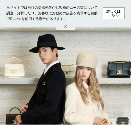
当サイトでは当社の提携先等がお客様のニーズ等について
詳しくは
調査・分析したり、お客様にお勧めの広告を表示する目的
こちら
でCookieを使用する場合があります。
ホーム
モデル募集
ランキング
ファッション
ビューテ