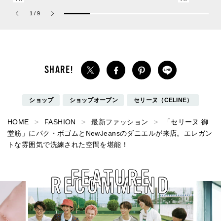
ーチ ピュア プラチナム
ドスタッフの夏の毎日更
1
/
9
パルファム」
新スニーカースナップ／
DAY6】
ショップ
ショップオープン
セリーヌ（CELINE）
HOME
FASHION
最新ファッション
「セリーヌ 御
堂筋」にパク・ボゴムとNewJeansのダニエルが来店。エレガン
トな雰囲気で洗練された空間を堪能！
FEATURE
RECOMMEND