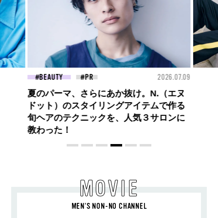
26.07.09
FASHION
2026.07.09
FAS
ロエベの新しい世界へようこそ。大胆な
コントラストとレイヤードの先に。装う
喜び、明るいスピリット
MOVIE
MEN’S NON-NO CHANNEL