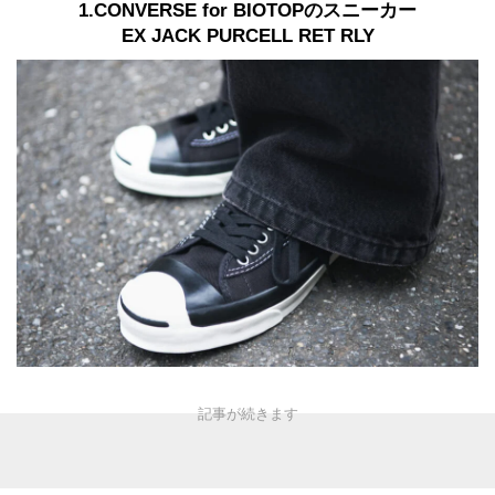
1.CONVERSE for BIOTOPのスニーカー
EX JACK PURCELL RET RLY