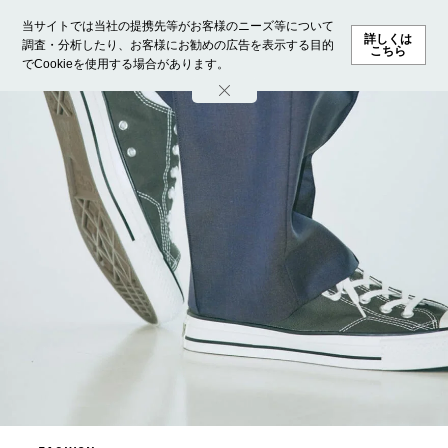
当サイトでは当社の提携先等がお客様のニーズ等について
詳しくは
調査・分析したり、お客様にお勧めの広告を表示する目的
こちら
でCookieを使用する場合があります。
ホーム
モデル募集
ランキング
ファッション
ビューテ