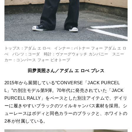
トップス：アダム エ ロぺ インナー：バトナー フォー アダム エ ロ
ぺ パンツ：コーダ 時計：ヴァーグウォッチ カンパニー スニー
カー：コンバース フォー ビオトープ
田夛英照さん／アダム エ ロぺ プレス
2015年から展開している“CONVERSE「JACK PURCEL
L」”の別注モデル第9弾。70年代に発売されていた「JACK
PURCELL RALLY」をベースとした別注アイテムで、デイリ
ーに履きやすいブラックのツイルキャンバス素材を採用。シ
ューレースはボディと同色カラーのブラックと、ホワイトの
2本が付属している。