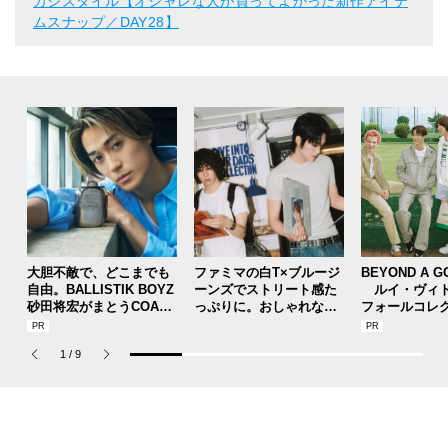
カジスタイル【オシャレな人が買ってよかった新作アイテ
ムスナップ／DAY28】
大胆不敵で、どこまでも
ファミマの白T×ブルージ
BEYOND A G
自由。BALLISTIK BOYZ
ーンズでストリート感た
ルイ・ヴィト
砂田将宏がまとうCOACH
っぷりに。おしゃれな人
フォールコレ
の新作フレグランス「コ
が集う「ソウル」のショ
描くプレッピ
ーチ ピュア プラチナム
ップ、コミュニティスナ
1
/
9
パルファム」
ップ！