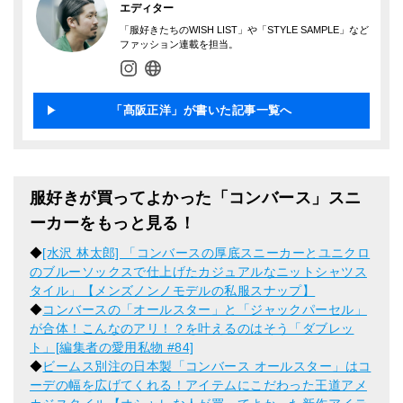
エディター
「服好きたちのWISH LIST」や「STYLE SAMPLE」など
ファッション連載を担当。
「髙阪正洋」が書いた記事一覧へ
服好きが買ってよかった「コンバース」スニ
ーカーをもっと見る！
◆
[水沢 林太郎] 「コンバースの厚底スニーカーとユニクロ
のブルーソックスで仕上げたカジュアルなニットシャツス
タイル」【メンズノンノモデルの私服スナップ】
◆
コンバースの「オールスター」と「ジャックパーセル」
が合体！こんなのアリ！？を叶えるのはそう「ダブレッ
ト」[編集者の愛用私物 #84]
◆
ビームス別注の日本製「コンバース オールスター」はコ
ーデの幅を広げてくれる！アイテムにこだわった王道アメ