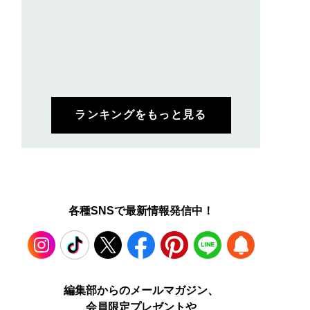
ランキングをもっと見る
各種SNSで最新情報発信中！
Instagram
TikTok
X
Facebook
Pinterest
LINE
WEB
編集部からのメールマガジン、
会員限定プレゼントや