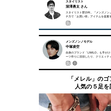
スタイリスト
深澤勇太
さん
スタイリスト歴15年。『メンズノ
チ力で「お買い得」アイテムを提案
メンズノンノモデル
中塚凌空
自身のブランド「LIWILO」も手
ーツ作りに没頭したり、クリエィテ
「メレル」のゴ
人気の５足を