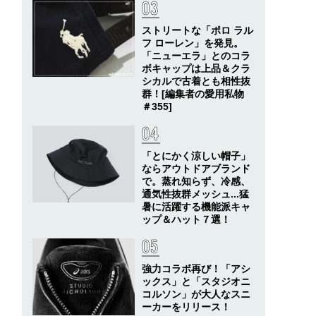
ストリートな「ポロ ラル
フ ローレン」を発見。
「ニューエラ」とのコラ
ボキャップは上品＆クラ
シカルで古着とも相性抜
群！[編集者の愛用私物
＃355]
「とにかく涼しい帽子」
ならアウトドアブランド
で。蒸れ知らず、冷感、
通気性抜群メッシュ...猛
暑に活躍する機能派キャ
ップ＆ハット７選！
強力コラボ再び！「アシ
ックス」と「スタジオニ
コルソン」が大人なスニ
ーカーをリリース！