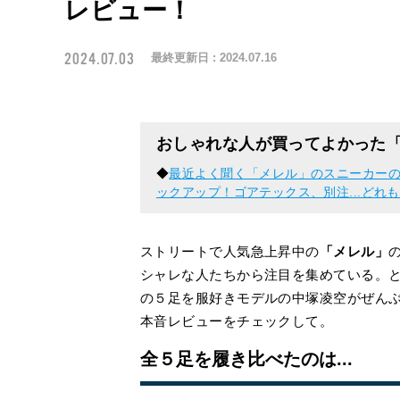
レビュー！
2024.07.03
最終更新日 :
2024.07.16
おしゃれな人が買ってよかった
◆
最近よく聞く「メレル」のスニーカー
ックアップ！ゴアテックス、別注...どれ
ストリートで人気急上昇中の
「メレル」
シャレな人たちから注目を集めている。
の５足を服好きモデルの中塚凌空がぜん
本音レビューをチェックして。
全５足を履き比べたのは...