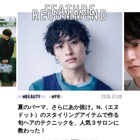
FEATURE
RECOMMEND
26.07.09
FASHION
2026.07.09
FAS
高橋璃央と、ジュエッテの出会い。夏の
定番、ピンクゴールドが印象的
な“SUMMER PINK”［meets Jouete!
Vol.12］