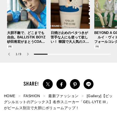
大胆不敵で、どこまでも
日焼け止めのベタつきが
BEYOND A G
自由。BALLISTIK BOYZ
苦手な人にも使って欲し
ルイ・ヴィト
砂田将宏がまとうCOACH
い！ 韓国で大人気のスト
フォールコレ
の新作フレグランス「コ
レスフリーな“水分サンク
描くプレッピ
ーチ ピュア プラチナム
リーム”
1
/
9
パルファム」
HOME
FASHION
最新ファッション
[Gallery]【ビッ
グシルエットのアシックス】名作スニーカー「GEL-LYTE III」
がビームス別注で大胆にボリュームアップ！