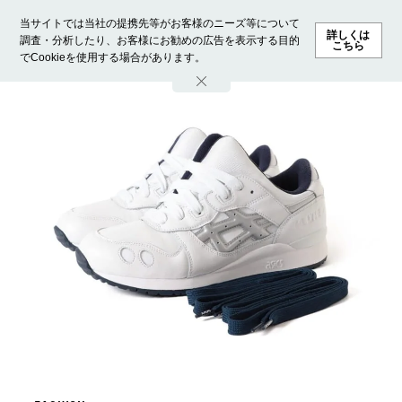
当サイトでは当社の提携先等がお客様のニーズ等について
詳しくは
調査・分析したり、お客様にお勧めの広告を表示する目的
こちら
でCookieを使用する場合があります。
ホーム
モデル募集
ランキング
ファッション
ビューテ