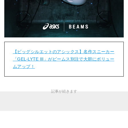
【ビッグシルエットのアシックス】名作スニーカー
「GEL-LYTE III」がビームス別注で大胆にボリュー
ムアップ！