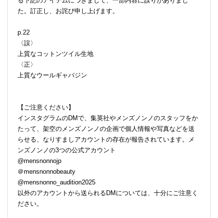
る下記のアイテムにつきまして、一部内容に誤りがありまし
た。訂正し、お詫び申し上げます。
p.22
〈誤〉
上質なコットンツイル生地
〈正〉
上質なウールギャバジン
【ご注意ください】
インスタグラムのDMで、集英社やメンズノンノのスタッフをか
たって、架空のメンズノンノの企画で個人情報や写真などを送
らせる、なりすましアカウントの存在が報告されています。メ
ンズノンノの3つの公式アカウント
@mensnonnojp
＠mensnonnobeauty
@mensnonno_audition2025
以外のアカウントから送られるDMについては、十分にご注意く
ださい。