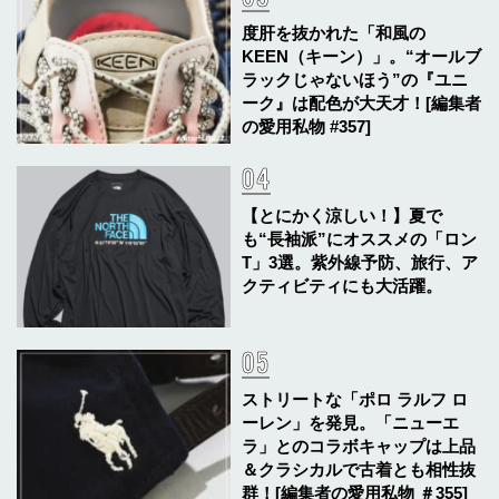
度肝を抜かれた「和風の
KEEN（キーン）」。“オールブ
ラックじゃないほう”の『ユニ
ーク』は配色が大天才！[編集者
の愛用私物 #357]
【とにかく涼しい！】夏で
も“長袖派”にオススメの「ロン
T」3選。紫外線予防、旅行、ア
クティビティにも大活躍。
ストリートな「ポロ ラルフ ロ
ーレン」を発見。「ニューエ
ラ」とのコラボキャップは上品
＆クラシカルで古着とも相性抜
群！[編集者の愛用私物 ＃355]