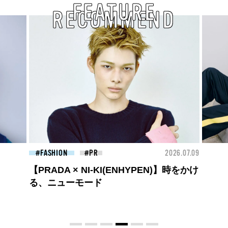
FEATURE
RECOMMEND
26.07.09
FASHION
2026.07.09
FAS
ロエベの新しい世界へようこそ。大胆な
コントラストとレイヤードの先に。装う
喜び、明るいスピリット