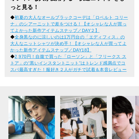
っと見る！
◆
初夏の大人なオールブラックコーデは「ロベルト コリー
ナ」のシアーニットで差をつける！【オシャレな人が買っ
てよかった新作アイテムスナップ／DAY２】
◆
全身黒なのに涼しいのは1万円台の「エディフィス」の
大人なニットシャツが決め手！【オシャレな人が買ってよ
かった新作アイテムスナップ／DAY18】
◆
2,970円！自腹で買った「ローソン」と「フリークス ス
トア」の“黒いインスタントニット”はトレンド感満点でコ
スパ最高すぎた！服好き２人がガチで試着＆本音レビュー