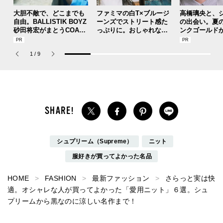
大胆不敵で、どこまでも
ファミマの白T×ブルージ
高橋璃央と、
自由。BALLISTIK BOYZ
ーンズでストリート感た
の出会い。夏
砂田将宏がまとうCOACH
っぷりに。おしゃれな人
ンクゴールド
の新作フレグランス「コ
が集う「ソウル」のショ
SUMMER PIN
ーチ ピュア プラチナム
ップ、コミュニティスナ
Jouete! Vol.1
1
/
9
パルファム」
ップ！
シュプリーム（Supreme）
ニット
服好きが買ってよかった名品
HOME
FASHION
最新ファッション
さらっと実は快
適。オシャレな人が買ってよかった「愛用ニット」６選。シュ
プリームから黒なのに涼しい名作まで！