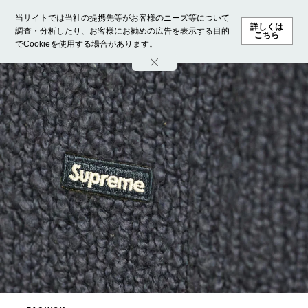
当サイトでは当社の提携先等がお客様のニーズ等について
詳しくは
調査・分析したり、お客様にお勧めの広告を表示する目的
こちら
でCookieを使用する場合があります。
ホーム
モデル募集
ランキング
ファッション
ビューテ