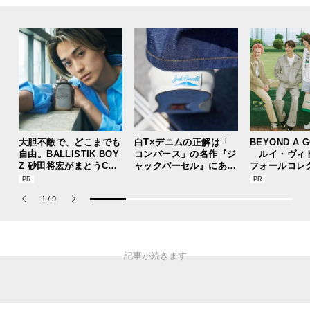
大胆不敵で、どこまでも
白T×デニムの正解は「
BEYOND A 
自由。BALLISTIK BOY
コンバース」の名作『ジ
ルイ・ヴィ
Z 砂田将宏がまとうCOA
ャックパーセル』にあり
フォールコレ
CHの新作フレグランス
！【人気ショップ＆ブラ
描くプレッピ
「コーチ ピュア プラチ
ンドスタッフの夏の毎日
1
/
9
ナム パルファム」
更新スニーカースナップ
／DAY9】