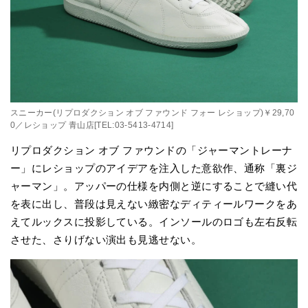
スニーカー(リプロダクション オブ ファウンド フォー レショップ)￥29,70
0／レショップ 青山店[TEL:03-5413-4714]
リプロダクション オブ ファウンドの「ジャーマントレーナ
ー」にレショップのアイデアを注入した意欲作、通称「裏ジ
ャーマン」。アッパーの仕様を内側と逆にすることで縫い代
を表に出し、普段は見えない緻密なディティールワークをあ
えてルックスに投影している。インソールのロゴも左右反転
させた、さりげない演出も見逃せない。