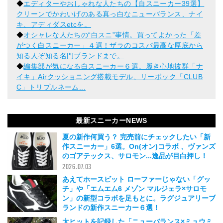
◆
エディターやおしゃれな人たちの【白スニーカー39選】
クリーンでかわいげのある真っ白なニューバランス、ナイ
キ、アディダスetcを。
◆
オシャレな人たちの“白スニ”事情。買ってよかった「差
がつく白スニーカー」４選！ザラのコスパ最高な厚底から
知る人ぞ知る名門ブランドまで。
◆
編集部が気になる白スニーカー６選。履き心地抜群「ナ
イキ」Airクッショニング搭載モデル、リーボック「CLUB
C」トリプルネーム...
最新スニーカーNEWS
夏の新作何買う？ 完売前にチェックしたい「新
作スニーカー」6選。On(オン)コラボ 、ヴァンズ
のゴアテックス、サロモン...逸品が目白押し！
2026.07.03
あえてホースビット ローファーじゃない「グッ
チ」や「エムエム6 メゾン マルジェラ×サロモ
ン」の新型コラボを足もとに。ラグジュアリーブ
ランドの新作スニーカー６選！
2024.09.29
大ヒットを記録した「ニューバランス×ミュウミ