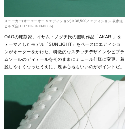
スニーカー(オーエーオー × エディション)￥38,500／エディション 表参道
ヒルズ店[TEL: 03-3403-8086]
OAOの彫刻家、イサム・ノグチ氏の照明作品「AKARI」を
テーマとしたモデル「SUNLIGHT」をベースにエディショ
ンがオーダーをかけた。特徴的なステッチデザインやビブラ
ムソールのディテールをそのままにミュール仕様に変更。着
脱しやすくなったうえに、履き心地もいいのがポイントだ。