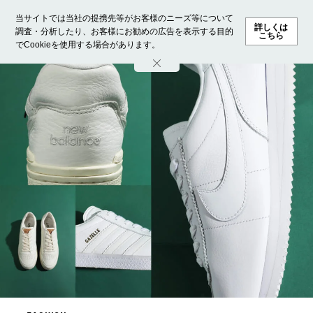
当サイトでは当社の提携先等がお客様のニーズ等について
詳しくは
調査・分析したり、お客様にお勧めの広告を表示する目的
こちら
でCookieを使用する場合があります。
ホーム
モデル募集
ランキング
ファッション
ビューテ