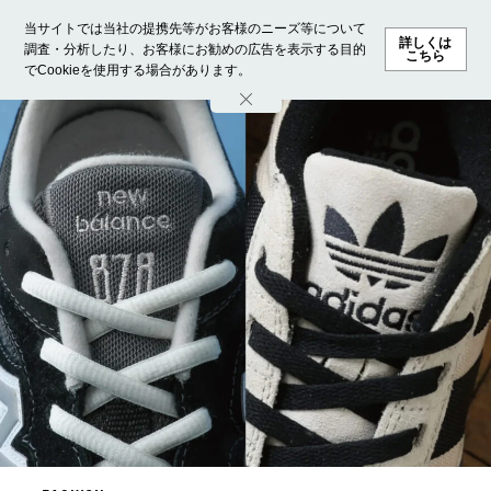
当サイトでは当社の提携先等がお客様のニーズ等について
詳しくは
調査・分析したり、お客様にお勧めの広告を表示する目的
こちら
でCookieを使用する場合があります。
ホーム
モデル募集
ランキング
ファッション
ビューテ