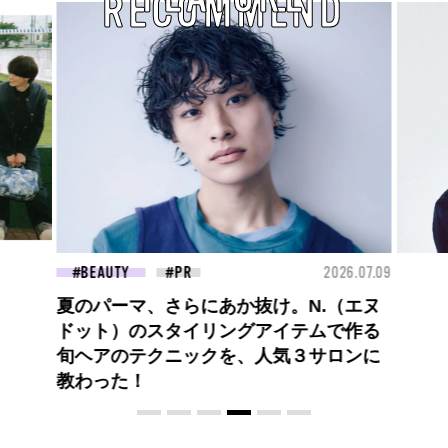
RECOMMEND
26.07.09
FASHION
2026.07.09
FAS
【PRADA × NI-KI(ENHYPEN)】時をかけ
る、ニューモード