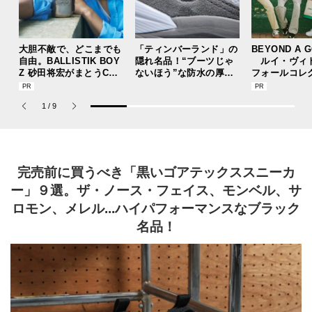
大胆不敵で、どこまでも
「ティンバーランド」の
BEYOND A 
自由。BALLISTIK BOY
隠れ名品！“ブーツじゃ
ルイ・ヴィ
Z 砂田将宏がまとうCOA
ないほう”な防水の厚底
フォールコレ
CHの新作フレグランス
スニーカーを大人ストリ
描くプレッピ
「コーチ ピュア プラチ
ートで。【人気ショップ
1
/
9
ナム パルファム」
＆ブランドスタッフの夏
の毎日更新スニーカース
ナップ／DAY8】
完売前に買うべき「黒いゴアテックススニーカ
ー」９選。ザ・ノース・フェイス、モンベル、サ
ロモン、メレル...ハイパフォーマンスなブラック
名品！