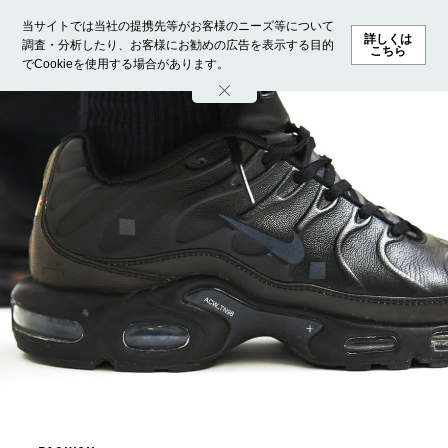
当サイトでは当社の提携先等がお客様のニーズ等について
詳しくは
調査・分析したり、お客様にお勧めの広告を表示する目的
こちら
でCookieを使用する場合があります。
ホーム
モデル募集
ランキング
ファッション
ビューテ