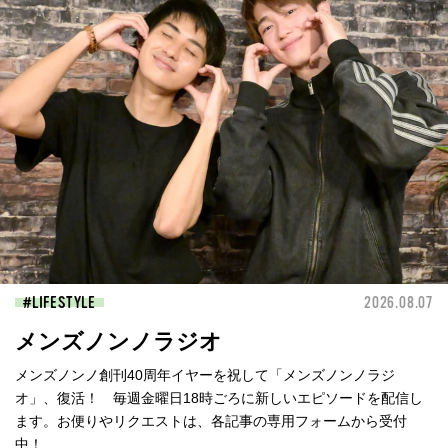
LIFESTYLE
2026.08.07
メンズノンノラジオ
メンズノンノ創刊40周年イヤーを祝して「メンズノンノラジ
オ」、復活！ 毎週金曜日18時ごろに新しいエピソードを配信し
ます。お便りやリクエストは、各記事の専用フォームから受付
中！