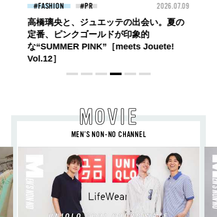
26.07.09
FASHION
2026.07.09
BEA
【PRADA × NI-KI(ENHYPEN)】時をかけ
る、ニューモード
MOVIE
MEN’S NON-NO CHANNEL