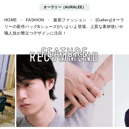
オーラリー（AURALEE）
HOME
FASHION
最新ファッション
[Gallery]オーラ
リーの新作バッグ&シューズがいよいよ登場。上質な素材使いや
職人技が際立つデザインに注目！
FEATURE
RECOMMEND