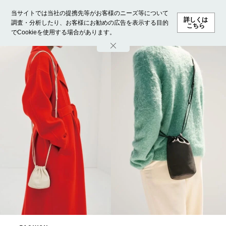
当サイトでは当社の提携先等がお客様のニーズ等について
詳しくは
調査・分析したり、お客様にお勧めの広告を表示する目的
こちら
でCookieを使用する場合があります。
ホーム
モデル募集
ランキング
ファッション
ビューテ