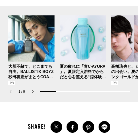
大胆不敵で、どこまでも
夏の疲れに「青いAYURA
高橋璃央と、
自由。BALLISTIK BOYZ
」。夏限定入浴料でから
の出会い。夏
砂田将宏がまとうCOACH
だと心を整える“涼体験”
ンクゴールド
の新作フレグランス「コ
を【ひんやりコスメレビ
SUMMER PIN
ーチ ピュア プラチナム
ュー／アユーラ「メディ
Jouete! Vol.1
1
/
9
パルファム」
テーションバス（香涼み
）α」】