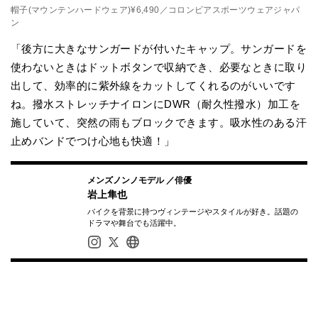
帽子(マウンテンハードウェア)¥6,490／コロンビアスポーツウェアジャパ
ン
「後方に大きなサンガードが付いたキャップ。サンガードを
使わないときはドットボタンで収納でき、必要なときに取り
出して、効率的に紫外線をカットしてくれるのがいいです
ね。撥水ストレッチナイロンにDWR（耐久性撥水）加工を
施していて、突然の雨もブロックできます。吸水性のある汗
止めバンドでつけ心地も快適！」
メンズノンノモデル ／俳優
岩上隼也
バイクを背景に持つヴィンテージやスタイルが好き。話題の
ドラマや舞台でも活躍中。