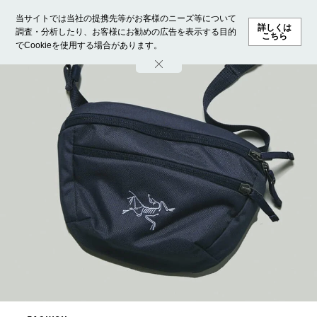
当サイトでは当社の提携先等がお客様のニーズ等について
詳しくは
調査・分析したり、お客様にお勧めの広告を表示する目的
こちら
でCookieを使用する場合があります。
ホーム
モデル募集
ランキング
ファッション
ビューテ