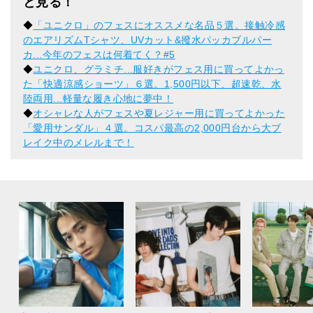
と見る！
◆
「ユニクロ」のフェスにオススメな名品５選。接触冷感
のエアリズムTシャツ、UVカット&撥水パッカブルパー
カ...今年のフェスは何着てく？#5
◆
ユニクロ、グラミチ...服好きがフェス用に買ってよかっ
た「快適涼感ショーツ」６選。1,500円以下、超速乾、水
陸両用...軽量な履き心地に夢中！
◆
オシャレな人がフェスや夏レジャー用に買ってよかった
「愛用サンダル」４選。コスパ最高の2,000円台から大ブ
レイク中のメレルまで！