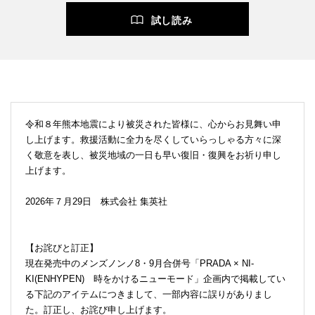
試し読み
令和８年熊本地震により被災された皆様に、心からお見舞い申
し上げます。救援活動に全力を尽くしていらっしゃる方々に深
く敬意を表し、被災地域の一日も早い復旧・復興をお祈り申し
上げます。
2026年７月29日 株式会社 集英社
【お詫びと訂正】
現在発売中のメンズノンノ8・9月合併号「PRADA × NI-
KI(ENHYPEN) 時をかけるニューモード」企画内で掲載してい
る下記のアイテムにつきまして、一部内容に誤りがありまし
た。訂正し、お詫び申し上げます。