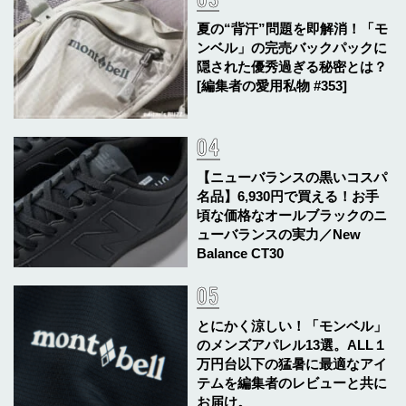
夏の“背汗”問題を即解消！「モ
ンベル」の完売バックパックに
隠された優秀過ぎる秘密とは？
[編集者の愛用私物 #353]
【ニューバランスの黒いコスパ
名品】6,930円で買える！お手
頃な価格なオールブラックのニ
ューバランスの実力／New
Balance CT30
とにかく涼しい！「モンベル」
のメンズアパレル13選。ALL１
万円台以下の猛暑に最適なアイ
テムを編集者のレビューと共に
お届け。