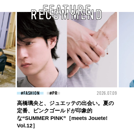
FEATURE
RECOMMEND
26.07.09
BEAUTY
2026.07.09
FAS
夏のパーマ、さらにあか抜け。N.（エヌ
ドット）のスタイリングアイテムで作る
旬ヘアのテクニックを、人気３サロンに
教わった！