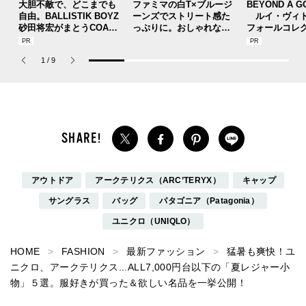
大胆不敵で、どこまでも
ファミマの白T×ブルージ
BEYOND A G
自由。BALLISTIK BOYZ
ーンズでストリート感た
ルイ・ヴィト
砂田将宏がまとうCOACH
っぷりに。おしゃれな人
フォールコレ
の新作フレグランス「コ
が集う「ソウル」のショ
描くプレッピ
ーチ ピュア プラチナム
ップ、コミュニティスナ
1
/
9
パルファム」
ップ！
アウトドア
アークテリクス（ARC’TERYX）
キャップ
サングラス
バッグ
パタゴニア（Patagonia）
ユニクロ（UNIQLO）
HOME
FASHION
最新ファッション
猛暑も爽快！ユ
ニクロ、アークテリクス...ALL7,000円台以下の「夏レジャー小
物」５選。服好きが買った＆欲しい名品を一挙公開！