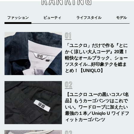
RANKING
「ユニクロ」だけで作る『とに
かく涼しい大人コーデ』20選！
軽快なオールブラック、ショー
ツスタイル...好印象テクを総ま
とめ！【UNIQLO】
【ユニクロ ユーの黒いコスパ名
品】もうカーゴパンツはこれで
いい。ワードローブに加えたい
最強の１本／Uniqlo U ワイドフ
ィットカーゴパンツ