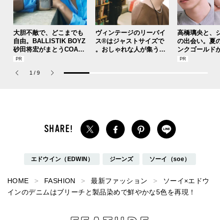
大胆不敵で、どこまでも
ヴィンテージのリーバイ
高橋璃央と、
自由。BALLISTIK BOYZ
ス®はジャストサイズで
の出会い。夏
砂田将宏がまとうCOACH
。おしゃれな人が集う「
ンクゴールド
の新作フレグランス「コ
ソウル」のセレクトショ
SUMMER PIN
ーチ ピュア プラチナム
ップ、コミュニティスナ
Jouete! Vol.1
1
/
9
パルファム」
ップ！
エドウイン（EDWIN）
ジーンズ
ソーイ（soe）
HOME
FASHION
最新ファッション
ソーイ×エドウ
インのデニムはブリーチと製品染めで鮮やかな5色を再現！