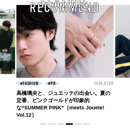
FEATURE
RECOMMEND
FASHION
2026.07.09
FASHION
橋璃央と、ジュエッテの出会い。夏の
番、ピンクゴールドが印象的
“SUMMER PINK”［meets Jouete!
ol.12］