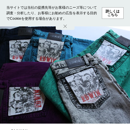
当サイトでは当社の提携先等がお客様のニーズ等について
詳しくは
調査・分析したり、お客様にお勧めの広告を表示する目的
こちら
でCookieを使用する場合があります。
ホーム
モデル募集
ランキング
ファッション
ビューテ