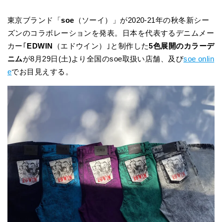
東京ブランド「
soe
（ソーイ）」が2020-21年の秋冬新シー
ズンのコラボレーションを発表。日本を代表するデニムメー
カー｢
EDWIN
（エドウイン）｣と制作した
5色展開のカラーデ
ニム
が8月29日(土)より全国のsoe取扱い店舗、及び
soe onlin
e
でお目見えする。