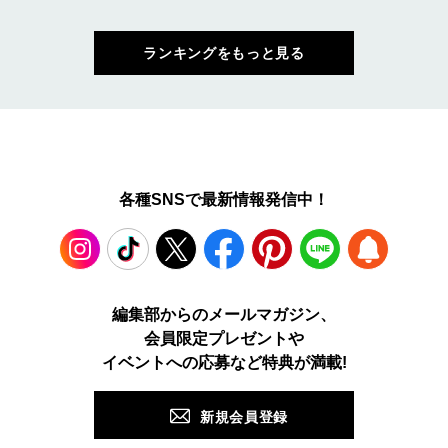
ランキングをもっと見る
各種SNSで最新情報発信中！
Instagram
TikTok
X
Facebook
Pinterest
LINE
WEB
編集部からのメールマガジン、
会員限定プレゼントや
PUSH
イベントへの応募など特典が満載!
新規会員登録