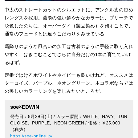
中太のストレートカットのシルエットに、アンクル丈の短め
レングスを採用。濃淡の強い鮮やかなカラーは、ブリーチで
脱色したのちに、オーバーダイ（製品染め）を施すことで、
通常のフェードとは違うこだわりをみせている。
霜降りのような風合いの加工は古着のように手軽に取り入れ
やすく、はきこむことでさらに自分だけの1本に育てていけ
るはず。
定番ではけるホワイトやネイビーも良いけれど、オススメは
ターコイズ、パープル、ネオングリーン。本コラボならでは
の美しいカラーリングを楽しみたいところだ。
soe×EDWIN
発売日：8月29日(土) / カラー展開：WHITE、NAVY、TUR
QUOISE、PURPLE、NEON GREEN / 価格：￥25,000
（税抜）
https://soe-online.jp/