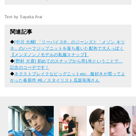
Text by Sayaka Arai
関連記事
◆
[中川 大輔] 「リーバイス®」のジーンズと「メゾン キツ
ネ」のハーフジップニットを落ち着いた配色で大人っぽく
【メンズノンノモデルの私服スナップ】
◆
[野村 大貴] 初めてのスナップから早1年ということで...
記念のコーデです！
◆
ネクストブレイクなビッグニットetc...服好きが買ってよ
かった春新作 #6／スタイリスト瓜坂拓海さん