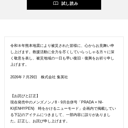
試し読み
令和８年熊本地震により被災された皆様に、心からお見舞い申
し上げます。救援活動に全力を尽くしていらっしゃる方々に深
く敬意を表し、被災地域の一日も早い復旧・復興をお祈り申し
上げます。
2026年７月29日 株式会社 集英社
【お詫びと訂正】
現在発売中のメンズノンノ8・9月合併号「PRADA × NI-
KI(ENHYPEN) 時をかけるニューモード」企画内で掲載してい
る下記のアイテムにつきまして、一部内容に誤りがありまし
た。訂正し、お詫び申し上げます。