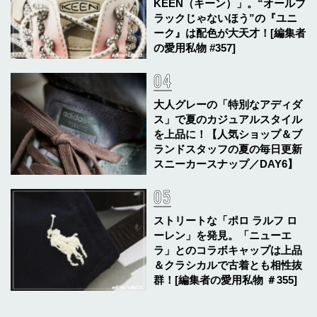
KEEN（キーン）」。“オールブ
ラックじゃないほう”の『ユニ
ーク』は配色が大天才！[編集者
の愛用私物 #357]
大人グレーの「特別なアディダ
ス」で夏のカジュアルスタイル
を上品に！【人気ショップ＆ブ
ランドスタッフの夏の毎日更新
スニーカースナップ／DAY6】
ストリートな「ポロ ラルフ ロ
ーレン」を発見。「ニューエ
ラ」とのコラボキャップは上品
＆クラシカルで古着とも相性抜
群！[編集者の愛用私物 ＃355]