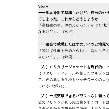
Story
ーー地元を出て就職したけど、自分のや
てしまった。これからどうしようか
「高校生の頃、仲のよかったアイツと地元
なるけど」。（宮沢）
ーー都会で就職したはずのアイツと地元
「聞けば仕事を辞めたらしい。昔から考
ゃない？」。（鈴鹿）
［右］ミリタリージャケットを現代的に
ミリタリーディテールを施したブルゾンは
フ。色の異なる生地をパッチワークのよ
ているのが味だ。
［左］一点突破できるパワフルさに頼っ
裾のフリンジが真っ先に目を引くコートは、
スタイルから着想を得て製作。大胆なタ