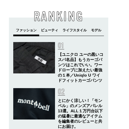
RANKING
【ユニクロ ユーの黒いコ
スパ名品】もうカーゴパ
ンツはこれでいい。ワー
ドローブに加えたい最強
の１本／Uniqlo U ワイ
ドフィットカーゴパンツ
とにかく涼しい！「モン
ベル」のメンズアパレル
13選。ALL１万円台以下
の猛暑に最適なアイテム
を編集者のレビューと共
にお届け。