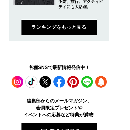
予防、旅行、アクティビ
ティにも大活躍。
ランキングをもっと見る
各種SNSで最新情報発信中！
Instagram
TikTok
X
Facebook
Pinterest
LINE
WEB
編集部からのメールマガジン、
会員限定プレゼントや
PUSH
イベントへの応募など特典が満載!