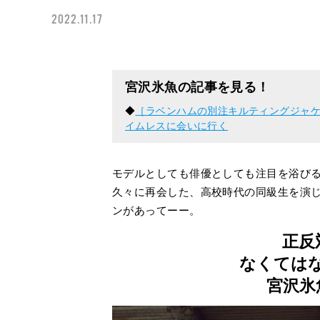
2022.11.17
宮沢氷魚の記事を見る！
◆
［ラベンハムの別注キルティングジャケッ
イムレスに会いに行く
モデルとしても俳優としても注目を浴び
久々に再会した、高校時代の同級生を演
ンがあってーー。
正反
なくては
宮沢氷