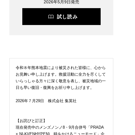
2026年5月9日発売
試し読み
令和８年熊本地震により被災された皆様に、心から
お見舞い申し上げます。救援活動に全力を尽くして
いらっしゃる方々に深く敬意を表し、被災地域の一
日も早い復旧・復興をお祈り申し上げます。
2026年７月29日 株式会社 集英社
【お詫びと訂正】
現在発売中のメンズノンノ8・9月合併号「PRADA
× NI-KI(ENHYPEN) 時をかけるニューモード」企