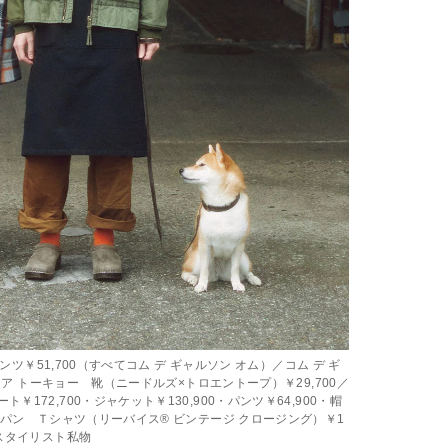
ンツ￥51,700（すべてコム デ ギャルソン オム）／コム デ ギ
ストア トーキョー 靴（ニードルズ×トロエントープ）￥29,700／
72,700・ジャケット￥130,900・パンツ￥64,900・帽
ャパン Ｔシャツ（リーバイス® ビンテージ クロージング）￥1
／スタイリスト私物