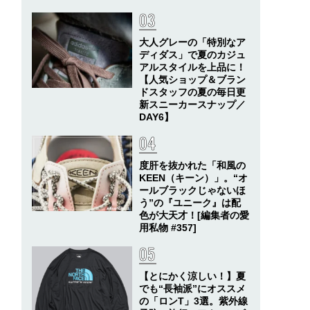
大人グレーの「特別なア
ディダス」で夏のカジュ
アルスタイルを上品に！
【人気ショップ＆ブラン
ドスタッフの夏の毎日更
新スニーカースナップ／
DAY6】
度肝を抜かれた「和風の
KEEN（キーン）」。“オ
ールブラックじゃないほ
う”の『ユニーク』は配
色が大天才！[編集者の愛
用私物 #357]
【とにかく涼しい！】夏
でも“長袖派”にオススメ
の「ロンT」3選。紫外線