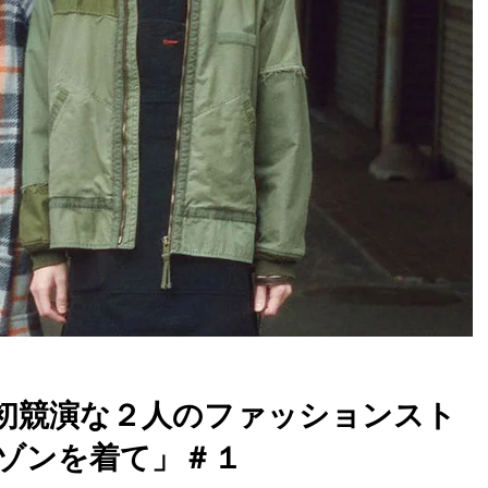
初競演な２人のファッションスト
ゾンを着て」＃１