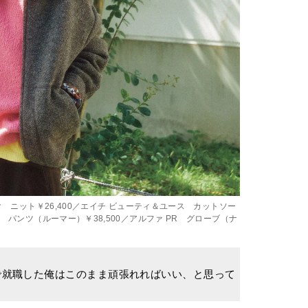
ク ニット￥26,400／エイチ ビューティ＆ユース カットソー
ー パンツ（ルーマー）￥38,500／アルファ PR グローブ（ナ
で就職した俺はこのまま頑張れればいい、と思って