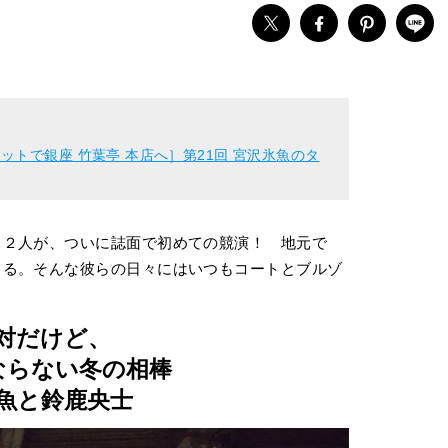
トで銀座 竹葉亭 本店へ］第21回 宮沢氷魚のタ
る２人が、ついに誌面で初めての競演！ 地元で
じる。そんな彼らの日々にはいつもコートとブルゾ
対だけど、
ならない冬の相棒
魚と鈴鹿央士