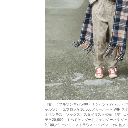
［右］「ブルゾン￥97,900・Ｔシャツ￥29,700・パ
ャルソン エプロン￥16,500／カーハート WIP 
ネペンテス ソックス／スタイリスト私物 ［左］コート￥1
子￥20,900（すべてケンゾー）／ケンゾーパリ ジ
2,100／リーバイ・ストラウス ジャパン その他