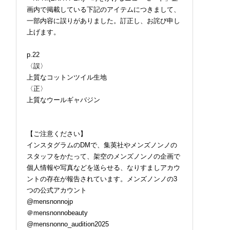
画内で掲載している下記のアイテムにつきまして、
一部内容に誤りがありました。訂正し、お詫び申し
上げます。
p.22
〈誤〉
上質なコットンツイル生地
〈正〉
上質なウールギャバジン
【ご注意ください】
インスタグラムのDMで、集英社やメンズノンノの
スタッフをかたって、架空のメンズノンノの企画で
個人情報や写真などを送らせる、なりすましアカウ
ントの存在が報告されています。メンズノンノの3
つの公式アカウント
@mensnonnojp
＠mensnonnobeauty
@mensnonno_audition2025