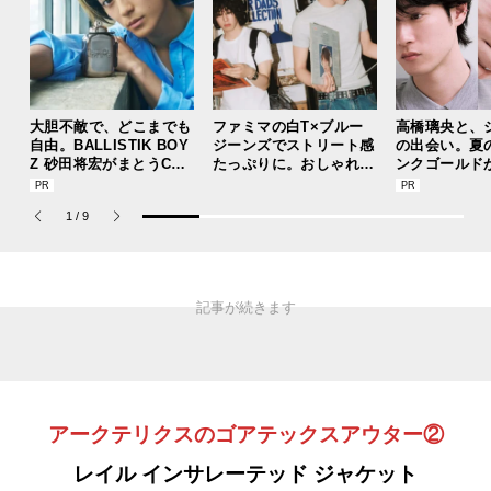
大胆不敵で、どこまでも
ファミマの白T×ブルー
高橋璃央と、
自由。BALLISTIK BOY
ジーンズでストリート感
の出会い。夏
Z 砂田将宏がまとうCOA
たっぷりに。おしゃれな
ンクゴールド
CHの新作フレグランス
人が集う「ソウル」のシ
“SUMMER P
「コーチ ピュア プラチ
ョップ、コミュニティス
ets Jouete! 
1
/
9
ナム パルファム」
ナップ！
アークテリクスのゴアテックスアウター②
レイル インサレーテッド ジャケット