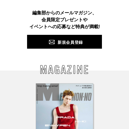
Instagram
TikTok
X
Facebook
Pinterest
LINE
WEB
編集部からのメールマガジン、
会員限定プレゼントや
PUSH
イベントへの応募など特典が満載!
新規会員登録
MAGAZINE