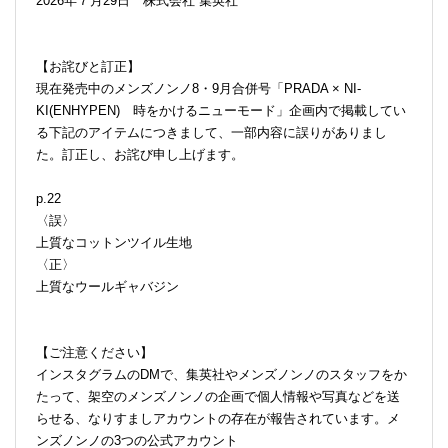
2026年７月29日 株式会社 集英社
【お詫びと訂正】
現在発売中のメンズノンノ8・9月合併号「PRADA × NI-
KI(ENHYPEN) 時をかけるニューモード」企画内で掲載してい
る下記のアイテムにつきまして、一部内容に誤りがありまし
た。訂正し、お詫び申し上げます。
p.22
〈誤〉
上質なコットンツイル生地
〈正〉
上質なウールギャバジン
【ご注意ください】
インスタグラムのDMで、集英社やメンズノンノのスタッフをか
たって、架空のメンズノンノの企画で個人情報や写真などを送
らせる、なりすましアカウントの存在が報告されています。メ
ンズノンノの3つの公式アカウント