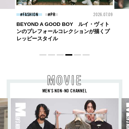
26.07.09
BEAUTY
2026.07.27
FAS
大胆不敵で、どこまでも自由。
BALLISTIK BOYZ 砂田将宏がまとう
COACHの新作フレグランス「コーチ ピ
ュア プラチナム パルファム」
MOVIE
MEN’S NON-NO CHANNEL