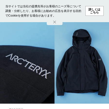
当サイトでは当社の提携先等がお客様のニーズ等について
詳しくは
調査・分析したり、お客様にお勧めの広告を表示する目的
こちら
でCookieを使用する場合があります。
ホーム
モデル募集
ランキング
ファッション
ビューテ