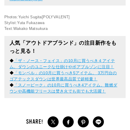
Photos:Yuichi Sugita[POLYVALENT]
Stylist:Yuta Fukazawa
Text:Wakako Matsukura
人気「アウトドアブランド」の注目新作をも
っと見る！
◆
「ザ・ノース・フェイス」の10月に買うべき４アイテ
ム。ダウンのユニークな仕掛けやボアブルゾンに注目！
◆
「モンベル」の10月に買うべき5アイテム。 3万円台の
ゴアテックスダウンは世界最高品質で超軽量！
◆
「スノーピーク」の10月に買うべき4アイテム。難燃ダ
ウンや高機能フリースは焚き火でも街でも大活躍！