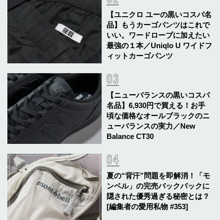
【ユニクロ ユーの黒いコスパ名
品】もうカーゴパンツはこれで
いい。ワードローブに加えたい
最強の１本／Uniqlo U ワイドフ
ィットカーゴパンツ
【ニューバランスの黒いコスパ
名品】6,930円で買える！お手
頃な価格なオールブラックのニ
ューバランスの実力／New
Balance CT30
夏の“背汗”問題を即解消！「モ
ンベル」の完売バックパックに
隠された優秀過ぎる秘密とは？
[編集者の愛用私物 #353]