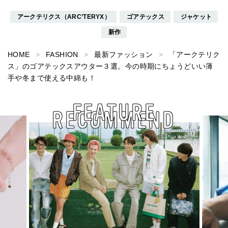
アークテリクス（ARC’TERYX）
ゴアテックス
ジャケット
新作
HOME
FASHION
最新ファッション
「アークテリク
ス」のゴアテックスアウター３選。今の時期にちょうどいい薄
手や冬まで使える中綿も！
FEATURE
RECOMMEND