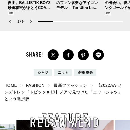
自由。BALLISTIK BOYZ
のファン多数なアイコン
の出会い。夏
砂田将宏がまとうCOACH
モデル「 Tor Ultra Lo（
ンクゴールド
の新作フレグランス「コ
トー ウルトラ ロー）」
SUMMER PIN
ーチ ピュア プラチナム
が３シーズンぶりにリリ
Jouete! Vol.1
1
/
9
パルファム」
ース！
シャツ
ニット
高橋 璃央
HOME
FASHION
最新ファッション
【2022AW メ
ンズトレンドトピック＃19】ノアで見つけた「ニットシャツ」
という選択肢
FEATURE
RECOMMEND