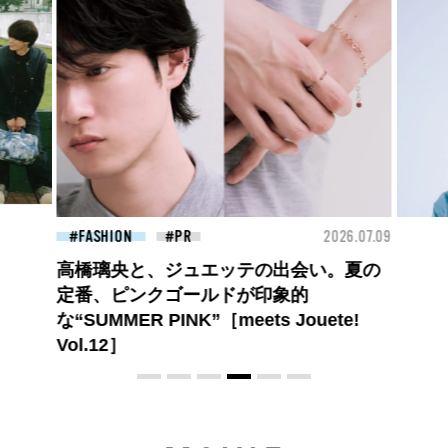
26.07.09
BEAUTY
2026.07.09
FAS
夏のパーマ、さらにあか抜け。N.（エヌ
ドット）のスタイリングアイテムで作る
旬ヘアのテクニックを、人気３サロンに
教わった！