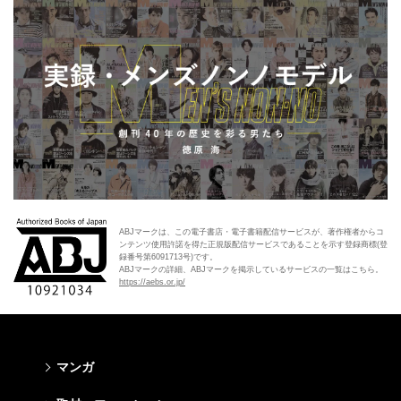
ABJマークは、この電子書店・電子書籍配信サービスが、著作権者からコ
ンテンツ使用許諾を得た正規版配信サービスであることを示す登録商標(登
録番号第6091713号)です。
ABJマークの詳細、ABJマークを掲示しているサービスの一覧はこちら。
https://aebs.or.jp/
マンガ
少年マンガ
青年マンガ
少女マンガ
女性マンガ