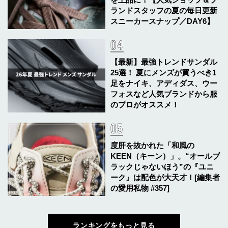
ランドスタッフの夏の毎日更新
スニーカースナップ／DAY6】
【最新】最強トレンドサンダル
25選！ 夏にメンズが買うべき1
足をナイキ、アディダス、ウー
フォスなど人気ブランドから服
のプロがオススメ！
度肝を抜かれた「和風の
KEEN（キーン）」。“オールブ
ラックじゃないほう”の『ユニ
ーク』は配色が大天才！[編集者
の愛用私物 #357]
ランキングをもっと見る