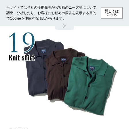
当サイトでは当社の提携先等がお客様のニーズ等について
詳しくは
調査・分析したり、お客様にお勧めの広告を表示する目的
こちら
でCookieを使用する場合があります。
ホーム
モデル募集
ランキング
ファッション
ビューテ