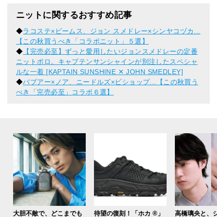
ニットに関するおすすめ記事
◆
ラコステ×ビームス、ジョン スメドレー×シンヤコヅカ...
【この秋買うべき「コラボニット」５選】
◆
【完売必至】ずっと愛用したいジョンスメドレーの定番
ニットポロ。キャプテンサンシャインが別注したスペシャ
ルな一着 [KAPTAIN SUNSHINE ✕ JOHN SMEDLEY]
◆
バブアー×ノア、ニードルズ×ビショップ...【この秋買う
べき「完売必至」コラボ６選】
大胆不敵で、どこまでも
待望の復刻！「ホカ ®」
高橋璃央と、