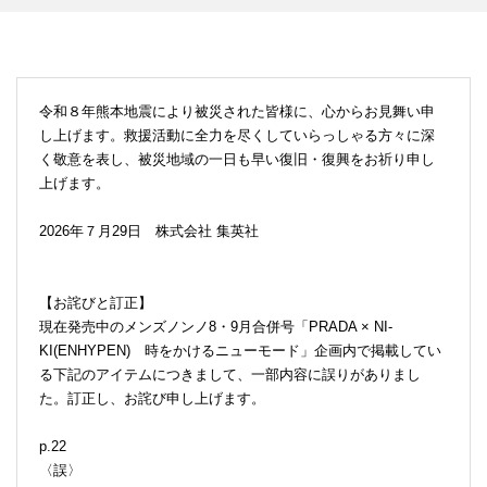
令和８年熊本地震により被災された皆様に、心からお見舞い申
し上げます。救援活動に全力を尽くしていらっしゃる方々に深
く敬意を表し、被災地域の一日も早い復旧・復興をお祈り申し
上げます。
2026年７月29日 株式会社 集英社
【お詫びと訂正】
現在発売中のメンズノンノ8・9月合併号「PRADA × NI-
KI(ENHYPEN) 時をかけるニューモード」企画内で掲載してい
る下記のアイテムにつきまして、一部内容に誤りがありまし
た。訂正し、お詫び申し上げます。
p.22
〈誤〉