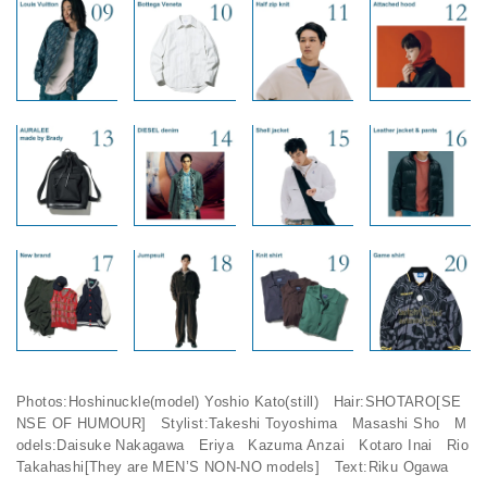
Photos:Hoshinuckle(model) Yoshio Kato(still) Hair:SHOTARO[SE
NSE OF HUMOUR] Stylist:Takeshi Toyoshima Masashi Sho M
odels:Daisuke Nakagawa Eriya Kazuma Anzai Kotaro Inai Rio
Takahashi[They are MEN’S NON-NO models] Text:Riku Ogawa