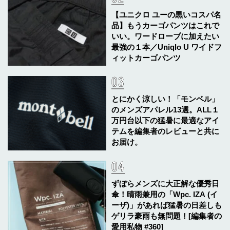
【ユニクロ ユーの黒いコスパ名
品】もうカーゴパンツはこれで
いい。ワードローブに加えたい
最強の１本／Uniqlo U ワイドフ
ィットカーゴパンツ
とにかく涼しい！「モンベル」
のメンズアパレル13選。ALL１
万円台以下の猛暑に最適なアイ
テムを編集者のレビューと共に
お届け。
ずぼらメンズに大正解な優秀日
傘！晴雨兼用の「Wpc. IZA (イ
ーザ)」があれば猛暑の日差しも
ゲリラ豪雨も無問題！[編集者の
愛用私物 #360]