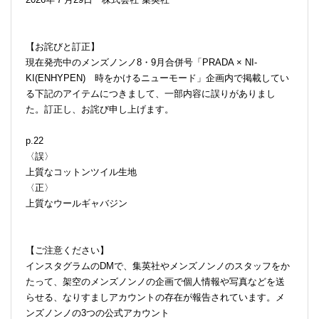
【お詫びと訂正】
現在発売中のメンズノンノ8・9月合併号「PRADA × NI-
KI(ENHYPEN) 時をかけるニューモード」企画内で掲載してい
る下記のアイテムにつきまして、一部内容に誤りがありまし
た。訂正し、お詫び申し上げます。
p.22
〈誤〉
上質なコットンツイル生地
〈正〉
上質なウールギャバジン
【ご注意ください】
インスタグラムのDMで、集英社やメンズノンノのスタッフをか
たって、架空のメンズノンノの企画で個人情報や写真などを送
らせる、なりすましアカウントの存在が報告されています。メ
ンズノンノの3つの公式アカウント