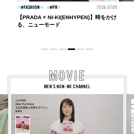
26.07.09
FASHION
2026.07.09
FAS
高橋璃央と、ジュエッテの出会い。夏の
定番、ピンクゴールドが印象的
な“SUMMER PINK”［meets Jouete!
Vol.12］
MOVIE
MEN’S NON-NO CHANNEL