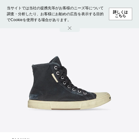
当サイトでは当社の提携先等がお客様のニーズ等について
詳しくは
調査・分析したり、お客様にお勧めの広告を表示する目的
こちら
でCookieを使用する場合があります。
ホーム
モデル募集
ランキング
ファッション
ビューテ