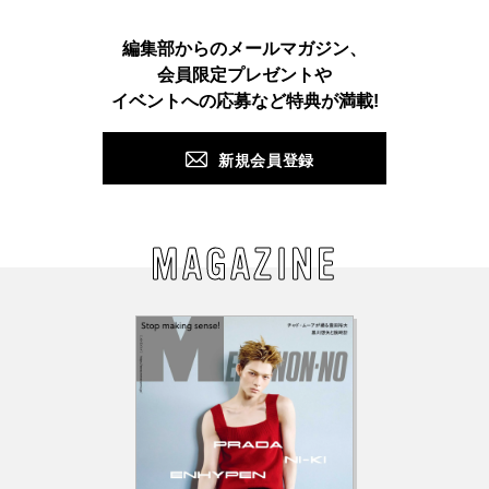
Instagram
TikTok
X
Facebook
Pinterest
LINE
WEB
編集部からのメールマガジン、
会員限定プレゼントや
PUSH
イベントへの応募など特典が満載!
新規会員登録
MAGAZINE