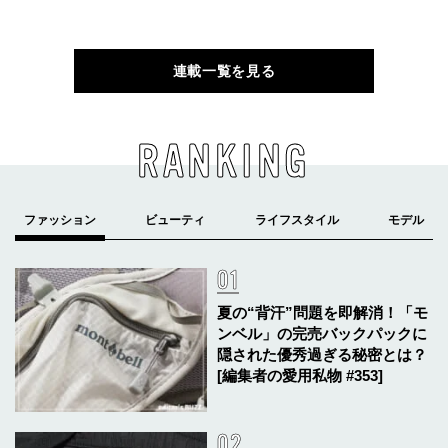
連載一覧を見る
RANKING
夏の“背汗”問題を即解消！「モ
ンベル」の完売バックパックに
隠された優秀過ぎる秘密とは？
[編集者の愛用私物 #353]