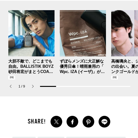
大胆不敵で、どこまでも
ずぼらメンズに大正解な
高橋璃央と、
自由。BALLISTIK BOYZ
優秀日傘！晴雨兼用の「
の出会い。夏
砂田将宏がまとうCOACH
Wpc. IZA (イーザ)」があ
ンクゴールド
の新作フレグランス「コ
れば猛暑の日差しもゲリ
SUMMER PIN
ーチ ピュア プラチナム
ラ豪雨も無問題！[編集者
Jouete! Vol.1
1
/
9
パルファム」
の愛用私物 #360]