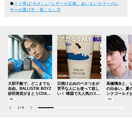
◆
イイ男は“やさしい”レザーが正解。あいまいカラーのレ
ザーの選び方・着こなし方
大胆不敵で、どこまでも
日焼け止めのベタつきが
高橋璃央と、
自由。BALLISTIK BOYZ
苦手な人にも使って欲し
の出会い。夏
砂田将宏がまとうCOACH
い！ 韓国で大人気のスト
ンクゴールド
の新作フレグランス「コ
レスフリーな“水分サンク
SUMMER PIN
ーチ ピュア プラチナム
リーム”
Jouete! Vol.1
1
/
9
パルファム」