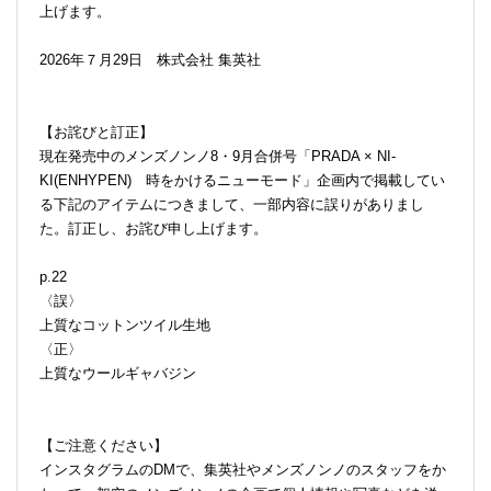
上げます。
2026年７月29日 株式会社 集英社
【お詫びと訂正】
現在発売中のメンズノンノ8・9月合併号「PRADA × NI-
KI(ENHYPEN) 時をかけるニューモード」企画内で掲載してい
る下記のアイテムにつきまして、一部内容に誤りがありまし
た。訂正し、お詫び申し上げます。
p.22
〈誤〉
上質なコットンツイル生地
〈正〉
上質なウールギャバジン
【ご注意ください】
インスタグラムのDMで、集英社やメンズノンノのスタッフをか