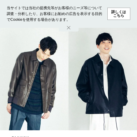
当サイトでは当社の提携先等がお客様のニーズ等について
詳しくは
調査・分析したり、お客様にお勧めの広告を表示する目的
こちら
でCookieを使用する場合があります。
ホーム
モデル募集
ランキング
ファッション
ビューテ