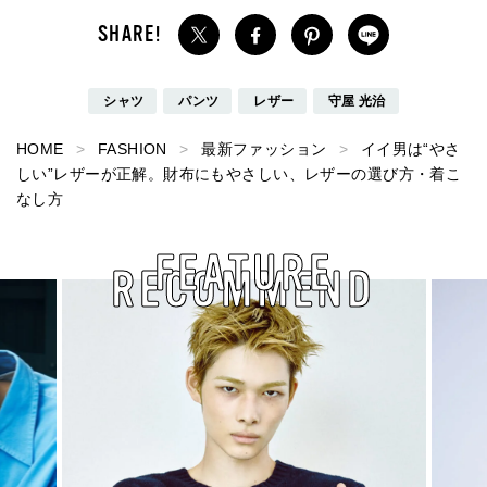
シャツ
パンツ
レザー
守屋 光治
HOME
FASHION
最新ファッション
イイ男は“やさ
しい”レザーが正解。財布にもやさしい、レザーの選び方・着こ
なし方
FEATURE
RECOMMEND