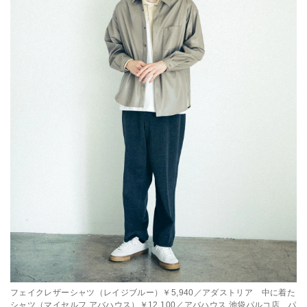
フェイクレザーシャツ（レイジブルー）￥5,940／アダストリア 中に着た
シャツ（マイセルフ アバハウス）￥12,100／アバハウス 池袋パルコ店 パ