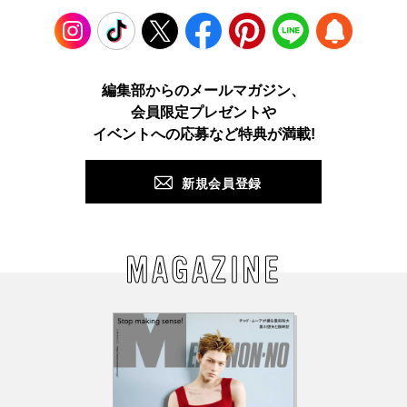
Instagram
TikTok
X
Facebook
Pinterest
LINE
WEB
編集部からのメールマガジン、
会員限定プレゼントや
PUSH
イベントへの応募など特典が満載!
新規会員登録
MAGAZINE