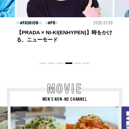
26.07.09
BEAUTY
2026.07.09
FAS
夏のパーマ、さらにあか抜け。N.（エヌ
ドット）のスタイリングアイテムで作る
旬ヘアのテクニックを、人気３サロンに
教わった！
MOVIE
MEN’S NON-NO CHANNEL