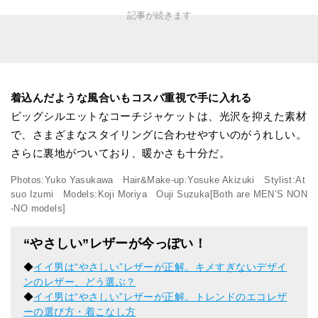
着込んだような風合いもコスパ重視で手に入れる
ビッグシルエットなコーチジャケットは、光沢を抑えた素材
で、さまざまなスタイリングに合わせやすいのがうれしい。
さらに裏地がついており、暖かさも十分だ。
Photos:Yuko Yasukawa Hair&Make-up:Yosuke Akizuki Stylist:At
suo Izumi Models:Koji Moriya Ouji Suzuka[Both are MEN’S NON
-NO models]
“やさしい”レザーが今っぽい！
◆
イイ男は“やさしい”レザーが正解。キメすぎないデザイ
ンのレザー、どう選ぶ？
◆
イイ男は“やさしい”レザーが正解。トレンドのエコレザ
ーの選び方・着こなし方