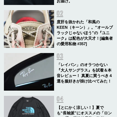
お届け。
度肝を抜かれた「和風の
KEEN（キーン）」。“オールブ
ラックじゃないほう”の『ユニ
ーク』は配色が大天才！[編集者
の愛用私物 #357]
「レイバン」のオラつかない
『大人サングラス』を試着＆本
音レビュー！ 真夏に買うべき４
選を服好きが掛け比べてみた！
【とにかく涼しい！】夏で
も“長袖派”にオススメの「ロン