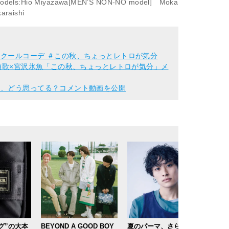
a Models:Hio Miyazawa[MEN’S NON-NO model] Moka
araishi
クールコーデ ＃この秋、ちょっとレトロが気分
石萌歌×宮沢氷魚「この秋、ちょっとレトロが気分」メ
と、どう思ってる？コメント動画を公開
グ”の大本
BEYOND A GOOD BOY
夏のパーマ、さらにあか
「と