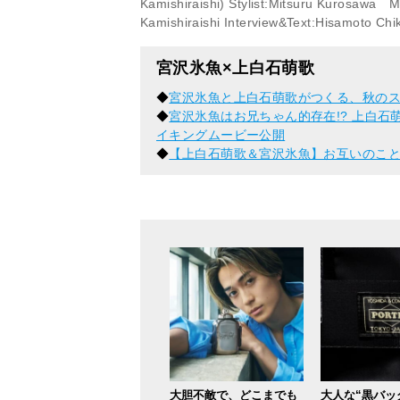
Kamishiraishi) Stylist:Mitsuru Kurosaw
Kamishiraishi Interview&Text:Hisamoto Chik
宮沢氷魚×上白石萌歌
◆
宮沢氷魚と上白石萌歌がつくる、秋のス
◆
宮沢氷魚はお兄ちゃん的存在!? 上白
イキングムービー公開
◆
【上白石萌歌＆宮沢氷魚】お互いのこ
大胆不敵で、どこまでも
大人な“黒バッ