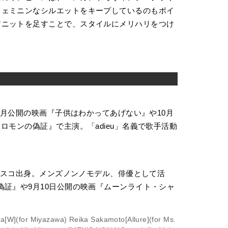
フェミニンなシルエットをキープしているのもポイ
アニットを足すことで、スタイルにメリハリをつけ
。８月公開の映画『子供はわかってあげない』や10月
ロモンの偽証』で主演。「adieu」名義で歌手活動
ンシスコ出身。メンズノンノモデル、俳優として活
偽証』や9月10日公開の映画『ムーンライト・シャ
a[W](for Miyazawa) Reika Sakamoto[Allure](for Ms.