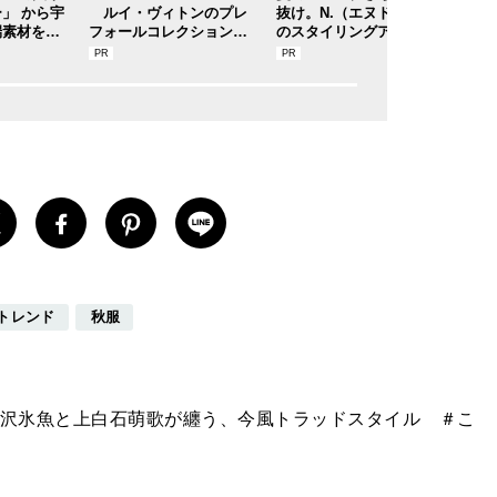
」 から宇
ルイ・ヴィトンのプレ
抜け。N.（エヌドット）
物」
端素材を採
フォールコレクションが
のスタイリングアイテム
ッシ
バッグが登
描くプレッピースタイル
で作る旬ヘアのテクニッ
を快
クを、人気３サロンに教
れア
わった！
共に
トレンド
秋服
沢氷魚と上白石萌歌が纏う、今風トラッドスタイル ＃こ