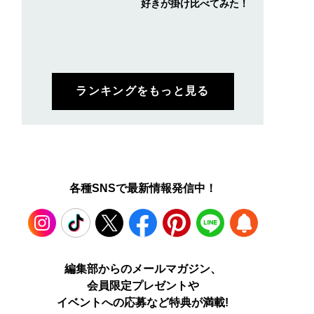
好きが掛け比べてみた！
ランキングをもっと見る
各種SNSで最新情報発信中！
Instagram
TikTok
X
Facebook
Pinterest
LINE
WEB
編集部からのメールマガジン、
会員限定プレゼントや
PUSH
イベントへの応募など特典が満載!