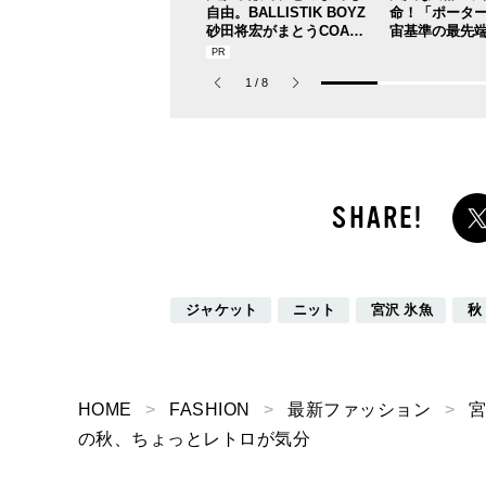
自由。BALLISTIK BOYZ
命！「ポーター
砂田将宏がまとうCOACH
宙基準の最先
の新作フレグランス「コ
用した革新的
ーチ ピュア プラチナム
場！
1
/
8
パルファム」
ジャケット
ニット
宮沢 氷魚
秋
HOME
FASHION
最新ファッション
宮
の秋、ちょっとレトロが気分