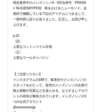
現在発売中のメンズノンノ8・9月合併号「PRADA
× NI-KI(ENHYPEN) 時をかけるニューモード」企
画内で掲載している下記のアイテムにつきまして、
一部内容に誤りがありました。訂正し、お詫び申し
上げます。
p.22
〈誤〉
上質なコットンツイル生地
〈正〉
上質なウールギャバジン
【ご注意ください】
インスタグラムのDMで、集英社やメンズノンノの
スタッフをかたって、架空のメンズノンノの企画で
個人情報や写真などを送らせる、なりすましアカウ
ントの存在が報告されています。メンズノンノの3
つの公式アカウント
@mensnonnojp
にかく涼しい服＆小
ロエベの新しい世界へよ
細すぎず、太すぎない“