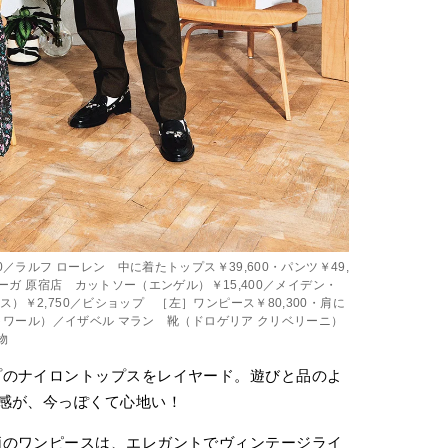
0／ラルフ ローレン 中に着たトップス￥39,600・パンツ￥49,
トーガ 原宿店 カットソー（エンゲル）￥15,400／メイデン・
）￥2,750／ビショップ ［左］ワンピース￥80,300・肩に
エトワール）／イザベル マラン 靴（ドロゲリア クリベリーニ）
物
プのナイロントップスをレイヤード。遊びと品のよ
感が、今っぽくて心地い！
柄のワンピースは、エレガントでヴィンテージライ