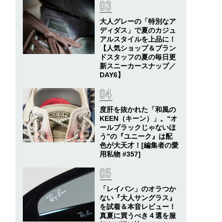
大人グレーの「特別なア
ディダス」で夏のカジュ
アルスタイルを上品に！
【人気ショップ＆ブラン
ドスタッフの夏の毎日更
新スニーカースナップ／
DAY6】
度肝を抜かれた「和風の
KEEN（キーン）」。“オ
ールブラックじゃないほ
う”の『ユニーク』は配
色が大天才！[編集者の愛
用私物 #357]
「レイバン」のオラつか
ない『大人サングラス』
を試着＆本音レビュー！
真夏に買うべき４選を服