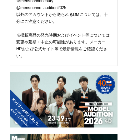
＠mensnonnobeauty
90選！ 接触冷感、メ
うこそ。大胆なコントラ
上級の普通”。「blurhm
@mensnonno_audition2025
ュ、UVカット...猛暑
ストとレイヤードの先に
ROOTSTOCK」のクラ
適に乗り切る“おしゃ
。装う喜び、明るいスピ
ックな黒デニムが大人
以外のアカウントから送られるDMについては、十
イテム”をレビューと
リット
でいい。[編集者の愛用
分にご注意ください。
総まとめ。
物 #358]
※掲載商品の発売時期およびイベント等については
変更や延期・中止の可能性があります。メーカー
HPおよび公式サイト等で最新情報をご確認くださ
い。