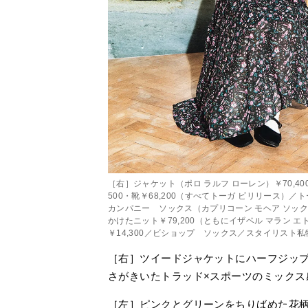
［右］ジャケット（ポロ ラルフ ローレン）￥70,40
500・靴￥68,200（すべてトーガ ビリリース）／
カンパニー ソックス（カプリコーン モヘア ソックス
かけたニット￥79,200（ともにイザベル マラン 
￥14,300／ビショップ ソックス／スタイリスト私
［右］ツイードジャケットにハーフジッ
さがきいたトラッド×スポーツのミックス
［左］ピンクとグリーンをちりばめた花