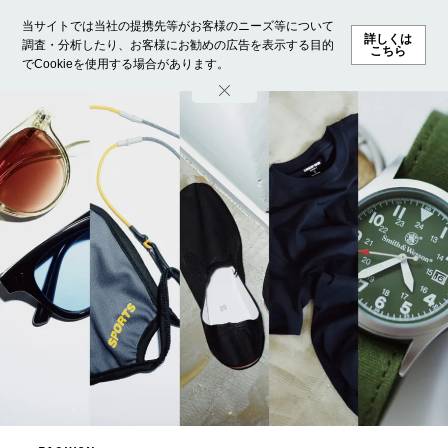
当サイトでは当社の提携先等がお客様のニーズ等について
詳しくは
調査・分析したり、お客様にお勧めの広告を表示する目的
こちら
でCookieを使用する場合があります。
ホーム
モデル募集
ランキング
ファッション
ビューテ