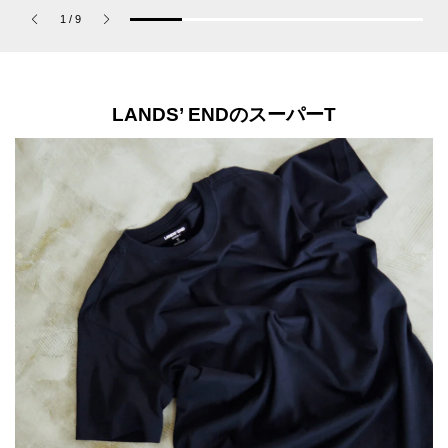
「コーチ ピュア プラチ
レビュー／アユーラ「メ
1
/
9
ナム パルファム」
ディテーションバス（香
涼み）α」】
LANDS’ ENDのスーパーT