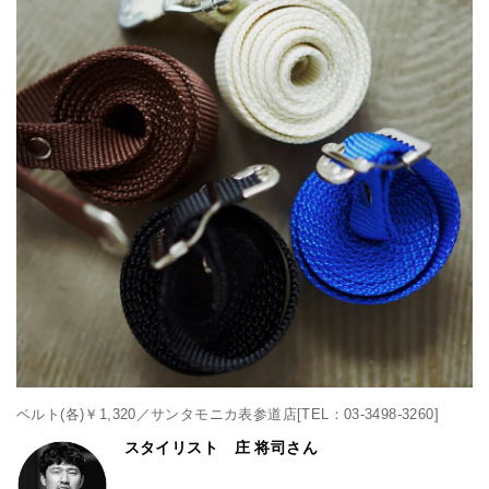
ベルト(各)￥1,320／サンタモニカ表参道店[TEL：03-3498-3260]
スタイリスト 庄 将司さん