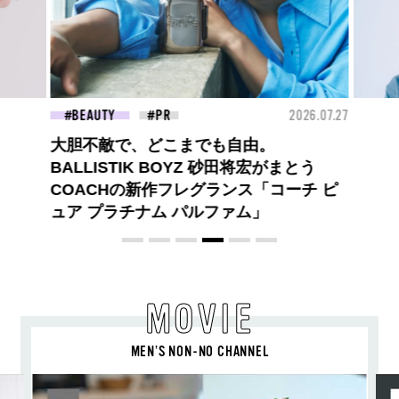
26.07.27
BEAUTY
2026.07.09
FAS
夏のパーマ、さらにあか抜け。N.（エヌ
ドット）のスタイリングアイテムで作る
旬ヘアのテクニックを、人気３サロンに
教わった！
MOVIE
MEN’S NON-NO CHANNEL