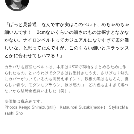
「ぱっと見普通、なんですが実はこのベルト、めちゃめちゃ
細いんです！ 2cmないくらいの細さのものは探すとなかな
かない。ナイロンベルトってカジュアルになりすぎて案外難
しいな、と思ってたんですが、このくらい細いとスラックス
とかに合わせてもハマる！」
カラバリも豊富なベルトは、本来はUS軍で荷物をまとめるために作
られたもの。というわけでタフさはお墨付きなうえ、さりげなく剣先
にカバーがついているのも高見えポイント。鉄板の黒はもちろん、夏
らしい青や、モダンなブラウン、抜け感の白...どの色もよすぎて選べ
ないから結局全色買いました（笑）。
※価格は税込みです。
Photos:Kengo Shimizu(still) Katsunori Suzuki(model) Stylist:Ma
sashi Sho