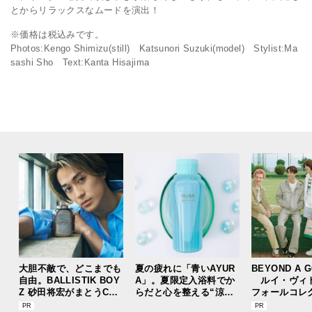
とからリラックスなムードを演出！
※価格は税込みです。
Photos:Kengo Shimizu(still) Katsunori Suzuki(model) Stylist:Ma
sashi Sho Text:Kanta Hisajima
大胆不敵で、どこまでも
夏の疲れに「青いAYUR
BEYOND A 
自由。BALLISTIK BOY
A」。夏限定入浴料でか
ルイ・ヴィ
Z 砂田将宏がまとうCOA
らだと心を整える“涼体
フォールコレ
CHの新作フレグランス
験”を【ひんやりコスメ
描くプレッピ