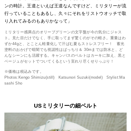
ンの時計。王道といえば王道なんですけど、ミリタリーが流
行っていることもあるし、久々にそれをリストウオッチで取
り入れてみるのもありかなって」
ミリタリー感満点のオリーブグリーンの文字盤が今の気分にジャス
ト。見た目だけでなく、手に取ってまず驚くのがその軽さ。重量はわ
ずか44gと、とことん軽量化して汗ばむ夏もストレスフリー！ 蓄光
塗料のおかげで暗闇でも視認性はばっちり＆ 30mまでは防水と、ど
んなシーンにも活躍する。キャンバスのベルトはカーキに加え、黒と
ベージュがセットでついてくるという至れり尽くせりっぷり！
※価格は税込みです。
Photos:Kengo Shimizu(still) Katsunori Suzuki(model) Stylist:Ma
sashi Sho
USミリタリーの細ベルト