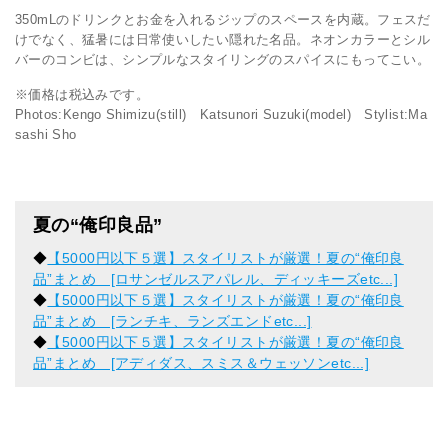
350mLのドリンクとお金を入れるジップのスペースを内蔵。フェスだ
けでなく、猛暑には日常使いしたい隠れた名品。ネオンカラーとシル
バーのコンビは、シンプルなスタイリングのスパイスにもってこい。
※価格は税込みです。
Photos:Kengo Shimizu(still) Katsunori Suzuki(model) Stylist:Ma
sashi Sho
夏の“俺印良品”
◆
【5000円以下５選】スタイリストが厳選！夏の“俺印良
品”まとめ [ロサンゼルスアパレル、ディッキーズetc...]
◆
【5000円以下５選】スタイリストが厳選！夏の“俺印良
品”まとめ [ランチキ、ランズエンドetc...]
◆
【5000円以下５選】スタイリストが厳選！夏の“俺印良
品”まとめ [アディダス、スミス＆ウェッソンetc...]