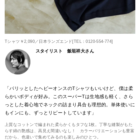
Tシャツ￥2,090／日本ランズエンド[TEL：0120-554-774]
スタイリスト 飯垣祥大さん
「パリッとしたヘビーオンスのTシャツもいいけど、僕は柔
らかいボディが好み。このスーパーTは生地感も軽く、さら
っとした着心地でネックの詰まり具合も理想的。単体使いに
もインにも、ずっとリピートしています」
上質なコットンで編まれた柔らかくもタフな1枚。丁寧な縫製がもた
らす綿の艶感は、高見え間違いなし！ カラーバリエーションも豊富
だから、色違いで集めてみるのも楽しみのひとつ。