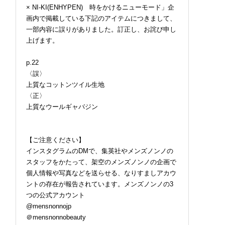
× NI-KI(ENHYPEN) 時をかけるニューモード」企
画内で掲載している下記のアイテムにつきまして、
一部内容に誤りがありました。訂正し、お詫び申し
上げます。
p.22
〈誤〉
上質なコットンツイル生地
〈正〉
上質なウールギャバジン
【ご注意ください】
インスタグラムのDMで、集英社やメンズノンノの
スタッフをかたって、架空のメンズノンノの企画で
個人情報や写真などを送らせる、なりすましアカウ
ントの存在が報告されています。メンズノンノの3
つの公式アカウント
@mensnonnojp
＠mensnonnobeauty