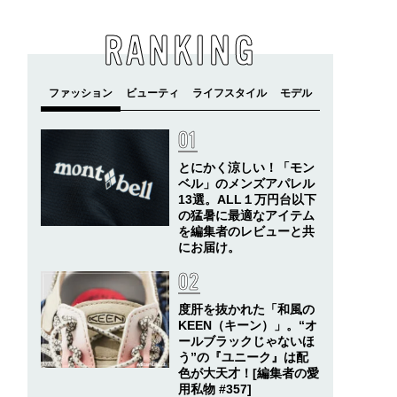
RANKING
とにかく涼しい！「モン
ベル」のメンズアパレル
13選。ALL１万円台以下
の猛暑に最適なアイテム
を編集者のレビューと共
にお届け。
度肝を抜かれた「和風の
KEEN（キーン）」。“オ
ールブラックじゃないほ
う”の『ユニーク』は配
色が大天才！[編集者の愛
用私物 #357]