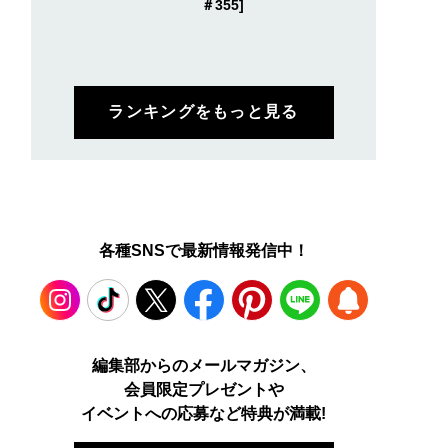
＃355]
ランキングをもっと見る
各種SNSで最新情報発信中！
Instagram
TikTok
X
Facebook
Pinterest
LINE
WEB
編集部からのメールマガジン、
会員限定プレゼントや
PUSH
イベントへの応募など特典が満載!