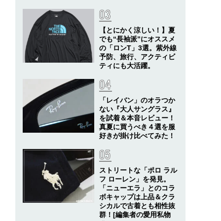
【とにかく涼しい！】夏
でも“長袖派”にオススメ
の「ロンT」3選。紫外線
予防、旅行、アクティビ
ティにも大活躍。
「レイバン」のオラつか
ない『大人サングラス』
を試着＆本音レビュー！
真夏に買うべき４選を服
好きが掛け比べてみた！
ストリートな「ポロ ラル
フ ローレン」を発見。
「ニューエラ」とのコラ
ボキャップは上品＆クラ
シカルで古着とも相性抜
群！[編集者の愛用私物