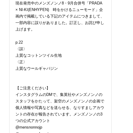
現在発売中のメンズノンノ8・9月合併号「PRADA
× NI-KI(ENHYPEN) 時をかけるニューモード」企
画内で掲載している下記のアイテムにつきまして、
一部内容に誤りがありました。訂正し、お詫び申し
上げます。
p.22
〈誤〉
上質なコットンツイル生地
〈正〉
上質なウールギャバジン
【ご注意ください】
インスタグラムのDMで、集英社やメンズノンノの
スタッフをかたって、架空のメンズノンノの企画で
個人情報や写真などを送らせる、なりすましアカウ
ントの存在が報告されています。メンズノンノの3
つの公式アカウント
@mensnonnojp