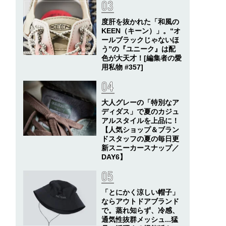
度肝を抜かれた「和風の
KEEN（キーン）」。“オ
ールブラックじゃないほ
う”の『ユニーク』は配
色が大天才！[編集者の愛
用私物 #357]
大人グレーの「特別なア
ディダス」で夏のカジュ
アルスタイルを上品に！
【人気ショップ＆ブラン
ドスタッフの夏の毎日更
新スニーカースナップ／
DAY6】
「とにかく涼しい帽子」
ならアウトドアブランド
で。蒸れ知らず、冷感、
通気性抜群メッシュ...猛