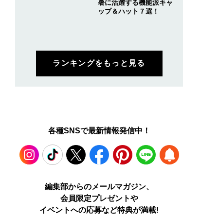
暑に活躍する機能派キャ
ップ＆ハット７選！
ランキングをもっと見る
各種SNSで最新情報発信中！
Instagram
TikTok
X
Facebook
Pinterest
LINE
WEB
編集部からのメールマガジン、
会員限定プレゼントや
PUSH
イベントへの応募など特典が満載!