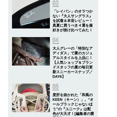
「レイバン」のオラつか
ない『大人サングラス』
を試着＆本音レビュー！
真夏に買うべき４選を服
好きが掛け比べてみた！
大人グレーの「特別なア
ディダス」で夏のカジュ
アルスタイルを上品に！
【人気ショップ＆ブラン
ドスタッフの夏の毎日更
新スニーカースナップ／
DAY6】
度肝を抜かれた「和風の
KEEN（キーン）」。“オ
ールブラックじゃないほ
う”の『ユニーク』は配
色が大天才！[編集者の愛