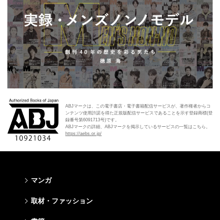
ABJマークは、この電子書店・電子書籍配信サービスが、著作権者からコ
ンテンツ使用許諾を得た正規版配信サービスであることを示す登録商標(登
録番号第6091713号)です。
ABJマークの詳細、ABJマークを掲示しているサービスの一覧はこちら。
https://aebs.or.jp/
マンガ
少年マンガ
青年マンガ
少女マンガ
女性マンガ
取材・ファッション
週刊少年ジャンプ
週刊ヤングジャンプ
りぼん
Cookie
ファッション・美容
芸能・情報・スポーツ