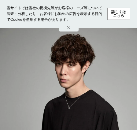
当サイトでは当社の提携先等がお客様のニーズ等について
詳しくは
調査・分析したり、お客様にお勧めの広告を表示する目的
こちら
でCookieを使用する場合があります。
ホーム
モデル募集
ランキング
ファッション
ビューテ