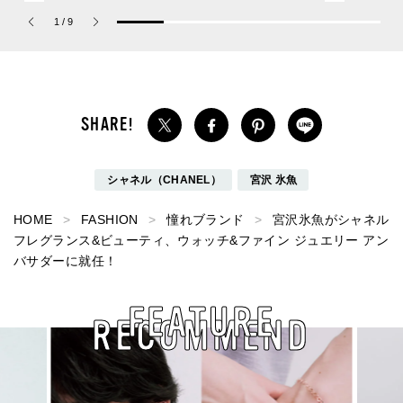
ーチ ピュア プラチナム
が大天才！[編集者の愛用
Jouete! Vol.1
1
/
9
パルファム」
私物 #357]
シャネル（CHANEL）
宮沢 氷魚
HOME
FASHION
憧れブランド
宮沢氷魚がシャネル
フレグランス&ビューティ、ウォッチ&ファイン ジュエリー アン
バサダーに就任！
FEATURE
RECOMMEND