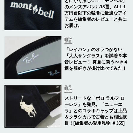
とにかく涼しい！「モンベル」
のメンズアパレル13選。ALL１
万円台以下の猛暑に最適なアイ
テムを編集者のレビューと共に
お届け。
「レイバン」のオラつかない
『大人サングラス』を試着＆本
音レビュー！ 真夏に買うべき４
選を服好きが掛け比べてみた！
ストリートな「ポロ ラルフ ロ
ーレン」を発見。「ニューエ
ラ」とのコラボキャップは上品
＆クラシカルで古着とも相性抜
群！[編集者の愛用私物 ＃355]