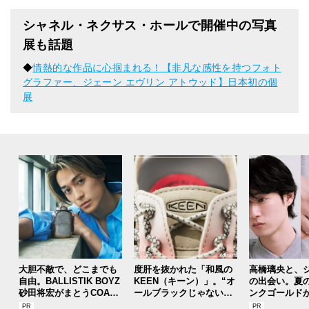
シャネル・ネクサス・ホールで開催中の写真
展も話題
◆
情熱的な作品に心掴まれる！【非凡な感性を持つフォト
グラファー、ジェーン エヴリン アトウッド】日本初の個
展
大胆不敵で、どこまでも
度肝を抜かれた「和風の
高橋璃央と、
自由。BALLISTIK BOYZ
KEEN（キーン）」。“オ
の出会い。夏
砂田将宏がまとうCOACH
ールブラックじゃないほ
ンクゴールド
の新作フレグランス「コ
う”の『ユニーク』は配色
SUMMER PIN