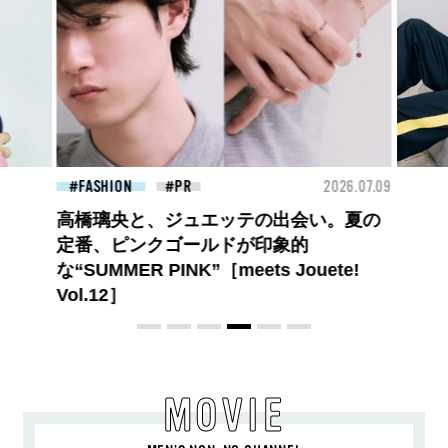
26.07.09
FASHION
2026.07.09
BEA
ロエベの新しい世界へようこそ。大胆な
コントラストとレイヤードの先に。装う
喜び、明るいスピリット
MOVIE