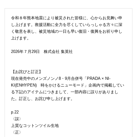
令和８年熊本地震により被災された皆様に、心からお見舞い申
し上げます。救援活動に全力を尽くしていらっしゃる方々に深
く敬意を表し、被災地域の一日も早い復旧・復興をお祈り申し
上げます。
2026年７月29日 株式会社 集英社
【お詫びと訂正】
現在発売中のメンズノンノ8・9月合併号「PRADA × NI-
KI(ENHYPEN) 時をかけるニューモード」企画内で掲載してい
る下記のアイテムにつきまして、一部内容に誤りがありまし
た。訂正し、お詫び申し上げます。
p.22
〈誤〉
上質なコットンツイル生地
〈正〉