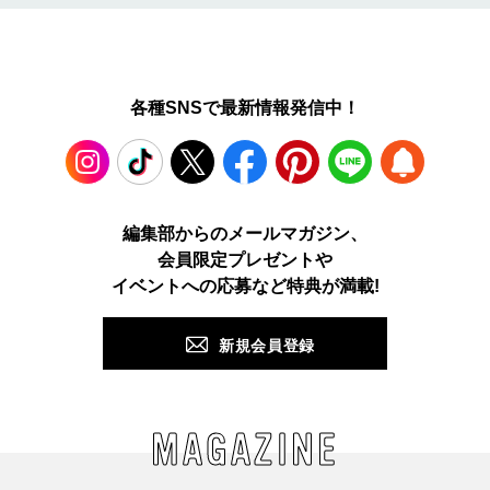
各種SNSで最新情報発信中！
Instagram
TikTok
X
Facebook
Pinterest
LINE
WEB
編集部からのメールマガジン、
会員限定プレゼントや
PUSH
イベントへの応募など特典が満載!
新規会員登録
MAGAZINE